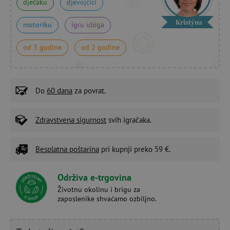
dječaku
djevojčici
Kristýna
motoriku
igru uloga
od 3 godine
od 2 godine
Do
60 dana
za povrat.
Zdravstvena sigurnost
svih igračaka.
Besplatna poštarina
pri kupnji preko 59 €.
Održiva e-trgovina
Životnu okolinu i brigu za
zaposlenike shvaćamo ozbiljno.