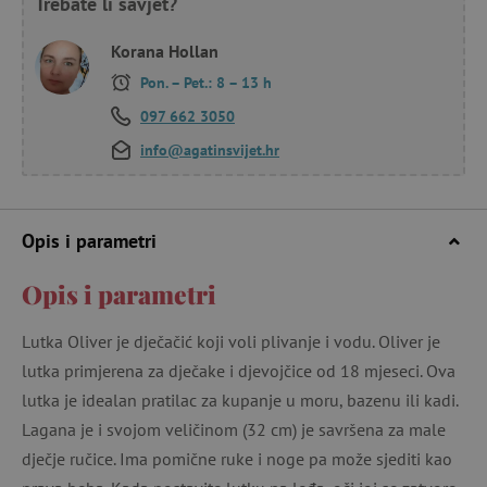
Trebate li savjet?
Korana Hollan
Pon. – Pet.: 8 – 13 h
097 662 3050
info@agatinsvijet.hr
Opis i parametri
Opis i parametri
Lutka Oliver je dječačić koji voli plivanje i vodu. Oliver je
lutka primjerena za dječake i djevojčice od 18 mjeseci. Ova
lutka je idealan pratilac za kupanje u moru, bazenu ili kadi.
Lagana je i svojom veličinom (32 cm) je savršena za male
dječje ručice. Ima pomične ruke i noge pa može sjediti kao