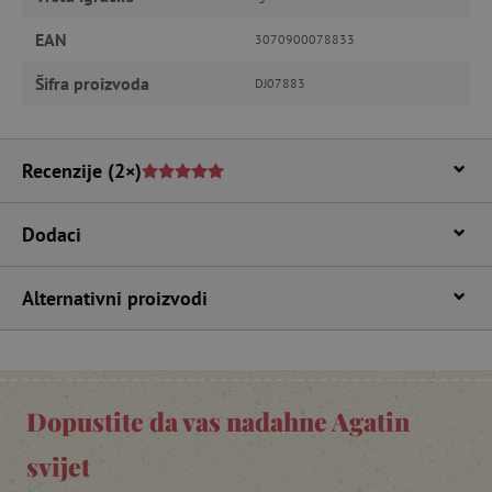
Pružatelj usluga
/
Ime
Domena
EAN
3070900078833
CookieScriptConsent
CookieScript
www.agatinsvijet.hr
Šifra proizvoda
DJ07883
Recenzije
(2×)
Dodaci
Alternativni proizvodi
featureFlagIdentifier
www.agatinsvijet.hr
Googleovu politiku privatnosti
lastVisitedProduct
www.agatinsvijet.hr
Dopustite da vas nadahne Agatin
_lb_ccc
.agatinsvijet.hr
svijet