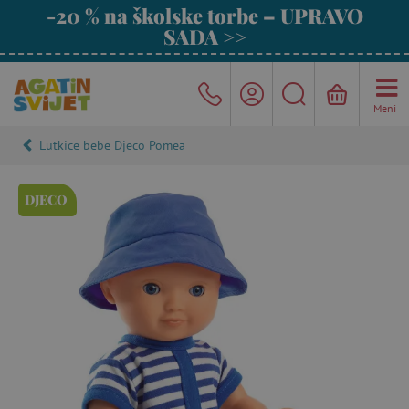
-20 % na školske torbe – UPRAVO
SADA >>
Meni
Lutkice bebe Djeco Pomea
DJECO