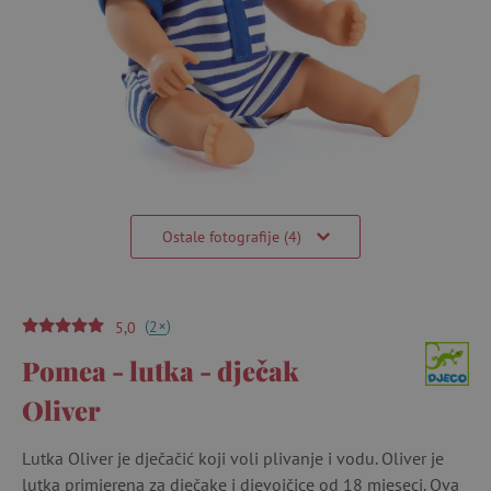
Ostale fotografije (4)
(
)
+
2
5,0
Pomea - lutka - dječak
Oliver
Lutka Oliver je dječačić koji voli plivanje i vodu. Oliver je
lutka primjerena za dječake i djevojčice od 18 mjeseci. Ova