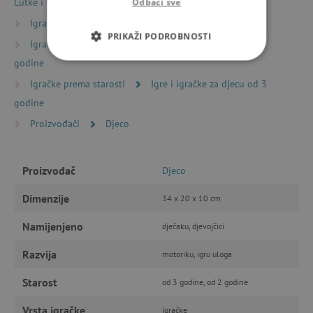
Lutke i bebe
Lutkice bebe Djeco Pomea
Odbaci sve
Igračke prema starosti
Igre i igračke za mališane
PRIKAŽI PODROBNOSTI
Igračke prema starosti
Igre i igračke za djecu od 2
godine
NUŽNO POTREBNI KOLAČIĆI
Igračke prema starosti
Igre i igračke za djecu od 3
IZVEDBA
CILJANOST
godine
Proizvođači
Djeco
FUNKCIONALNOST
Proizvođač
Djeco
Dimenzije
Nužno potrebni kolačići
34 x 20 x 10 cm
Izvedba
Ciljanost
Funkcionalnost
Namijenjeno
dječaku, djevojčici
Nužno potrebni kolačići omogućavaju osnovnu
Razvija
motoriku, igru uloga
funkcionalnost internetske stranice, kao što su
npr. upis korisnika na stranici te uređivanje
računa. Internetsku stranicu ne možete
Starost
od 3 godine, od 2 godine
odgovarajuće upotrebljavati bez nužno
potrebnih kolačića.
Vrsta igračke
igračke