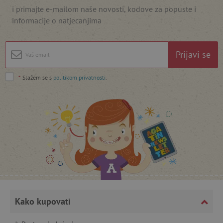
i primajte e-mailom naše novosti, kodove za popuste i
informacije o natjecanjima
Prijavi se
*
Slažem se s
politikom privatnosti
.
featureFlagCheckoutExperimentVariant
www.agatinsvijet.hr
product_filter_remember
www.agatinsvijet.hr
PHPSESSID
PHP.net
www.agatinsvijet.hr
Kako kupovati
_lb
.agatinsvijet.hr