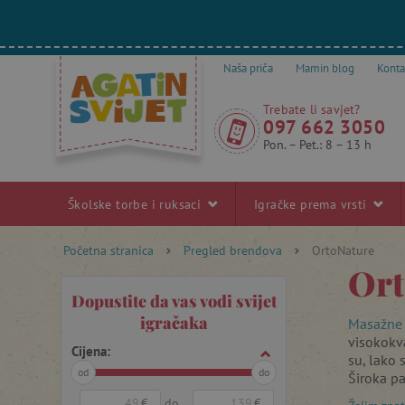
Naša priča
Mamin blog
Konta
Trebate li savjet?
097 662 3050
Pon. – Pet.: 8 – 13 h
Školske torbe i ruksaci
Igračke prema vrsti
Početna stranica
Pregled brendova
OrtoNature
Ort
Dopustite da vas vodi svijet
igračaka
Masažne 
visokokva
Cijena:
su, lako 
od
do
Široka pa
kreativno
€
do
€