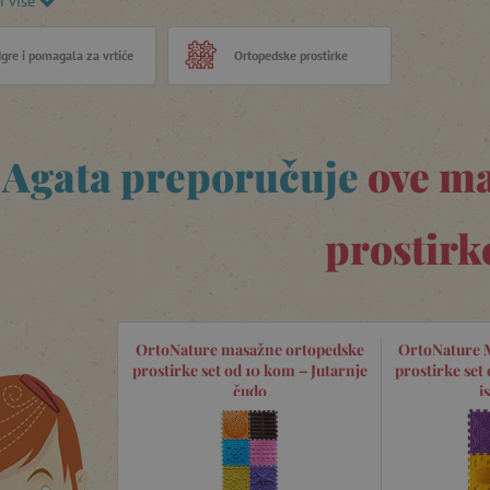
i više
h stopala, pomaže u uklanjanju oteklina nogu i
zvoj vestibularnog sustava.
Igre i pomagala za vrtiće
Ortopedske prostirke
Agata preporučuje
ove m
prostirk
OrtoNature masažne ortopedske
OrtoNature 
prostirke set od 10 kom – Jutarnje
prostirke set
čudo
i