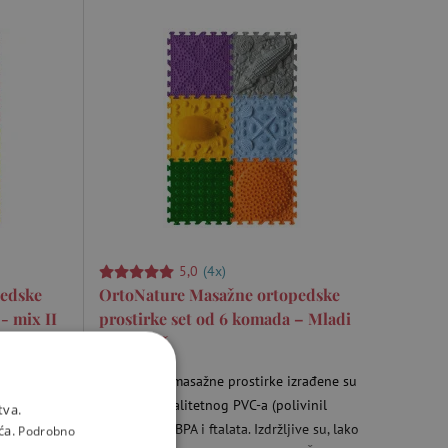
25 x 25 cm.
5,0
(4x)
pedske
OrtoNature Masažne ortopedske
- mix II
prostirke set od 6 komada – Mladi
istraživač
zrađene su
vinil
OrtoNature masažne prostirke izrađene su
ive su, lako
od visokokvalitetnog PVC-a (polivinil
tva.
. Širok
klorida) bez BPA i ftalata. Izdržljive su, lako
ća.
Podrobno