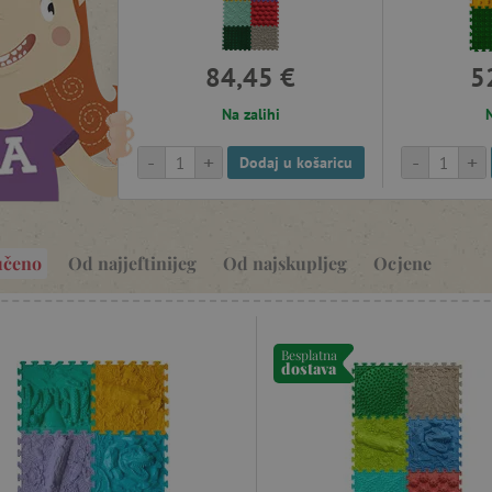
84,45 €
5
Na zalihi
N
-
+
-
+
Dodaj u košaricu
učeno
Od najjeftinijeg
Od najskupljeg
Ocjene
Besplatna
dostava