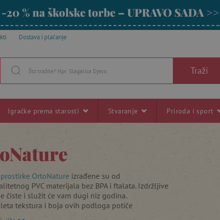
-20 % na školske torbe – UPRAVO SADA >>
kti
Dostava i plaćanje
Traži
Igračke prema starosti
Stvaranje
Priroda i sport
oNature
prostirke OrtoNature
izrađene su od
litetnog PVC materijala bez BPA i ftalata. Izdržljive
se čiste i služit će vam dugi niz godina.
leta tekstura i boja ovih podloga potiče
st, poboljšava cirkulaciju, podržava korekciju