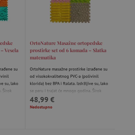
 analytics servisu.
stom kako bi se poboljšalo
 tome kako korisnici
ju pružanja usluga.
pedske
OrtoNature Masažne ortopedske
održavanje stanja sesije.
 Ads i kolačić je za
 – Vesela
prostirke set od 6 komada – Slatka
s korisnikom koji je već
matematika
anja i preferencija
zrađene su
OrtoNature masažne prostirke izrađene su
anije iskustvo.
vinil
od visokokvalitetnog PVC-a (polivinil
ive su, lako
klorida) bez BPA i ftalata. Izdržljive su, lako
rakcija i angažmana
. Širok
se peru i trajat će mnogo godina. Širok
oljšalo korisničko
48,99 €
 pozitivno
raspon tekstura i boja prostirki pozitivno
ostirkama
utječe na maštu. Hodanje po prostirkama
 vlasniku web stranice da
Nedostupno
rihvaća i da osigura
aže u
poboljšava cirkulaciju krvi, pomaže u
im web standardima i
aže u
ispravljanju ravnih stopala, pomaže u
a i prepoznaje korisnika.
razvija
uklanjanju oteklina u nogama i razvija
ne puzzle je
vestibularni sustav. Veličina jedne puzzle je