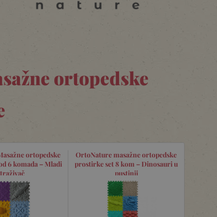
asažne ortopedske
e
Masažne ortopedske
OrtoNature masažne ortopedske
 od 6 komada – Mladi
prostirke set 8 kom – Dinosauri u
straživač
pustinji