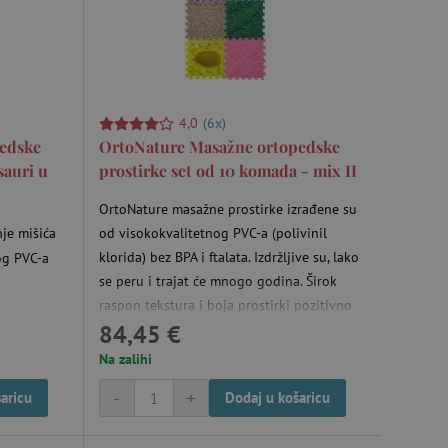
4,0
(6x)
edske
OrtoNature Masažne ortopedske
sauri u
prostirke set od 10 komada - mix II
OrtoNature masažne prostirke izrađene su
nje mišića
od visokokvalitetnog PVC-a (polivinil
klorida) bez BPA i ftalata. Izdržljive su, lako
og PVC-a
se peru i trajat će mnogo godina. Širok
raspon tekstura i boja prostirki pozitivno
84,45 €
utječe na maštu. Hodanje po prostirkama
poboljšava cirkulaciju krvi, pomaže u
Na zalihi
ispravljanju ravnih stopala, pomaže u
-
+
aricu
Dodaj u košaricu
uklanjanju oteklina u nogama i razvija
vestibularni sustav. Veličina jedne puzzle je