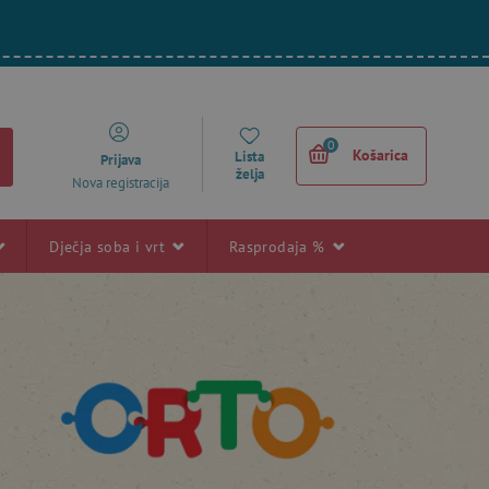
0
Košarica
Lista
Prijava
želja
Nova registracija
Dječja soba i vrt
Rasprodaja %