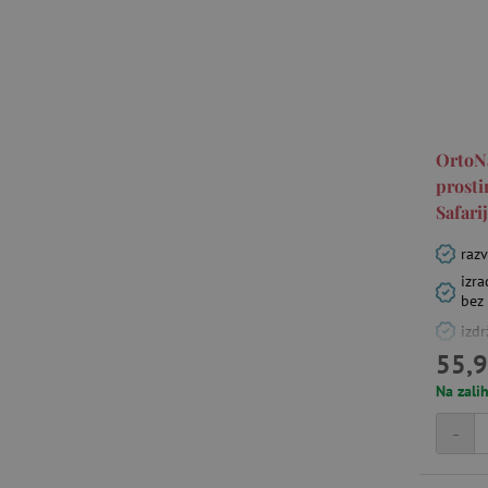
OrtoN
prosti
Safari
razv
izr
bez 
izdr
55,9
Na zalih
-