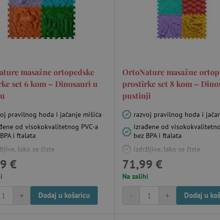
ature masažne ortopedske
OrtoNature masažne ortop
rke set 6 kom – Dinosauri u
prostirke set 8 kom – Dino
ju
pustinji
oj pravilnog hoda i jačanje mišića
razvoj pravilnog hoda i jača
ađene od visokokvalitetnog PVC-a
izrađene od visokokvalitetn
BPA i ftalata
bez BPA i ftalata
žljive, lako se čiste
izdržljive, lako se čiste
9 €
71,99 €
i
Na zalihi
+
-
+
Dodaj u košaricu
Dodaj u koš