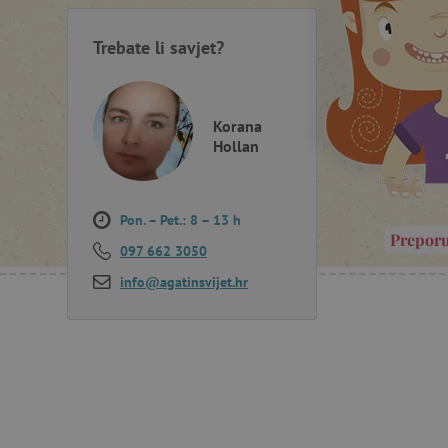
Trebate li savjet?
Korana
Hollan
Pon. – Pet.: 8 – 13 h
Prepor
097 662 3050
info@agatinsvijet.hr