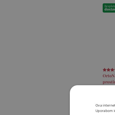
Besplat
dosta
OrtoN
prosti
čudo
OrtoNat
od viso
Ova internet
klorida)
Uporabom int