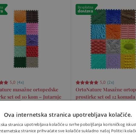
na
Besplatna
va
dostava
5,0
(4x)
5,0
(2x)
ature masažne ortopedske
OrtoNature Masažne orto
rke set od 10 kom – Jutarnje
prostirke set od 12 komada 
OrtoNature masažne prostirke i
Ova internetska stranica upotrebljava kolačiće.
ure masažne prostirke izrađene su
od visokokvalitetnog PVC-a (poli
kokvalitetnog PVC-a (polivinil
klorida) bez BPA i ftalata. Izdržlj
ska stranica upotrebljava kolačiće u svrhe poboljšanja korisničkog iskus
 bez BPA i ftalata. Izdržljive su, lako
se peru i trajat će mnogo godina
ernetske stranice prihvaćate sve kolačiće sukladno našoj Politici kolači