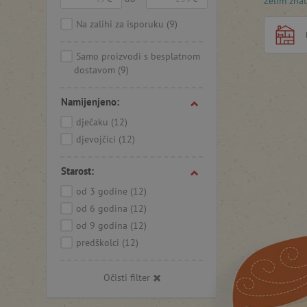
Želim znat
spušteni
potiče ra
Na zalihi za isporuku
(9)
Samo proizvodi s besplatnom
dostavom
(9)
Namijenjeno:
dječaku
(12)
djevojčici
(12)
Starost:
od 3 godine
(12)
od 6 godina
(12)
od 9 godina
(12)
predškolci
(12)
Očisti filter