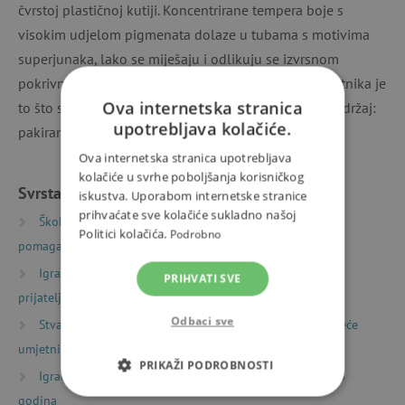
čvrstoj plastičnoj kutiji. Koncentrirane tempera boje s
visokim udjelom pigmenata dolaze u tubama s motivima
superjunaka, lako se miješaju i odlikuju se izvrsnom
pokrivnošću. Velika prednost za roditelje malih umjetnika je
Ova internetska stranica
to što se lako ispiru iz većine uobičajenih tkanina. Sadržaj:
upotrebljava kolačiće.
pakiranje sadrži 12 tubica po 12 ml.
Ova internetska stranica upotrebljava
kolačiće u svrhe poboljšanja korisničkog
Svrstano u kategorije
iskustva. Uporabom internetske stranice
prihvaćate sve kolačiće sukladno našoj
Školske torbe i ruksaci
Školski pribor i nastavna
Politici kolačića.
Podrobno
pomagala
Likovni pribor i setovi
Igračke prema vrsti
Sitni pokloni
Darovi za
PRIHVATI SVE
prijatelje
Odbaci sve
Stvaranje
Likovni pribor
Likovni pribor za veće
umjetnike
PRIKAŽI PODROBNOSTI
Igračke prema starosti
Igre i igračke za djecu od 6
godina
NUŽNO POTREBNI KOLAČIĆI