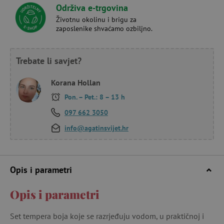
Održiva e-trgovina
Životnu okolinu i brigu za
zaposlenike shvaćamo ozbiljno.
Trebate li savjet?
Korana Hollan
Pon. – Pet.: 8 – 13 h
097 662 3050
info@agatinsvijet.hr
Opis i parametri
Opis i parametri
Set tempera boja koje se razrjeđuju vodom, u praktičnoj i