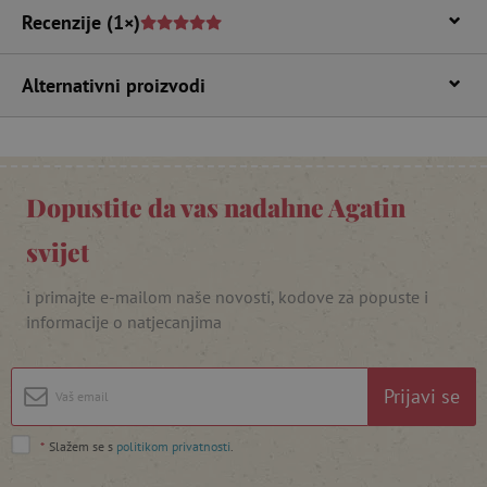
Recenzije
(1×)
Alternativni proizvodi
Dopustite da vas nadahne Agatin
featureFlagIdentifier
www.agatinsvijet.hr
Googleovu politiku privatnosti
svijet
lastVisitedProduct
www.agatinsvijet.hr
i primajte e-mailom naše novosti, kodove za popuste i
informacije o natjecanjima
_lb_ccc
.agatinsvijet.hr
Prijavi se
*
Slažem se s
politikom privatnosti
.