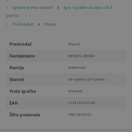
Igračke prema starosti
Igre i igračke za djecu od 9
IZVEDBA
CILJANOST
godina
Proizvođači
Maped
FUNKCIONALNOST
Proizvođač
Maped
Namijenjeno
Nužno potrebni kolačići
Izvedba
djevojčici, dječaku
Ciljanost
Funkcionalnost
Razvija
kreativnost
Nužno potrebni kolačići omogućavaju osnovnu
Starost
funkcionalnost internetske stranice, kao što su
od 6 godina, od 9 godina
npr. upis korisnika na stranici te uređivanje
računa. Internetsku stranicu ne možete
Vrsta igračke
stvaranje
odgovarajuće upotrebljavati bez nužno
potrebnih kolačića.
EAN
3154148105206
Pružatelj usluga
/
Ime
Domena
Šifra proizvoda
MAP_9810520
CookieScriptConsent
CookieScript
www.agatinsvijet.hr