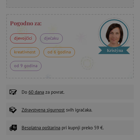
Pogodno za:
djevojčici
dječaku
Kristýna
kreativnost
od 6 godina
od 9 godina
Do
60 dana
za povrat.
Zdravstvena sigurnost
svih igračaka.
Besplatna poštarina
pri kupnji preko 59 €.