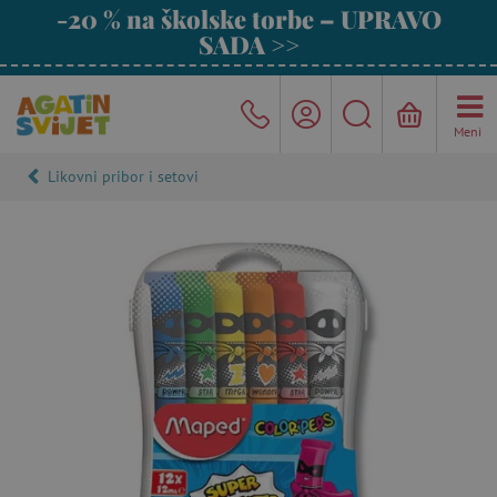
-20 % na školske torbe – UPRAVO
SADA >>
Meni
Likovni pribor i setovi