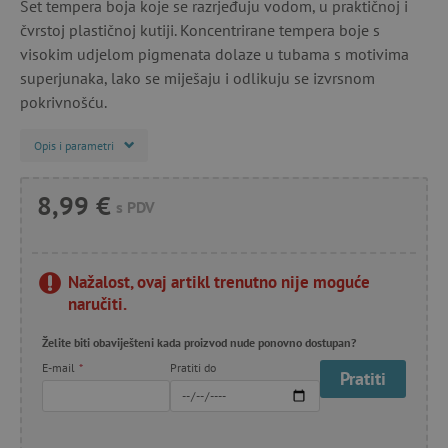
Set tempera boja koje se razrjeđuju vodom, u praktičnoj i
čvrstoj plastičnoj kutiji. Koncentrirane tempera boje s
visokim udjelom pigmenata dolaze u tubama s motivima
superjunaka, lako se miješaju i odlikuju se izvrsnom
pokrivnošću.
Opis i parametri
8,99 €
s PDV
Nažalost, ovaj artikl trenutno nije moguće
naručiti.
Želite biti obaviješteni kada proizvod nude ponovno dostupan?
E-mail
*
Pratiti do
Pratiti