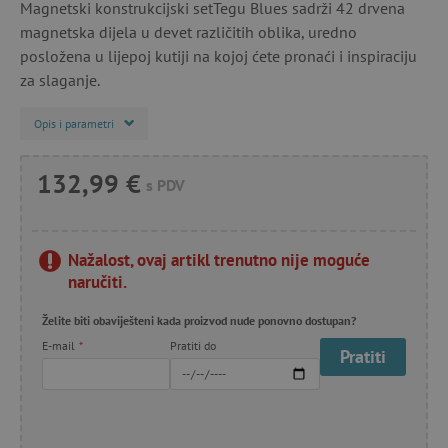
Magnetski konstrukcijski setTegu Blues sadrži 42 drvena
magnetska dijela u devet različitih oblika, uredno
posložena u lijepoj kutiji na kojoj ćete pronaći i inspiraciju
za slaganje.
Opis i parametri
132,99 €
s PDV
Nažalost, ovaj artikl trenutno nije moguće
naručiti.
Želite biti obaviješteni kada proizvod nude ponovno dostupan?
E-mail
*
Pratiti do
Pratiti