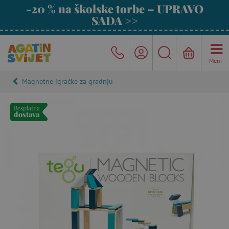
-20 % na školske torbe – UPRAVO
SADA >>
Meni
Magnetne igračke za gradnju
Besplatna
dostava