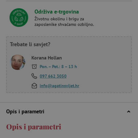
Održiva e-trgovina
Životnu okolinu i brigu za
zaposlenike shvaćamo ozbiljno.
Trebate li savjet?
Korana Hollan
Pon. – Pet.: 8 – 13 h
097 662 3050
info@agatinsvijet.hr
Opis i parametri
Opis i parametri