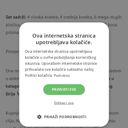
Set sadrži:
4 visoka kvadra, 4 srednja kvadra, 6 mega-dugih
pločica, 6 dugih pločica, 6 kratkih pločica, 6 kocki, 2 kosa
prizma, 4 trapezna prizma i 4 kotačića.
Ova internetska stranica
upotrebljava kolačiće.
Primjereno za djecu od 1 godine.
Ova internetska stranica upotrebljava
kolačiće u svrhe poboljšanja korisničkog
iskustva. Uporabom internetske stranice
prihvaćate sve kolačiće sukladno našoj
Ova magnetska konstrukcijska igračka ponosi se nagradom
Politici kolačića.
Podrobno
u anketi
Dobra igračka 2024.
, gdje je osvojila
1. mjesto u
kategoriji Agatin EKO igračaka 🥇
te
nagradu stručnog
PRIHVATI SVE
žirija 🏅
.
Odbaci sve
Kupnjom Tegu konstrukcijske igračke doprinosite dobrom
PRIKAŽI PODROBNOSTI
cilju. Naime, Tegu dio prihoda od prodaje ulaže u sadnju