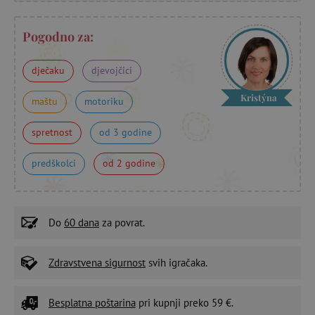
Pogodno za:
dječaku
djevojčici
Kristýna
maštu
motoriku
spretnost
od 3 godine
predškolci
od 2 godine
Do
60 dana
za povrat.
Zdravstvena sigurnost
svih igračaka.
Besplatna poštarina
pri kupnji preko 59 €.