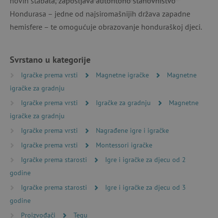
novih stabala, zapošljava autohtono stanovništvo
NUŽNO POTREBNI KOLAČIĆI
Hondurasa – jedne od najsiromašnijih država zapadne
IZVEDBA
CILJANOST
hemisfere – te omogućuje obrazovanje honduraškoj djeci.
FUNKCIONALNOST
Svrstano u kategorije
Igračke prema vrsti
Magnetne igračke
Magnetne
igračke za gradnju
Nužno potrebni kolačići
Izvedba
Igračke prema vrsti
Igračke za gradnju
Magnetne
Ciljanost
Funkcionalnost
igračke za gradnju
Nužno potrebni kolačići omogućavaju osnovnu
Igračke prema vrsti
Nagrađene igre i igračke
funkcionalnost internetske stranice, kao što su
npr. upis korisnika na stranici te uređivanje
Igračke prema vrsti
Montessori igračke
računa. Internetsku stranicu ne možete
odgovarajuće upotrebljavati bez nužno
Igračke prema starosti
Igre i igračke za djecu od 2
potrebnih kolačića.
godine
Pružatelj usluga
/
Ime
Domena
Igračke prema starosti
Igre i igračke za djecu od 3
godine
CookieScriptConsent
CookieScript
www.agatinsvijet.hr
Proizvođači
Tegu