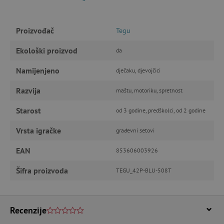
Proizvođač
Tegu
Ekološki proizvod
da
Namijenjeno
dječaku, djevojčici
Razvija
maštu, motoriku, spretnost
featureFlagIdentifier
www.agatinsvijet.hr
Googleovu politiku privatnosti
Starost
od 3 godine, predškolci, od 2 godine
lastVisitedProduct
www.agatinsvijet.hr
Vrsta igračke
građevni setovi
EAN
853606003926
_lb_ccc
.agatinsvijet.hr
Šifra proizvoda
TEGU_42P-BLU-508T
Recenzije