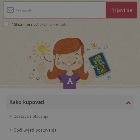
Prijavi se
*
Slažem se s
politikom privatnosti
.
featureFlagCheckoutExperimentVariant
www.agatinsvijet.hr
product_filter_remember
www.agatinsvijet.hr
PHPSESSID
PHP.net
www.agatinsvijet.hr
Kako kupovati
Dostava i plaćanje
_lb
.agatinsvijet.hr
Opći uvjeti poslovanja