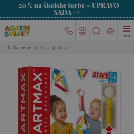
-20 % na školske torbe – UPRAVO
SADA >>
Meni
Magnetne igračke za gradnju