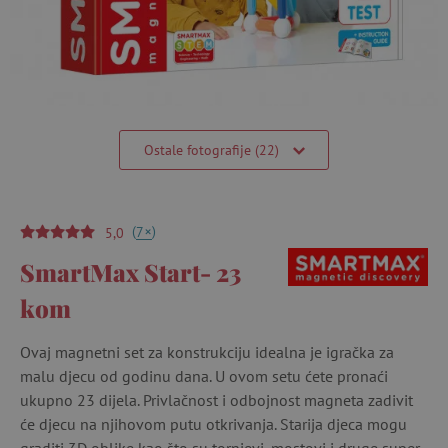
Ostale fotografije (22)
(
)
+
7
5,0
SmartMax Start- 23
kom
Ovaj magnetni set za konstrukciju idealna je igračka za
malu djecu od godinu dana. U ovom setu ćete pronaći
ukupno 23 dijela. Privlačnost i odbojnost magneta zadivit
će djecu na njihovom putu otkrivanja. Starija djeca mogu