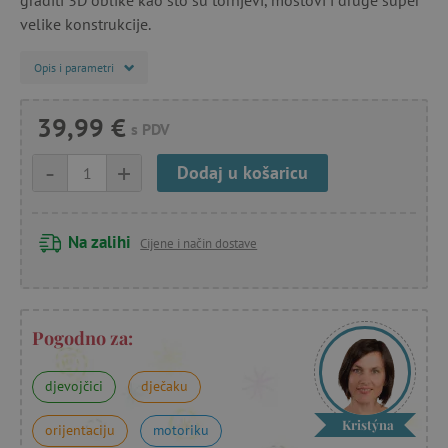
graditi 3D oblike kao što su tornjevi, mostovi i druge super
velike konstrukcije.
Opis i parametri
39,99 €
s PDV
-
+
Dodaj u košaricu
Na zalihi
Cijene i način dostave
Pogodno za:
djevojčici
dječaku
Kristýna
orijentaciju
motoriku