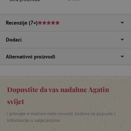
CookieScriptConsent
CookieScript
www.agatinsvijet.hr
Recenzije
(7×)
Dodaci
Alternativni proizvodi
featureFlagIdentifier
www.agatinsvijet.hr
Googleovu politiku privatnosti
Dopustite da vas nadahne Agatin
lastVisitedProduct
www.agatinsvijet.hr
svijet
_lb_ccc
.agatinsvijet.hr
i primajte e-mailom naše novosti, kodove za popuste i
informacije o natjecanjima