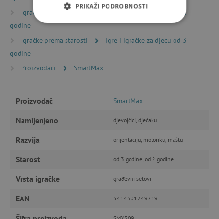
PRIKAŽI PODROBNOSTI
Igračke prema starosti
Igre i igračke za djecu od 2
godine
NUŽNO POTREBNI KOLAČIĆI
Igračke prema starosti
Igre i igračke za djecu od 3
IZVEDBA
CILJANOST
godine
Proizvođači
SmartMax
FUNKCIONALNOST
Proizvođač
SmartMax
Namijenjeno
Nužno potrebni kolačići
Izvedba
djevojčici, dječaku
Ciljanost
Funkcionalnost
Razvija
orijentaciju, motoriku, maštu
Nužno potrebni kolačići omogućavaju osnovnu
Starost
funkcionalnost internetske stranice, kao što su
od 3 godine, od 2 godine
npr. upis korisnika na stranici te uređivanje
računa. Internetsku stranicu ne možete
Vrsta igračke
građevni setovi
odgovarajuće upotrebljavati bez nužno
potrebnih kolačića.
EAN
5414301249719
Pružatelj usluga
/
Ime
Domena
Šifra proizvoda
SMX309