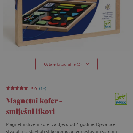
Ostale fotografije (3)
(
)
+
1
5,0
Magnetni kofer -
smiješni likovi
Magnetni drveni kofer za djecu od 4 godine. Djeca uče
stvarati i sastavljati slike pomoću jednostavnih šarenih