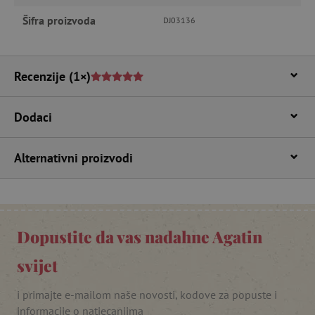
Domena
Šifra proizvoda
DJ03136
CookieScriptConsent
CookieScript
www.agatinsvijet.hr
Recenzije
(1×)
Dodaci
Alternativni proizvodi
featureFlagIdentifier
www.agatinsvijet.hr
Googleovu politiku privatnosti
lastVisitedProduct
www.agatinsvijet.hr
Dopustite da vas nadahne Agatin
svijet
_lb_ccc
.agatinsvijet.hr
i primajte e-mailom naše novosti, kodove za popuste i
informacije o natjecanjima