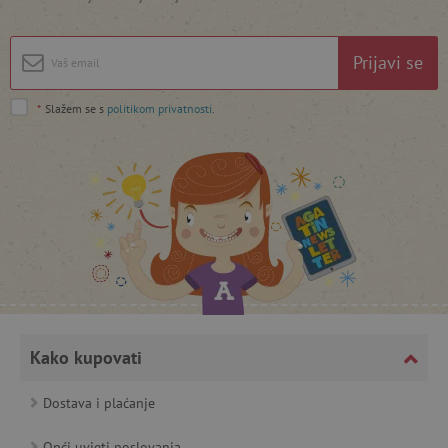
Prijavi se
*
Slažem se s
politikom privatnosti
.
featureFlagCheckoutExperimentVariant
www.agatinsvijet.hr
product_filter_remember
www.agatinsvijet.hr
PHPSESSID
PHP.net
www.agatinsvijet.hr
Kako kupovati
Dostava i plaćanje
_lb
.agatinsvijet.hr
Opći uvjeti poslovanja