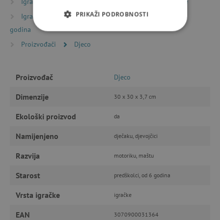
Igračke prema starosti
Igre i igračke za predškolce
PRIKAŽI PODROBNOSTI
Igračke prema starosti
Igre i igračke za djecu od 6
godina
NUŽNO POTREBNI KOLAČIĆI
Proizvođači
Djeco
IZVEDBA
CILJANOST
Proizvođač
Djeco
FUNKCIONALNOST
Dimenzije
30 x 30 x 3,7 cm
Ekološki proizvod
da
Nužno potrebni kolačići
Izvedba
Namijenjeno
dječaku, djevojčici
Ciljanost
Funkcionalnost
Razvija
motoriku, maštu
Nužno potrebni kolačići omogućavaju osnovnu
funkcionalnost internetske stranice, kao što su
Starost
predškolci, od 6 godina
npr. upis korisnika na stranici te uređivanje
računa. Internetsku stranicu ne možete
odgovarajuće upotrebljavati bez nužno
Vrsta igračke
igračke
potrebnih kolačića.
EAN
Pružatelj usluga
/
3070900031364
Ime