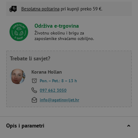
Besplatna poštarina
pri kupnji preko 59 €.
Održiva e-trgovina
Životnu okolinu i brigu za
zaposlenike shvaćamo ozbiljno.
Trebate li savjet?
Korana Hollan
Pon. – Pet.: 8 – 13 h
097 662 3050
info@agatinsvijet.hr
Opis i parametri