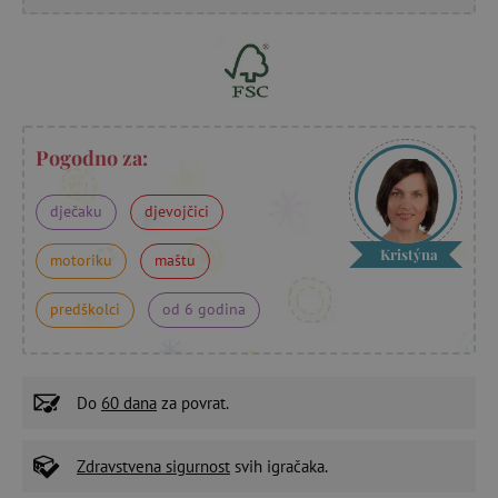
Pogodno za:
dječaku
djevojčici
Kristýna
motoriku
maštu
predškolci
od 6 godina
Do
60 dana
za povrat.
Zdravstvena sigurnost
svih igračaka.