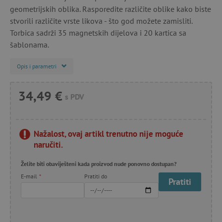
geometrijskih oblika. Rasporedite različite oblike kako biste
stvorili različite vrste likova - što god možete zamisliti.
Torbica sadrži 35 magnetskih dijelova i 20 kartica sa
šablonama.
Opis i parametri
34,49 €
s PDV
Nažalost, ovaj artikl trenutno nije moguće
naručiti.
Želite biti obaviješteni kada proizvod nude ponovno dostupan?
E-mail
*
Pratiti do
Pratiti