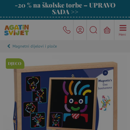
-20 % na školske torbe – UPRAVO
SADA >>
Meni
Magnetni dijelovi i ploče
DJECO