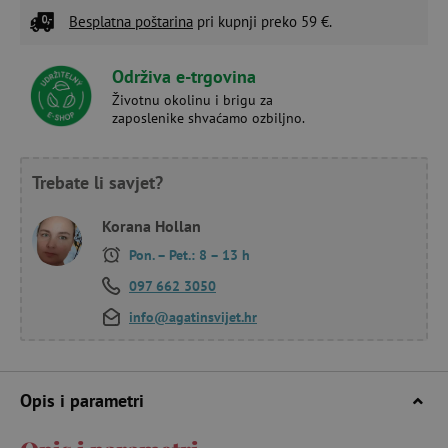
Besplatna poštarina
pri kupnji preko 59 €.
Održiva e-trgovina
Životnu okolinu i brigu za
zaposlenike shvaćamo ozbiljno.
Trebate li savjet?
Korana Hollan
Pon. – Pet.: 8 – 13 h
097 662 3050
info@agatinsvijet.hr
Opis i parametri