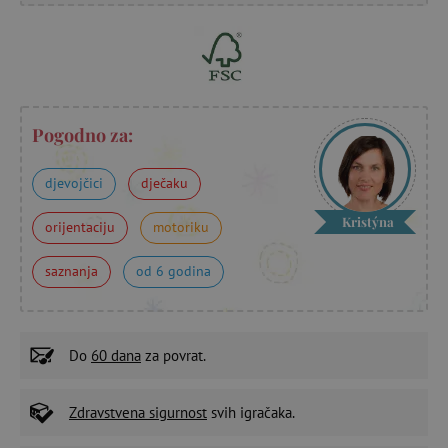
Pogodno za:
djevojčici
dječaku
Kristýna
orijentaciju
motoriku
saznanja
od 6 godina
Do
60 dana
za povrat.
Zdravstvena sigurnost
svih igračaka.