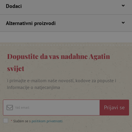
Dodaci
lastVisitedProduct
www.agatinsvijet.hr
Alternativni proizvodi
_lb_ccc
.agatinsvijet.hr
Dopustite da vas nadahne Agatin
svijet
i primajte e-mailom naše novosti, kodove za popuste i
informacije o natjecanjima
featureFlagCheckoutExperimentVariant
www.agatinsvijet.hr
Prijavi se
product_filter_remember
www.agatinsvijet.hr
*
Slažem se s
politikom privatnosti
.
PHPSESSID
PHP.net