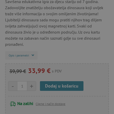
Savršena edukativna igra za djecu stariju od 7 godina.
Zadovoljite znatiželju obožavatelja dinosaura koji uvijek
traže više informacija o svojim omiljenim životinjama!
Ljubitelji dinosaura sada mogu pratiti njihov trag diljem
svijeta zahvaljujući ovoj magnetnoj karti. Svaki od
dinosaura živio je u određenom području. Uz ovu kartu
možete na zabavan način saznati gdje su sve dinosauri
pronađeni.
Opis i parametri
33,99 €
39,99 €
s PDV
-
+
Dodaj u košaricu
Na zalihi
Cijene i način dostave