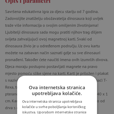
Opis i parametri
Savršena edukativna igra za djecu stariju od 7 godina.
Zadovoljite znatiželju obožavatelja dinosaura koji uvijek
traže više informacija o svojim omiljenim životinjama!
Ljubitelji dinosaura sada mogu pratiti njihov trag diljem
svijeta zahvaljujući ovoj magnetnoj karti. Svaki od
dinosaura živio je u određenom području. Uz ovu kartu
možete na zabavan način saznati gdje su sve dinosauri
pronađeni. Također ćete naučiti imena ovih izumrlih divova.
Djeca moraju postupno postavljati magnete na pravo
mjesto pomoću slike sjene na karti. Karti je priložen i plakat
s nazivima pojedinih vrsta dinosaura. Ovdje ćete pronaći T-
Ova internetska stranica
Rexa, triceratopsa ili manje poznate stegosaure,
upotrebljava kolačiće.
pteranodone ili pterodaktile. Dimenzije karte su 65 x 40 x 1
cm. Karta se može objesiti na zid špagom. Proizvedeno od
Ova internetska stranica upotrebljava
kolačiće u svrhe poboljšanja korisničkog
drva s certifikatom FSC®.
iskustva. Uporabom internetske stranice