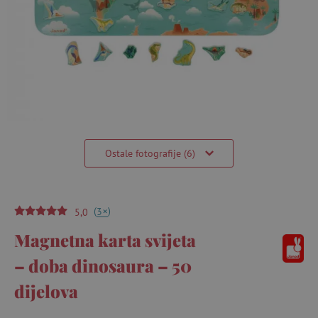
Ostale fotografije (6)
(
)
+
3
5,0
Magnetna karta svijeta
– doba dinosaura – 50
dijelova