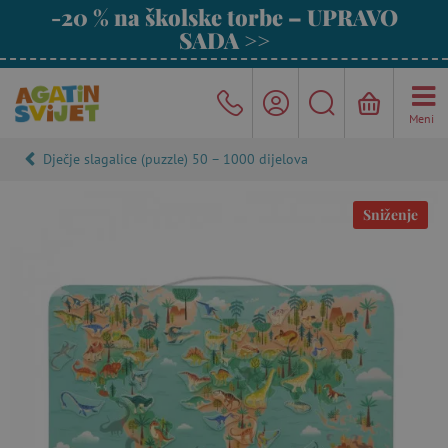
-20 % na školske torbe – UPRAVO
SADA >>
Meni
Dječje slagalice (puzzle) 50 – 1000 dijelova
Sniženje