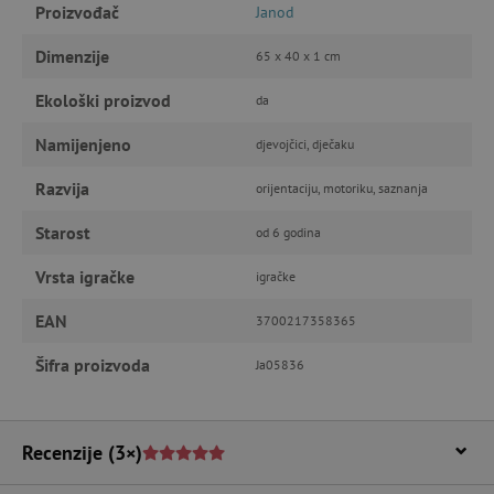
Proizvođač
Janod
Nužno potrebni kolačići omogućavaju osnovnu
funkcionalnost internetske stranice, kao što su
Dimenzije
65 x 40 x 1 cm
npr. upis korisnika na stranici te uređivanje
računa. Internetsku stranicu ne možete
Ekološki proizvod
da
odgovarajuće upotrebljavati bez nužno
potrebnih kolačića.
Namijenjeno
djevojčici, dječaku
Pružatelj usluga
/
Ime
Domena
Razvija
orijentaciju, motoriku, saznanja
CookieScriptConsent
CookieScript
www.agatinsvijet.hr
Starost
od 6 godina
Vrsta igračke
igračke
EAN
3700217358365
Šifra proizvoda
Ja05836
Recenzije
(3×)
featureFlagIdentifier
www.agatinsvijet.hr
Googleovu politiku privatnosti