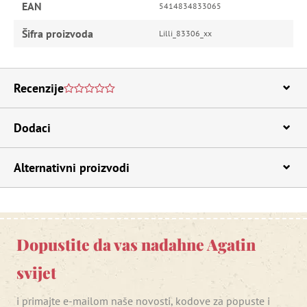
EAN
5414834833065
Nužno potrebni kolačići
Izvedba
Šifra proizvoda
Lilli_83306_xx
Ciljanost
Funkcionalnost
Nužno potrebni kolačići omogućavaju osnovnu
Recenzije
funkcionalnost internetske stranice, kao što su
npr. upis korisnika na stranici te uređivanje
računa. Internetsku stranicu ne možete
odgovarajuće upotrebljavati bez nužno
Dodaci
potrebnih kolačića.
Pružatelj usluga
/
Ime
Domena
Alternativni proizvodi
CookieScriptConsent
CookieScript
www.agatinsvijet.hr
Dopustite da vas nadahne Agatin
svijet
i primajte e-mailom naše novosti, kodove za popuste i