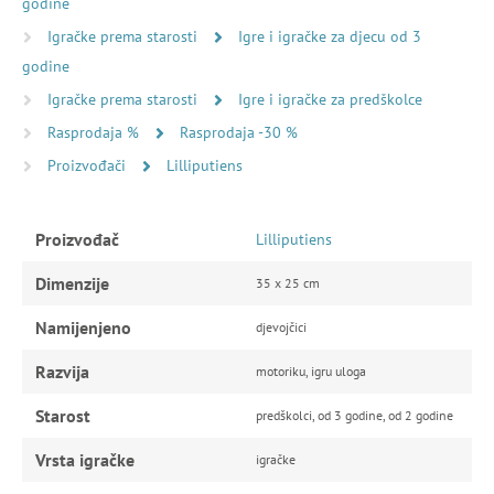
upotrebljava kolačiće.
godine
Ova internetska stranica upotrebljava
Igračke prema starosti
Igre i igračke za djecu od 3
kolačiće u svrhe poboljšanja korisničkog
godine
iskustva. Uporabom internetske stranice
Igračke prema starosti
Igre i igračke za predškolce
prihvaćate sve kolačiće sukladno našoj
Politici kolačića.
Podrobno
Rasprodaja %
Rasprodaja -30 %
Proizvođači
Lilliputiens
PRIHVATI SVE
Odbaci sve
Proizvođač
Lilliputiens
Dimenzije
35 x 25 cm
PRIKAŽI PODROBNOSTI
Namijenjeno
djevojčici
NUŽNO POTREBNI KOLAČIĆI
Razvija
motoriku, igru uloga
IZVEDBA
CILJANOST
Starost
predškolci, od 3 godine, od 2 godine
FUNKCIONALNOST
Vrsta igračke
igračke