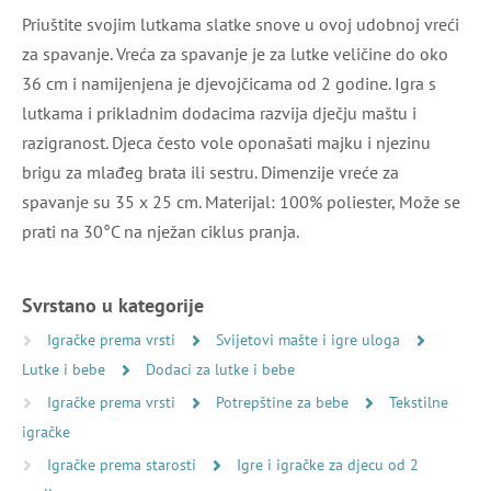
Priuštite svojim lutkama slatke snove u ovoj udobnoj vreći
za spavanje. Vreća za spavanje je za lutke veličine do oko
36 cm i namijenjena je djevojčicama od 2 godine. Igra s
lutkama i prikladnim dodacima razvija dječju maštu i
razigranost. Djeca često vole oponašati majku i njezinu
brigu za mlađeg brata ili sestru. Dimenzije vreće za
spavanje su 35 x 25 cm. Materijal: 100% poliester, Može se
prati na 30°C na nježan ciklus pranja.
Svrstano u kategorije
Igračke prema vrsti
Svijetovi mašte i igre uloga
Lutke i bebe
Dodaci za lutke i bebe
Igračke prema vrsti
Potrepštine za bebe
Tekstilne
igračke
Ova internetska stranica
Igračke prema starosti
Igre i igračke za djecu od 2