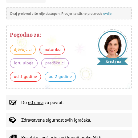
Ovaj proizvod više nije dostupan. Provjerite slične proizvode
ovdje
.
Pogodno za:
djevojčici
motoriku
Kristýna
igru uloga
predškolci
od 3 godine
od 2 godine
Do
60 dana
za povrat.
Zdravstvena sigurnost
svih igračaka.
Besplatna poštarina
pri kupnji preko 59 €.