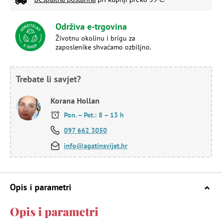
Održiva e-trgovina
Životnu okolinu i brigu za
zaposlenike shvaćamo ozbiljno.
Trebate li savjet?
Korana Hollan
Pon. – Pet.: 8 – 13 h
097 662 3050
info@agatinsvijet.hr
Opis i parametri
Opis i parametri