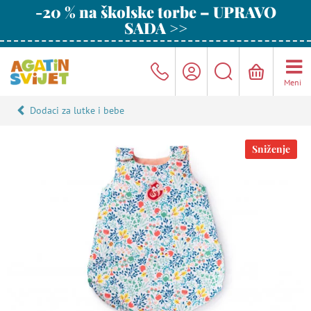
-20 % na školske torbe – UPRAVO
SADA >>
Meni
Dodaci za lutke i bebe
Sniženje