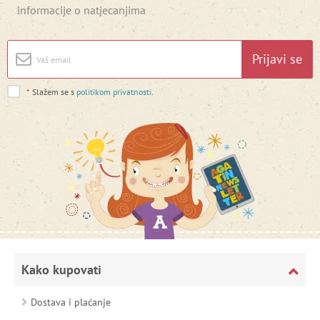
informacije o natjecanjima
featureFlagIdentifier
www.agatinsvijet.hr
Googleovu politiku privatnosti
Prijavi se
lastVisitedProduct
www.agatinsvijet.hr
*
Slažem se s
politikom privatnosti
.
_lb_ccc
.agatinsvijet.hr
Kako kupovati
Dostava i plaćanje
featureFlagCheckoutExperimentVariant
www.agatinsvijet.hr