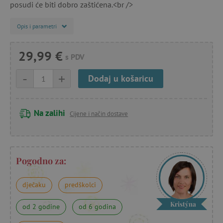
posudi će biti dobro zaštićena.<br />
Opis i parametri
29,99 €
s PDV
-
+
Dodaj u košaricu
Na zalihi
Cijene i način dostave
Pogodno za:
dječaku
predškolci
Kristýna
od 2 godine
od 6 godina