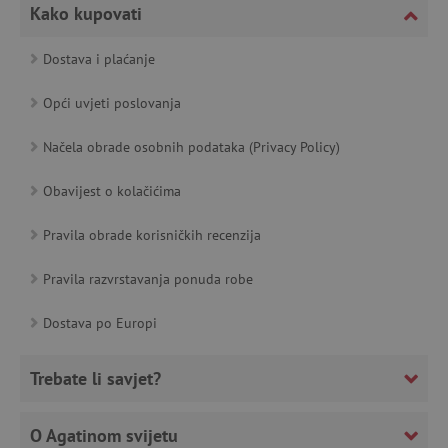
Kako kupovati
featureFlagCheckoutExperimentVariant
www.agatinsvijet.hr
Dostava i plaćanje
product_filter_remember
www.agatinsvijet.hr
Opći uvjeti poslovanja
PHPSESSID
PHP.net
www.agatinsvijet.hr
Načela obrade osobnih podataka (Privacy Policy)
Obavijest o kolačićima
_lb
.agatinsvijet.hr
Pravila obrade korisničkih recenzija
Pravila razvrstavanja ponuda robe
Dostava po Europi
__cf_bm
Cloudflare Inc.
.onesignal.com
Trebate li savjet?
O Agatinom svijetu