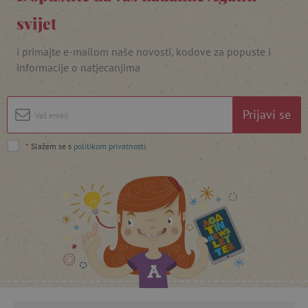
svijet
i primajte e-mailom naše novosti, kodove za popuste i
informacije o natjecanjima
featureFlagIdentifier
www.agatinsvijet.hr
Googleovu politiku privatnosti
lastVisitedProduct
www.agatinsvijet.hr
Prijavi se
_lb_ccc
.agatinsvijet.hr
*
Slažem se s
politikom privatnosti
.