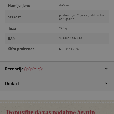
Namijenjeno
dječaku
predškolci, od 2 godine, od 6 godina,
Starost
od 3 godine
Nužno potrebni kolačići
Izvedba
Teža
290 g
Ciljanost
Funkcionalnost
EAN
5414834844696
Nužno potrebni kolačići omogućavaju osnovnu
funkcionalnost internetske stranice, kao što su
npr. upis korisnika na stranici te uređivanje
Šifra proizvoda
Lilli_84469_xx
računa. Internetsku stranicu ne možete
odgovarajuće upotrebljavati bez nužno
potrebnih kolačića.
Pružatelj usluga
/
Recenzije
Ime
Domena
CookieScriptConsent
CookieScript
www.agatinsvijet.hr
Dodaci
Dopustite da vas nadahne Agatin