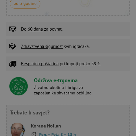
od 3 godine
Do
60 dana
za povrat.
Zdravstvena sigurnost
svih igračaka.
Besplatna poštarina
pri kupnji preko 59 €.
Održiva e-trgovina
Životnu okolinu i brigu za
zaposlenike shvaćamo ozbiljno.
Trebate li savjet?
Korana Hollan
Pon. – Pet.: 8 – 13 h