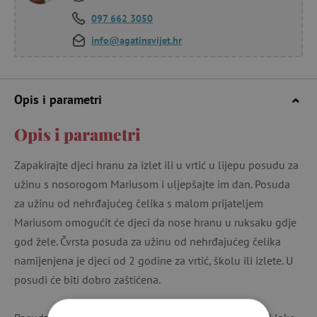
097 662 3050
info@agatinsvijet.hr
Opis i parametri
Opis i parametri
Zapakirajte djeci hranu za izlet ili u vrtić u lijepu posudu za
užinu s nosorogom Mariusom i uljepšajte im dan. Posuda
za užinu od nehrđajućeg čelika s malom prijateljem
Mariusom omogućit će djeci da nose hranu u ruksaku gdje
god žele. Čvrsta posuda za užinu od nehrđajućeg čelika
namijenjena je djeci od 2 godine za vrtić, školu ili izlete. U
posudi će biti dobro zaštićena.