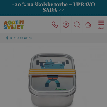
-20 % na školske torbe – UPRAVO
SADA >>
Meni
Kutije za užinu