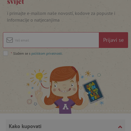
svijet
i primajte e-mailom naše novosti, kodove za popuste i
informacije o natjecanjima
featureFlagIdentifier
www.agatinsvijet.hr
Googleovu politiku privatnosti
lastVisitedProduct
www.agatinsvijet.hr
Prijavi se
*
Slažem se s
politikom privatnosti
.
_lb_ccc
.agatinsvijet.hr
Kako kupovati