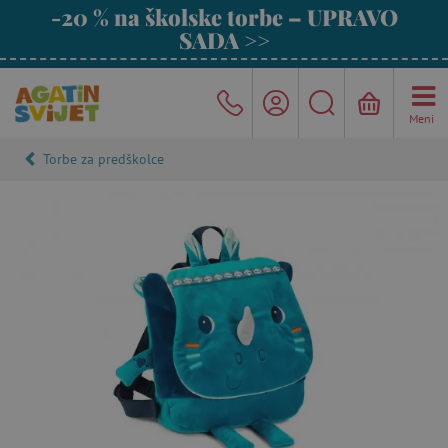
-20 % na školske torbe – UPRAVO
SADA >>
Meni
Torbe za predškolce