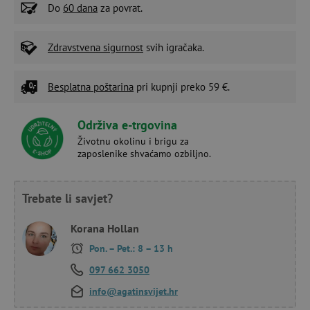
Do
60 dana
za povrat.
Zdravstvena sigurnost
svih igračaka.
Besplatna poštarina
pri kupnji preko 59 €.
Održiva e-trgovina
Životnu okolinu i brigu za
zaposlenike shvaćamo ozbiljno.
Trebate li savjet?
Korana Hollan
Pon. – Pet.: 8 – 13 h
097 662 3050
info@agatinsvijet.hr