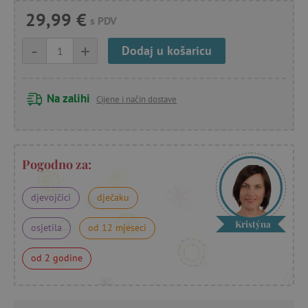
29,99 €
s PDV
-
+
Dodaj u košaricu
Na zalihi
Cijene i način dostave
Pogodno za:
djevojčici
dječaku
Kristýna
osjetila
od 12 mjeseci
od 2 godine