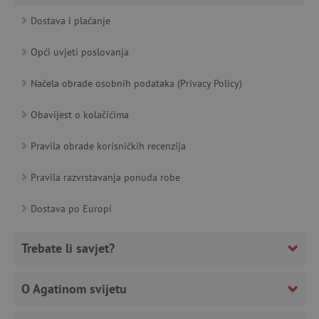
featureFlagCheckoutExperimentVariant
www.agatinsvijet.hr
Dostava i plaćanje
product_filter_remember
www.agatinsvijet.hr
Opći uvjeti poslovanja
PHPSESSID
PHP.net
Načela obrade osobnih podataka (Privacy Policy)
www.agatinsvijet.hr
Obavijest o kolačićima
Pravila obrade korisničkih recenzija
_lb
.agatinsvijet.hr
Pravila razvrstavanja ponuda robe
Dostava po Europi
__cf_bm
Cloudflare Inc.
.onesignal.com
Trebate li savjet?
O Agatinom svijetu