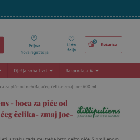
0
Košarica
Lista
Prijava
želja
Nova registracija
Dječja soba i vrt
Rasprodaja %
boca za piće od nehrđajućeg čelika- zmaj Joe- 600 ml
ens - boca za piće od
ćeg čelika- zmaj Joe-
leti u zraku, tada mu treba brzo nešto piće. S omiljenom