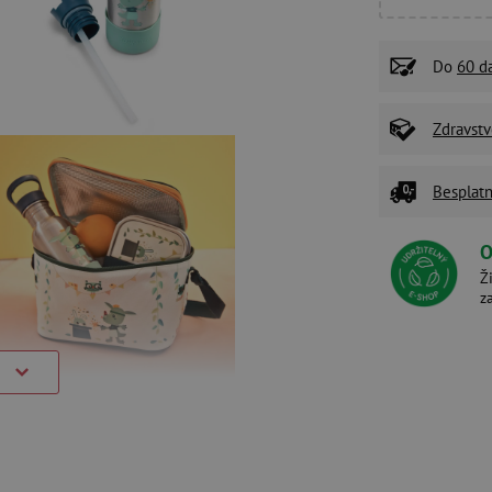
Do
60 d
Zdravstv
Besplatn
O
Ž
z
)