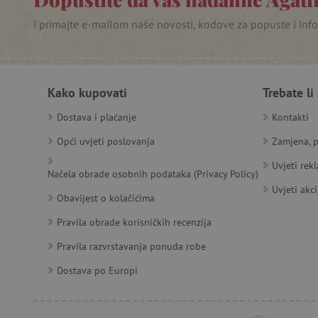
_lb
i primajte e-mailom naše novosti, kodove za popuste i inf
__cf_bm
__cf_bm
Kako kupovati
Trebate li
Dostava i plaćanje
Kontakti
Opći uvjeti poslovanja
Zamjena, p
Ime
Pružatelj
Pružat
Ime
usluga
/
Is
Uvjeti rek
Ime
_ga
Googl
Načela obrade osobnih podataka (Privacy Policy)
Domena
.agatin
Uvjeti akci
smc_dyn_item
MSPTC
Microsoft
Obavijest o kolačićima
_sp_ses.e0c4
www.ag
go
.bing.com
smc_dyn_item_code
Pravila obrade korisničkih recenzija
_sp_id.e0c4
www.ag
smc_viewed_items
_ga_V213KSJBP2
.agatin
Pravila razvrstavanja ponuda robe
_uetvid
Dostava po Europi
FPID