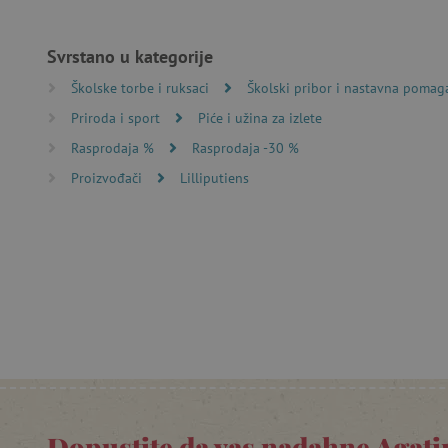
Nužno potrebni kolačići omo
računa. Internetsku stranic
Svrstano u kategorije
Ime
Školske torbe i ruksaci
Školski pribor i nastavna pomag
CookieScriptConsent
Priroda i sport
Piće i užina za izlete
Rasprodaja %
Rasprodaja -30 %
featureFlagIdentifier
Proizvođači
Lilliputiens
lastVisitedProduct
Googleovu politiku
_lb_ccc
featureFlagCheckoutExpe
product_filter_remember
PHPSESSID
Dopustite da vas nadahne Agatin