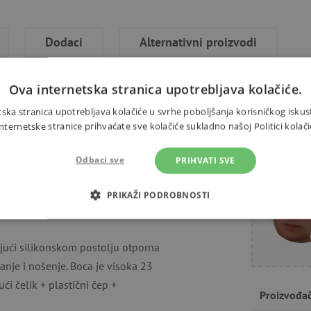
Dodaci
Alternativni proizvodi
Ova internetska stranica upotrebljava kolačiće.
ska stranica upotrebljava kolačiće u svrhe poboljšanja korisničkog iskus
ernetske stranice prihvaćate sve kolačiće sukladno našoj Politici kolači
iće. S omiljenom bocom vode je to
Trebate 
ična. Sigurno će biti savršen
Odbaci sve
PRIHVATI SVE
, na piknik, u šetnju ili na
up slamci i čini piće zabavnim za
PRIKAŽI PODROBNOSTI
OTREBNI KOLAČIĆI
IZVEDBA
CILJANOST
FUN
ujući silikonskom postolju otporna
tanje i nošenje. Boca je visoka 23
ći čelik + plastični čep +
Nužno potrebni kolačići
Izvedba
Ciljanost
Funkcionalnost
Proizvođa