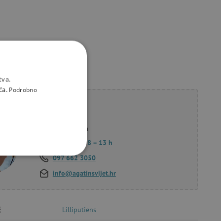
tva.
ća.
Podrobno
li savjet?
Korana Hollan
Pon. – Pet.: 8 – 13 h
097 662 3050
KCIONALNOST
info@agatinsvijet.hr
č
Lilliputiens