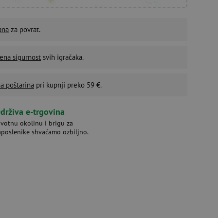
ana
za povrat.
ena sigurnost
svih igračaka.
a poštarina
pri kupnji preko 59 €.
drživa e-trgovina
ivotnu okolinu i brigu za
aposlenike shvaćamo ozbiljno.