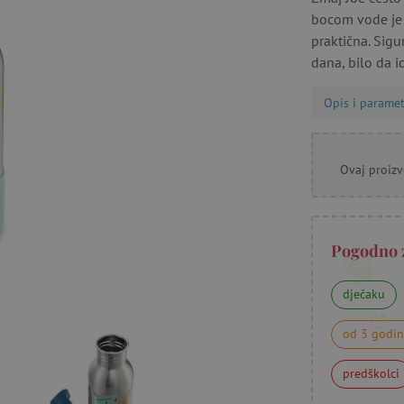
bocom vode je 
praktična. Sigu
dana, bilo da id
Opis i paramet
Ovaj proizv
Pogodno 
dječaku
od 3 godi
predškolci