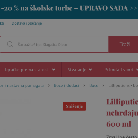
-20 % na školske torbe – UPRAVO SADA >>
kti
Dostava i plaćanje
Traži
Igračke prema starosti
Stvaranje
Priroda i sport
bor i nastavna pomagala
Boce i dodaci
Boce
Lilliputiens - 
Lilliputi
Sniženje
nehrđaju
600 ml
Zmaj Joe često 