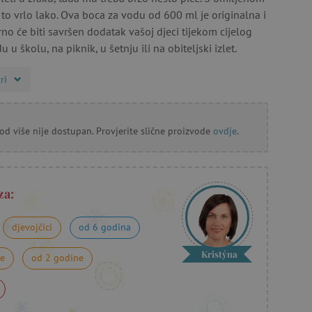
to vrlo lako. Ova boca za vodu od 600 ml je originalna i
rno će biti savršen dodatak vašoj djeci tijekom cijelog
u u školu, na piknik, u šetnju ili na obiteljski izlet.
ri
od više nije dostupan. Provjerite slične proizvode
ovdje
.
za:
djevojčici
od 6 godina
Kristýna
ne
od 2 godine