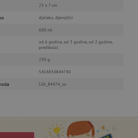
a stranici te uređivanje
23 x 7 cm
no
dječaku, djevojčici
600 ml
ić za pamćenje preferencija
ner kolačića Cookie-
funkcioniranje.
od 6 godina, od 3 godine, od 2 godine,
predškolci
230 g
5414834844740
anje pristanka korisnika na
zvoda
Lilli_84474_xx
i za osiguranje usklađenosti
je pristanka za određene
isti za održavanje