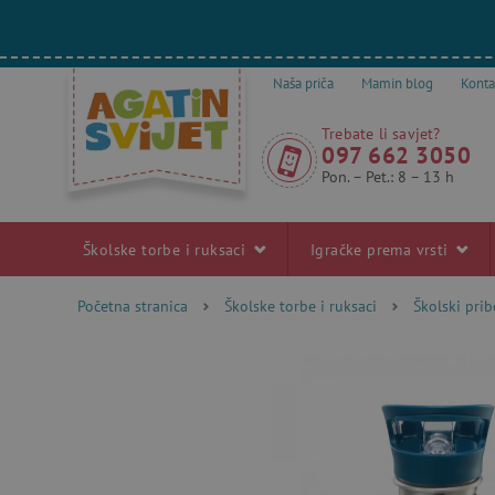
Naša priča
Mamin blog
Konta
Trebate li savjet?
097 662 3050
Pon. – Pet.: 8 – 13 h
Školske torbe i ruksaci
Igračke prema vrsti
Početna stranica
Školske torbe i ruksaci
Školski pri