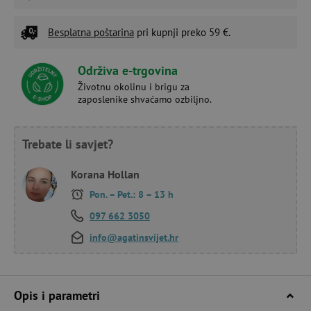
Besplatna poštarina
pri kupnji preko 59 €.
Održiva e-trgovina
Životnu okolinu i brigu za
zaposlenike shvaćamo ozbiljno.
Trebate li savjet?
Korana Hollan
Pon. – Pet.: 8 – 13 h
097 662 3050
info@agatinsvijet.hr
Opis i parametri