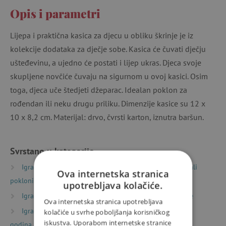
Opis i parametri
Lijepa i praktična kasica za djecu u obliku škrinje je iz
kolekcije dodataka za dječje sobe. Kasica će čuvati dječju
ušteđevinu, a ujedno će postati i lijep ukras. Djeca svoje
skupljene novčiće čuvaju na sigurnom u ovoj kasici. Osim
toga, djeca uče štedjeti džeparac. Idealan poklon za
rođendan ili neku drugu priliku. Dimenzije kasice su 12 x
10 x 8,2 cm. Materijal: drvo, čvrsti karton, iznutra baršun.
Svrstano u kategorije
Igračke prema vrsti
Dekoracije za dječju sobu i mali
Ova internetska stranica
pokloni
Dekoracije za dječju sobu i dodaci
upotrebljava kolačiće.
Igračke prema starosti
Igre i igračke za predškolce
Ova internetska stranica upotrebljava
Igračke prema starosti
Igre i igračke za djecu od 6
kolačiće u svrhe poboljšanja korisničkog
iskustva. Uporabom internetske stranice
godina