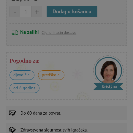
-
+
Dodaj u košaricu
Na zalihi
Cijene i način dostave
Pogodno za:
djevojčici
predškolci
Kristýna
od 6 godina
Do
60 dana
za povrat.
Zdravstvena sigurnost
svih igračaka.