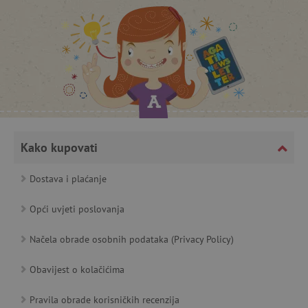
lastVisitedProduct
www.agatinsvijet.hr
_lb_ccc
.agatinsvijet.hr
Kako kupovati
Dostava i plaćanje
Opći uvjeti poslovanja
featureFlagCheckoutExperimentVariant
www.agatinsvijet.hr
Načela obrade osobnih podataka (Privacy Policy)
product_filter_remember
www.agatinsvijet.hr
Obavijest o kolačićima
Pravila obrade korisničkih recenzija
PHPSESSID
PHP.net