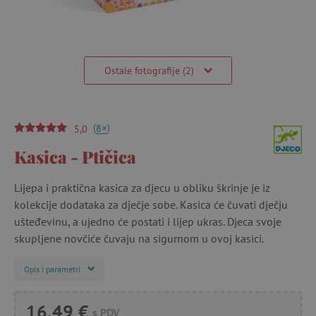
Ostale fotografije (2)
(
)
+
8
5,0
Kasica - Ptičica
Lijepa i praktična kasica za djecu u obliku škrinje je iz
kolekcije dodataka za dječje sobe. Kasica će čuvati dječju
ušteđevinu, a ujedno će postati i lijep ukras. Djeca svoje
skupljene novčiće čuvaju na sigurnom u ovoj kasici.
Opis i parametri
16,49 €
s PDV