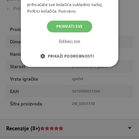
prihvaćate sve kolačiće sukladno našoj
Proizvođači
Djeco
Politici kolačića.
Podrobno
PRIHVATI SVE
Proizvođač
Djeco
Odbaci sve
Dimenzije
12 x 10 x 8,2 cm
Namijenjeno
djevojčici
PRIKAŽI PODROBNOSTI
Starost
predškolci, od 6 godina
NUŽNO POTREBNI KOLAČIĆI
Vrsta igračke
igračke
IZVEDBA
CILJANOST
EAN
3070900033306
FUNKCIONALNOST
Šifra proizvoda
DJ0_DD03330
Recenzije
(8×)
Nužno potrebni kolačići
Izvedba
Ciljanost
Funkcionalnost