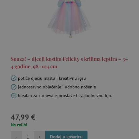
prikupljati
mjesec
informacije o
tome kako
_ga_V213KSJBP2
.agatinsvijet.hr
1
Ovaj kolačić
korisnici
godinu
Google
navigiraju i
1
Analytics
koriste
mjesec
koristi za
stranicu,
održavanje
pomažući u
stanja sesije.
FPID
.agatinsvijet.hr
prepoznavanju
go
preferencija i
poboljšanju
mj
pružanja
usluga.
Souza! – dječji kostim Felicity s krilima leptira – 3–
4 godine, 98–104 cm
potiče dječju maštu i kreativnu igru
tfpsi
.agatinsvijet.hr
mi
jednostavno oblačenje i udobno nošenje
idealan za karnevale, proslave i svakodnevnu igru
47,99 €
Na zalihi
-
+
Dodaj u košaricu