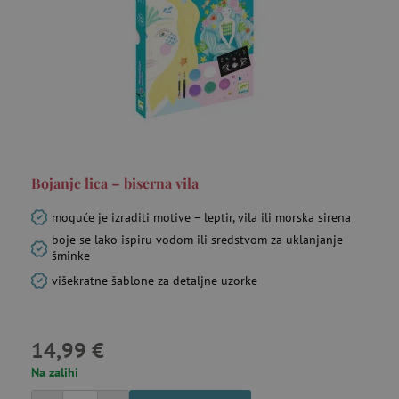
Bojanje lica – biserna vila
moguće je izraditi motive – leptir, vila ili morska sirena
boje se lako ispiru vodom ili sredstvom za uklanjanje
šminke
višekratne šablone za detaljne uzorke
14,99 €
Na zalihi