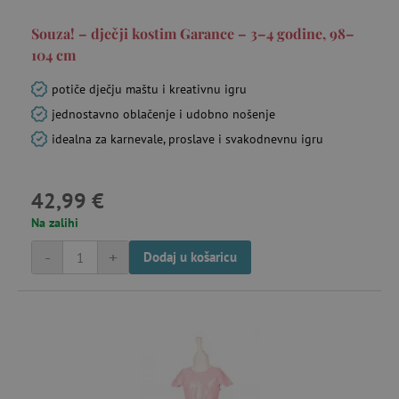
Corporation
.bat.bing.com
Souza! – dječji kostim Garance – 3–4 godine, 98–
104 cm
potiče dječju maštu i kreativnu igru
jednostavno oblačenje i udobno nošenje
ecvisits4-
www.agatinsvijet.hr
idealna za karnevale, proslave i svakodnevnu igru
f67e22c6c3dacfc9b77b6b40399abc16
mje
4 
42,99 €
ecsession4-
www.agatinsvijet.hr
23 
f67e22c6c3dacfc9b77b6b40399abc16
Na zalihi
mi
-
+
Dodaj u košaricu
FPAU
.agatinsvijet.hr
mje