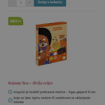
-
+
Dodaj u košaricu
DJECO
Bojanje lica – divlja zvijer
moguće je izraditi prekrasne motive – tigar, gepard ili lav
boje se lako ispiru vodom ili sredstvom za uklanjanje
šminke