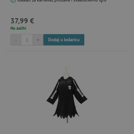
idealan za karneval, proslave i svakodnevnu igru
37,99 €
Na zalihi
-
+
Dodaj u košaricu