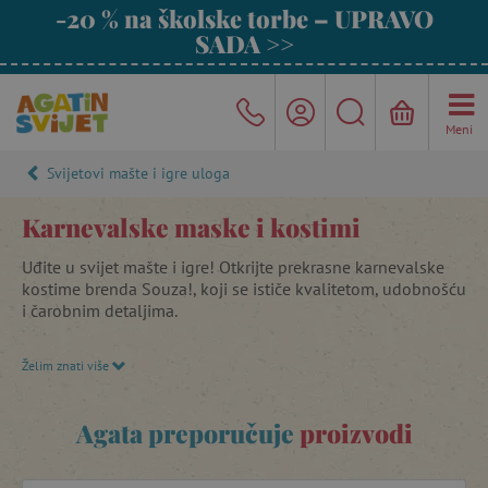
-20 % na školske torbe – UPRAVO
SADA >>
Meni
Svijetovi mašte i igre uloga
Karnevalske maske i kostimi
Uđite u svijet mašte i igre! Otkrijte prekrasne karnevalske
kostime brenda Souza!, koji se ističe kvalitetom, udobnošću
i čarobnim detaljima.
Želim znati više
Tu su i boje za lice koje svakom kostimu daju poseban sjaj,
stilski dodaci te papirnate maske za bojanje koje će zabaviti
djecu i potaknuti njihovu kreativnost.
Agata preporučuje
proizvodi
Idealno za karnevale, proslave i kostimiranje kod kuće –