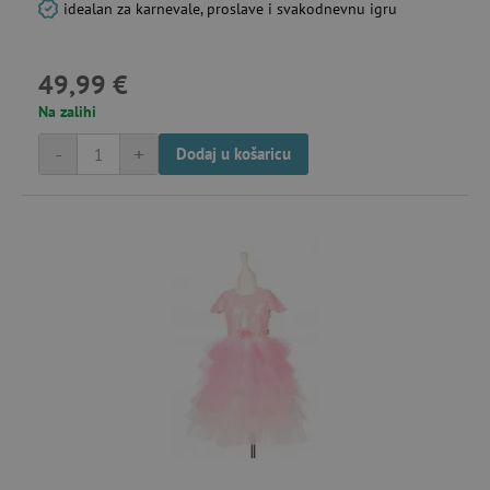
idealan za karnevale, proslave i svakodnevnu igru
49,99 €
Na zalihi
IDE
Google LLC
go
.doubleclick.net
-
+
Dodaj u košaricu
cto_bundle
.agatinsvijet.hr
go
mj
_uetsid
23 
Microsoft
Corporation
mi
.agatinsvijet.hr
MR
7 
Microsoft