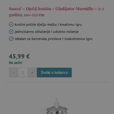
Souza! – Dječji kostim – Gladijator Murmillo – 5–7
godina, 110–122 cm
kostim potiče dječju maštu i kreativnu igru
jednostavno oblačenje i udobno nošenje
idealan za karnevale, proslave i svakodnevnu igru
45,99 €
Na zalihi
-
+
Dodaj u košaricu