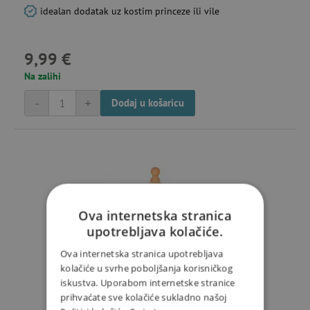
idealan dodatak uz kostim princeze ili vile
9,99 €
Na zalihi
-
+
Dodaj u košaricu
Ova internetska stranica
upotrebljava kolačiće.
Ova internetska stranica upotrebljava
kolačiće u svrhe poboljšanja korisničkog
iskustva. Uporabom internetske stranice
prihvaćate sve kolačiće sukladno našoj