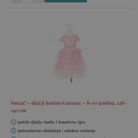
_gcl_au
Google LLC
mje
.agatinsvijet.hr
FPLC
.agatinsvijet.hr
20 
Souza! – dječji kostim Garance – 8–10 godina, 128–
140 cm
potiče dječju maštu i kreativnu igru
jednostavno oblačenje i udobno nošenje