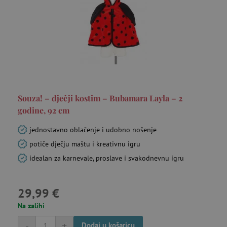
funkcionalnost internetske stranice, kao što su
npr. upis korisnika na stranici te uređivanje
računa. Internetsku stranicu ne možete
odgovarajuće upotrebljavati bez nužno
potrebnih kolačića.
Pružatelj usluga
/
Ime
Domena
CookieScriptConsent
CookieScript
www.agatinsvijet.hr
Souza! – dječji kostim – Bubamara Layla – 2
godine, 92 cm
jednostavno oblačenje i udobno nošenje
potiče dječju maštu i kreativnu igru
idealan za karnevale, proslave i svakodnevnu igru
29,99 €
featureFlagIdentifier
www.agatinsvijet.hr
Googleovu politiku privatnosti
Na zalihi
lastVisitedProduct
www.agatinsvijet.hr
-
+
Dodaj u košaricu