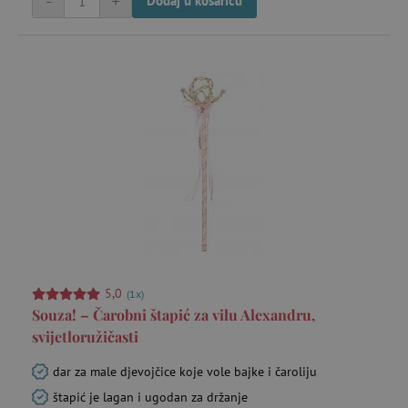
-
+
Dodaj u košaricu
5,0
(1x)
Souza! – Čarobni štapić za vilu Alexandru,
svijetloružičasti
dar za male djevojčice koje vole bajke i čaroliju
štapić je lagan i ugodan za držanje