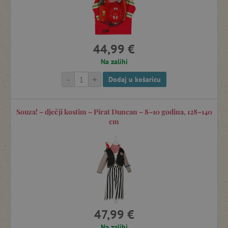
44,99 €
Na zalihi
-
+
Dodaj u košaricu
Souza! – dječji kostim – Pirat Duncan – 8–10 godina, 128–140
cm
47,99 €
Na zalihi