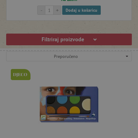
-
+
Dodaj u košaricu
Filtriraj proizvode
Preporučeno
DJECO