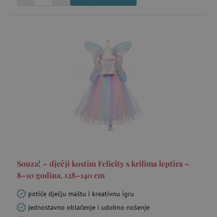
receive-cookie-deprecation
.criteo.com
go
_pin_unauth
Pinterest Inc.
go
.agatinsvijet.hr
Souza! – dječji kostim Felicity s krilima leptira –
8–10 godina, 128–140 cm
test_cookie
Google LLC
mi
.doubleclick.net
potiče dječju maštu i kreativnu igru
jednostavno oblačenje i udobno nošenje