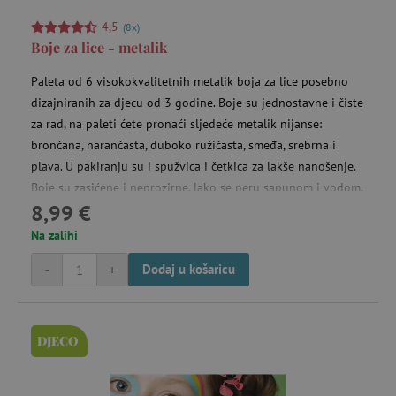
4,5
(8x)
Boje za lice - metalik
Paleta od 6 visokokvalitetnih metalik boja za lice posebno
dizajniranih za djecu od 3 godine. Boje su jednostavne i čiste
za rad, na paleti ćete pronaći sljedeće metalik nijanse:
brončana, narančasta, duboko ružičasta, smeđa, srebrna i
plava. U pakiranju su i spužvica i četkica za lakše nanošenje.
Boje su zasićene i neprozirne, lako se peru sapunom i vodom.
8,99 €
Na zalihi
-
+
Dodaj u košaricu
DJECO