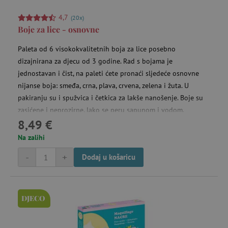
4,7
(20x)
Boje za lice - osnovne
Paleta od 6 visokokvalitetnih boja za lice posebno
dizajnirana za djecu od 3 godine. Rad s bojama je
jednostavan i čist, na paleti ćete pronaći sljedeće osnovne
nijanse boja: smeđa, crna, plava, crvena, zelena i žuta. U
pakiranju su i spužvica i četkica za lakše nanošenje. Boje su
zasićene i neprozirne, lako se peru sapunom i vodom.
8,49 €
Na zalihi
-
+
Dodaj u košaricu
DJECO