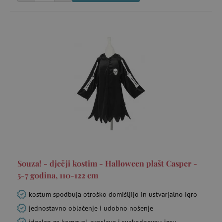
Souza! - dječji kostim - Halloween plašt Casper -
5-7 godina, 110-122 cm
kostum spodbuja otroško domišljijo in ustvarjalno igro
jednostavno oblačenje i udobno nošenje