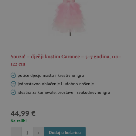
ar_debug
cm.teads.tv
Se
Souza! – dječji kostim Garance – 5–7 godina, 110–
122 cm
potiče dječju maštu i kreativnu igru
jednostavno oblačenje i udobno nošenje
idealna za karnevale, proslave i svakodnevnu igru
MUID
Microsoft
go
Corporation
.bing.com
44,99 €
Na zalihi
-
+
Dodaj u košaricu