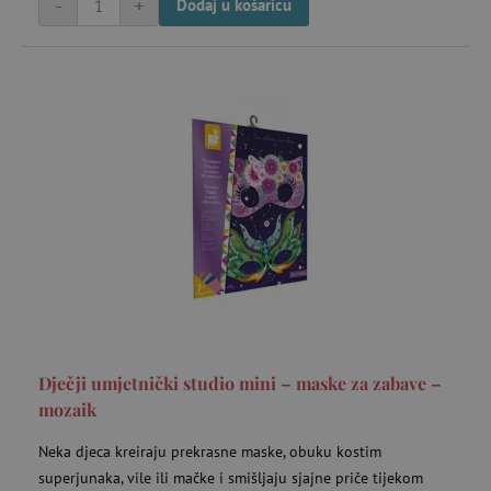
-
+
Dodaj u košaricu
Dječji umjetnički studio mini – maske za zabave –
mozaik
Neka djeca kreiraju prekrasne maske, obuku kostim
superjunaka, vile ili mačke i smišljaju sjajne priče tijekom