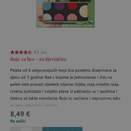
4,5
(4x)
Boje za lice - za djevojčice
Paleta od 6 odgovarajućih boja lica posebno dizajnirana za
djecu od 3 godine. Rad s bojama je jednostavan i čist, na
paleti ćete pronaći sljedeće nijanse: bijela, roza, svijetlo roza,
crvena, ljubičasta i svijetlo plava. U pakiranju su i spužvica i
četkica za lakše nanošenje. Boje su zasićene i neprozirne, lako
se peru sapunom i vodom.
8,49 €
Na zalihi