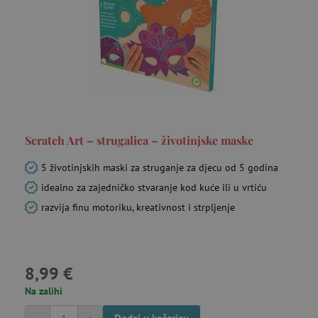
Scratch Art – strugalica – životinjske maske
5 životinjskih maski za struganje za djecu od 5 godina
idealno za zajedničko stvaranje kod kuće ili u vrtiću
razvija finu motoriku, kreativnost i strpljenje
8,99 €
Na zalihi