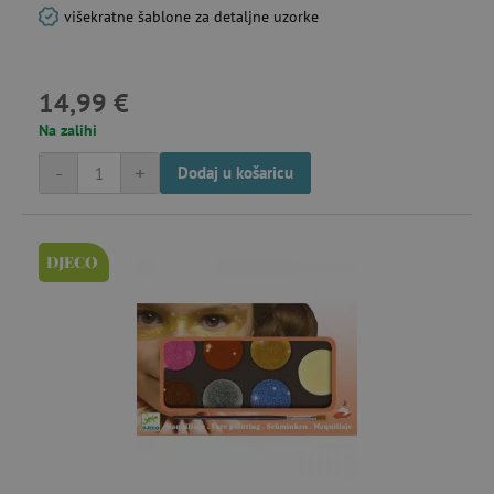
višekratne šablone za detaljne uzorke
14,99 €
Na zalihi
-
+
Dodaj u košaricu
DJECO