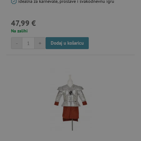
idealna za karnevale, proslave i svakodnevnu igru
47,99 €
Na zalihi
-
+
Dodaj u košaricu
uid
.criteo.com
go
cto_bundle
.criteo.com
go