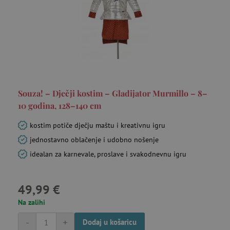
Souza! – Dječji kostim – Gladijator Murmillo – 8–
10 godina, 128–140 cm
kostim potiče dječju maštu i kreativnu igru
jednostavno oblačenje i udobno nošenje
idealan za karnevale, proslave i svakodnevnu igru
49,99 €
Na zalihi
-
+
Dodaj u košaricu