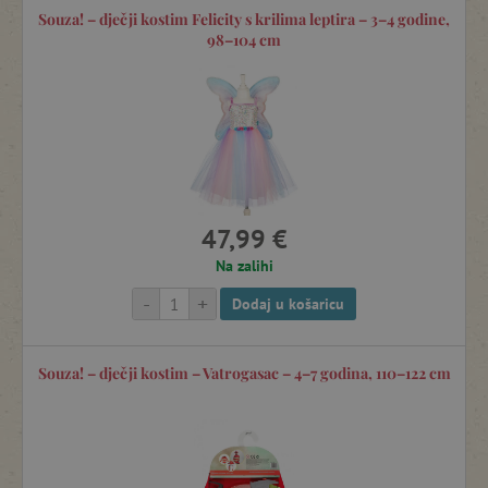
ukratko, svugdje gdje vlada dječja mašta.
Souza! – dječji kostim Felicity s krilima leptira – 3–4 godine,
98–104 cm
47,99 €
Na zalihi
-
+
Dodaj u košaricu
Souza! – dječji kostim – Vatrogasac – 4–7 godina, 110–122 cm