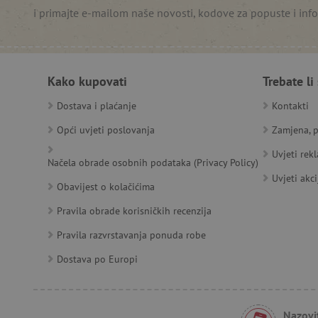
i primajte e-mailom naše novosti, kodove za popuste i inf
__cf_bm
__cf_bm
Kako kupovati
Trebate li
Dostava i plaćanje
Kontakti
Opći uvjeti poslovanja
Zamjena, p
Ime
Pružatelj
Pružat
Uvjeti rek
Ime
usluga
/
Is
Načela obrade osobnih podataka (Privacy Policy)
Ime
_ga
Googl
Domena
.agatin
Uvjeti akci
Obavijest o kolačićima
smc_dyn_item
MSPTC
Microsoft
_sp_ses.e0c4
www.ag
go
.bing.com
smc_dyn_item_code
Pravila obrade korisničkih recenzija
_sp_id.e0c4
www.ag
smc_viewed_items
Pravila razvrstavanja ponuda robe
_ga_V213KSJBP2
.agatin
_uetvid
Dostava po Europi
FPID
Nazovit