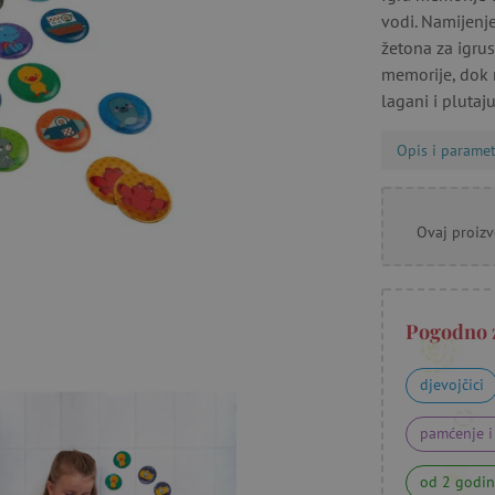
vodi. Namijenje
žetona za igru​
memorije, dok m
lagani i plutaj
Opis i paramet
Ovaj proizv
Pogodno 
djevojčici
pamćenje i
od 2 godi