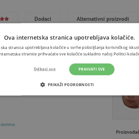
Dodaci
Alternativni proizvodi
Ova internetska stranica upotrebljava kolačiće.
ska stranica upotrebljava kolačiće u svrhe poboljšanja korisničkog iskus
ernetske stranice prihvaćate sve kolačiće sukladno našoj Politici kolači
suhom i u vodi. Namijenjeno djeci
Trebate 
​sa slikama. Starija djeca mogu
Odbaci sve
PRIHVATI SVE
parove istih slika. Žetoni su
PRIKAŽI PODROBNOSTI
bavi i u kadi. Žetoni se također
OTREBNI KOLAČIĆI
IZVEDBA
CILJANOST
FUN
, domino
Nužno potrebni kolačići
Izvedba
Ciljanost
Funkcionalnost
Proizvođa
gućavaju osnovnu funkcionalnost internetske stranice, kao što su npr. upis korisnika n