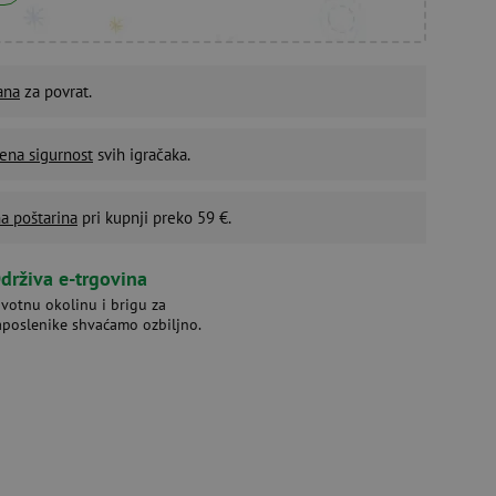
ana
za povrat.
ena sigurnost
svih igračaka.
a poštarina
pri kupnji preko 59 €.
drživa e-trgovina
ivotnu okolinu i brigu za
aposlenike shvaćamo ozbiljno.