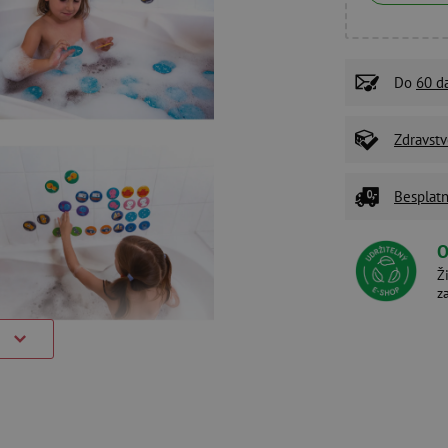
Do
60 d
Zdravstv
Besplatn
O
Ž
z
)