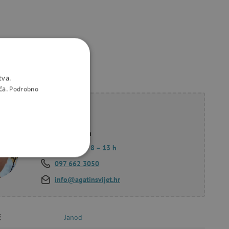
tva.
ća.
Podrobno
li savjet?
Korana Hollan
Pon. – Pet.: 8 – 13 h
KCIONALNOST
097 662 3050
info@agatinsvijet.hr
č
Janod
a stranici te uređivanje