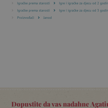
Igračke prema starosti
Igre i igračke za djecu od 2 godi
računa. Internetsku stranic
Igračke prema starosti
Igre i igračke za djecu od 3 godi
Ime
Proizvođači
Janod
CookieScriptConsent
featureFlagIdentifier
lastVisitedProduct
Googleovu politiku
_lb_ccc
featureFlagCheckoutExpe
product_filter_remember
PHPSESSID
Dopustite da vas nadahne Agatin
_lb