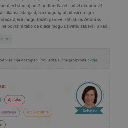
no djeci starijoj od 2 godine. Paket sadrži ukupno 24
sa slikama. Starija djeca mogu igrati klasičnu igru
lađa djeca mogu tražiti parove istih slika. Žetoni su
u na površini tako da djeca mogu uživati​u zabavi i u kadi.
ri
od više nije dostupan. Provjerite slične proizvode
ovdje
.
za:
dječaku
Kristýna
 opažanje
od 3 godine
ne