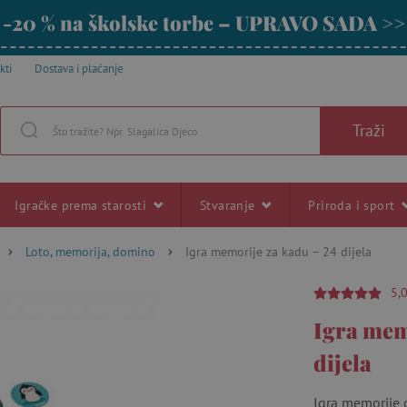
-20 % na školske torbe – UPRAVO SADA >>
kti
Dostava i plaćanje
Traži
Igračke prema starosti
Stvaranje
Priroda i sport
Loto, memorija, domino
Igra memorije za kadu – 24 dijela
5,
Igra mem
dijela
Igra memorije 