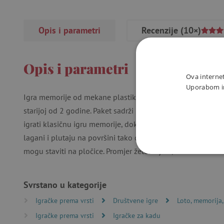
Opis i parametri
Recenzije
(10×)
Opis i parametri
Ova internet
Uporabom int
Igra memorije od mekane plastike prikladna je za igru na 
starijoj od 2 godine. Paket sadrži ukupno 24 žetona za igru
igrati klasičnu igru memorije, dok mlađa djeca mogu tražiti 
lagani i plutaju na površini tako da djeca mogu uživati​u za
mogu staviti na pločice. Promjer žetona je 6,5 cm.
NUŽNO P
Svrstano u kategorije
Igračke prema vrsti
Društvene igre
Loto, memorija
Igračke prema vrsti
Igračke za kadu
Nužno potrebni kolačići omo