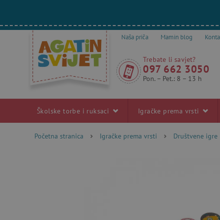
Naša priča
Mamin blog
Konta
Trebate li savjet?
097 662 3050
Pon. – Pet.: 8 – 13 h
Školske torbe i ruksaci
Igračke prema vrsti
Početna stranica
Igračke prema vrsti
Društvene igre