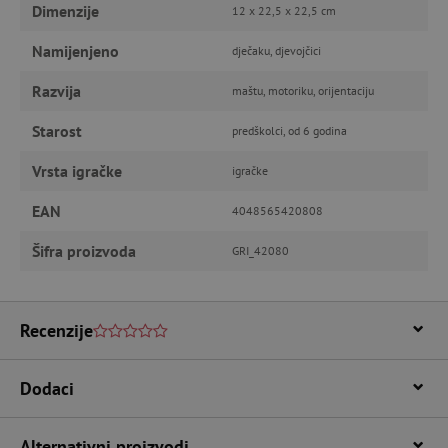
funkcionalnost internetske stranice, kao što su
Dimenzije
12 x 22,5 x 22,5 cm
npr. upis korisnika na stranici te uređivanje
računa. Internetsku stranicu ne možete
Namijenjeno
dječaku, djevojčici
odgovarajuće upotrebljavati bez nužno
potrebnih kolačića.
Razvija
maštu, motoriku, orijentaciju
Pružatelj usluga
/
Ime
Domena
Starost
predškolci, od 6 godina
CookieScriptConsent
CookieScript
www.agatinsvijet.hr
Vrsta igračke
igračke
EAN
4048565420808
Šifra proizvoda
GRI_42080
Recenzije
featureFlagIdentifier
www.agatinsvijet.hr
Dodaci
Googleovu politiku privatnosti
lastVisitedProduct
www.agatinsvijet.hr
Alternativni proizvodi