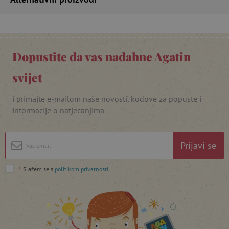
_lb_ccc
.agatinsvijet.hr
Dopustite da vas nadahne Agatin
svijet
i primajte e-mailom naše novosti, kodove za popuste i
informacije o natjecanjima
Prijavi se
featureFlagCheckoutExperimentVariant
www.agatinsvijet.hr
*
Slažem se s
politikom privatnosti
.
product_filter_remember
www.agatinsvijet.hr
PHPSESSID
PHP.net
www.agatinsvijet.hr