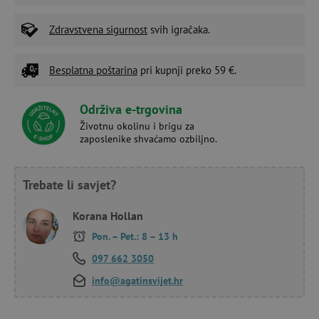
Zdravstvena sigurnost
svih igračaka.
Besplatna poštarina
pri kupnji preko 59 €.
Održiva e-trgovina
Životnu okolinu i brigu za
zaposlenike shvaćamo ozbiljno.
Trebate li savjet?
Korana Hollan
Pon. – Pet.: 8 – 13 h
097 662 3050
info@agatinsvijet.hr