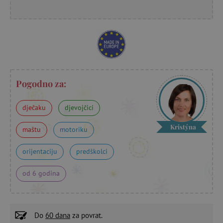
Pogodno za:
dječaku
djevojčici
Kristýna
maštu
motoriku
orijentaciju
predškolci
od 6 godina
Do
60 dana
za povrat.