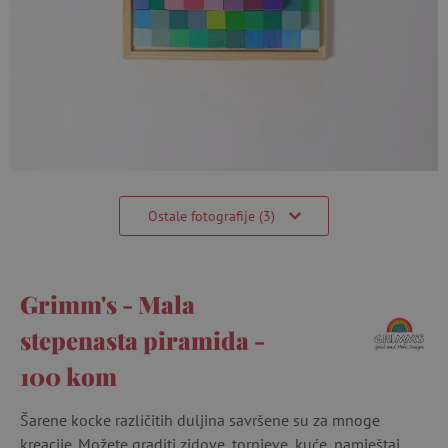
Ostale fotografije (3)
Grimm's - Mala
stepenasta piramida -
100 kom
Šarene kocke različitih duljina savršene su za mnoge
kreacije. Možete graditi zidove, tornjeve, kuće, namještaj,