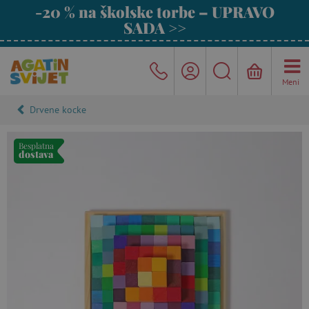
-20 % na školske torbe – UPRAVO
SADA >>
Meni
Drvene kocke
Besplatna
dostava