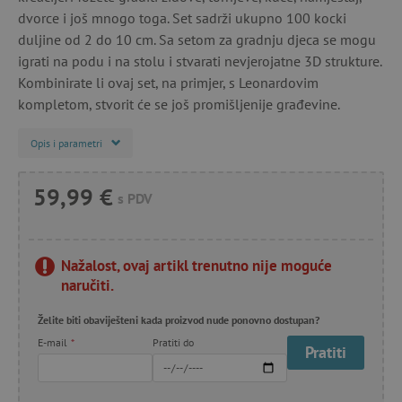
dvorce i još mnogo toga. Set sadrži ukupno 100 kocki
duljine od 2 do 10 cm. Sa setom za gradnju djeca se mogu
igrati na podu i na stolu i stvarati nevjerojatne 3D strukture.
Kombinirate li ovaj set, na primjer, s Leonardovim
kompletom, stvorit će se još promišljenije građevine.
Opis i parametri
59,99 €
s PDV
Nažalost, ovaj artikl trenutno nije moguće
naručiti.
Želite biti obaviješteni kada proizvod nude ponovno dostupan?
E-mail
*
Pratiti do
Pratiti