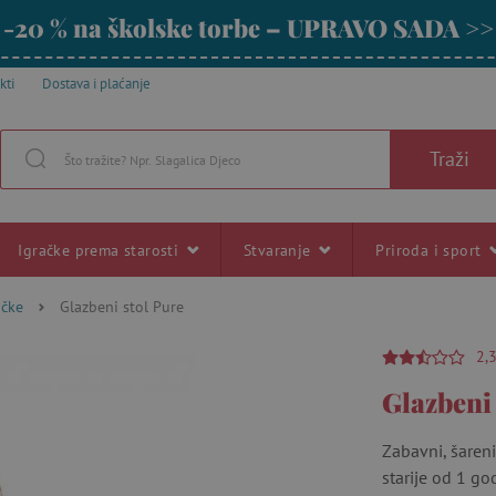
-20 % na školske torbe – UPRAVO SADA >>
kti
Dostava i plaćanje
Traži
Igračke prema starosti
Stvaranje
Priroda i sport
ačke
Glazbeni stol Pure
2,
Glazbeni 
Zabavni, šaren
starije od 1 go