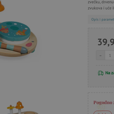
zvečku, drvenu
zvukova i uče i
Opis i paramet
39,
-
Na z
Pogodno 