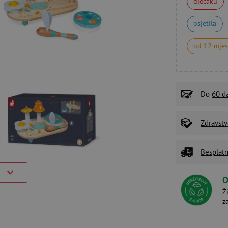
dječaku
osjetila
od 12 mjes
Do
60 d
Zdravstv
Besplatn
)
O
Ž
z