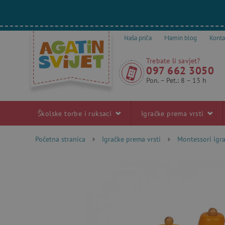
Naša priča
Mamin blog
Konta
Trebate li savjet?
097 662 3050
Pon. – Pet.: 8 – 13 h
Školske torbe i ruksaci
Igračke prema vrsti
Početna stranica
Igračke prema vrsti
Montessori igr