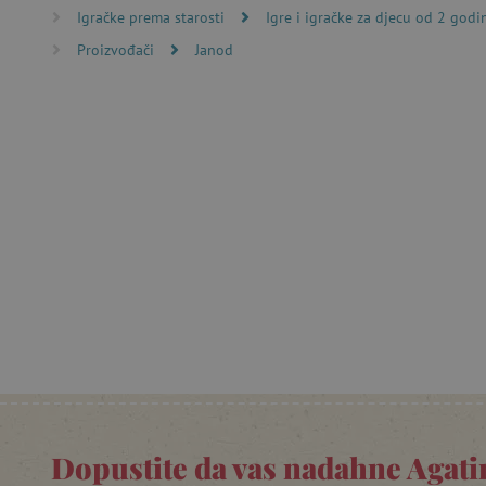
Igračke prema starosti
Igre i igračke za djecu od 2 godi
računa. Internetsku stranic
Proizvođači
Janod
Ime
CookieScriptConsent
featureFlagIdentifier
lastVisitedProduct
Googleovu politiku
_lb_ccc
featureFlagCheckoutExpe
product_filter_remember
PHPSESSID
Dopustite da vas nadahne Agatin
_lb