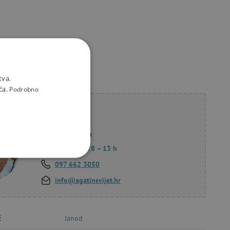
tva.
ća.
Podrobno
li savjet?
Korana Hollan
Pon. – Pet.: 8 – 13 h
KCIONALNOST
097 662 3050
info@agatinsvijet.hr
č
Janod
a stranici te uređivanje