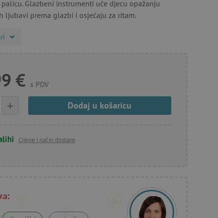
 palicu. Glazbeni instrumenti uče djecu opažanju
h ljubavi prema glazbi i osjećaju za ritam.
ri
99 €
s PDV
+
Dodaj u košaricu
alihi
Cijene i način dostave
za: