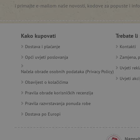
i primajte e-mailom naše novosti, kodove za popuste i inf
__cf_bm
__cf_bm
Kako kupovati
Trebate li
Dostava i plaćanje
Kontakti
Opći uvjeti poslovanja
Zamjena, p
Ime
Pružatelj
Pružat
Uvjeti rek
Ime
usluga
/
Is
Načela obrade osobnih podataka (Privacy Policy)
Ime
_ga
Googl
Domena
.agatin
Uvjeti akci
Obavijest o kolačićima
smc_dyn_item
MSPTC
Microsoft
_sp_ses.e0c4
www.ag
go
.bing.com
smc_dyn_item_code
Pravila obrade korisničkih recenzija
_sp_id.e0c4
www.ag
smc_viewed_items
Pravila razvrstavanja ponuda robe
_ga_V213KSJBP2
.agatin
_uetvid
Dostava po Europi
FPID
Nazovit