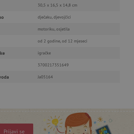
30,5 x 16,5 x 14,8 cm
no
dječaku, djevojčici
ić za pamćenje preferencija
motoriku, osjetila
ner kolačića Cookie-
funkcioniranje.
od 2 godine, od 12 mjeseci
čke
igračke
3700217351649
zvoda
Ja05164
anje pristanka korisnika na
i za osiguranje usklađenosti
je pristanka za određene
isti za održavanje
Prijavi se
omogućuje pretraživanje na