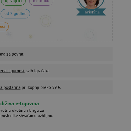
djevojčici
motoriku
Kristýna
od 2 godine
eci
ana
za povrat.
ena sigurnost
svih igračaka.
a poštarina
pri kupnji preko 59 €.
drživa e-trgovina
ivotnu okolinu i brigu za
aposlenike shvaćamo ozbiljno.