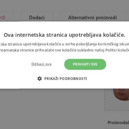
Dodaci
Alternativni proizvodi
Ova internetska stranica upotrebljava kolačiće.
ska stranica upotrebljava kolačiće u svrhe poboljšanja korisničkog iskus
ernetske stranice prihvaćate sve kolačiće sukladno našoj Politici kolači
zbenike starije od 1 godine.
Trebate 
enu palicu. Glazbeni instrumenti
Odbaci sve
PRIHVATI SVE
osjećaju za ritam. Dimenzije
PRIKAŽI PODROBNOSTI
OTREBNI KOLAČIĆI
IZVEDBA
CILJANOST
FUN
Nužno potrebni kolačići
Izvedba
Ciljanost
Funkcionalnost
Proizvođa
gućavaju osnovnu funkcionalnost internetske stranice, kao što su npr. upis korisnika n