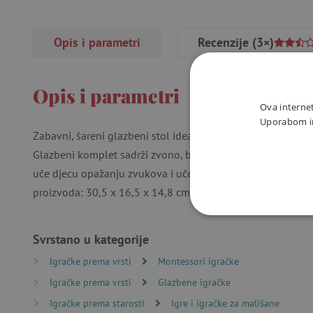
Opis i parametri
Recenzije
(3×)
Opis i parametri
Ova internet
Uporabom int
Zabavni, šareni glazbeni stol idealan je poklon za male gla
Glazbeni komplet sadrži zvono, bubanj, činele, zvečku, drv
uče djecu opažanju zvukova i uče ih ljubavi prema glazbi i 
proizvoda: 30,5 x 16,5 x 14,8 cm. Od kvalitetnog drva.
NUŽNO P
Svrstano u kategorije
Igračke prema vrsti
Montessori igračke
Igračke prema vrsti
Glazbene igračke
Igračke prema starosti
Igre i igračke za mališane
Nužno potrebni kolačići omo