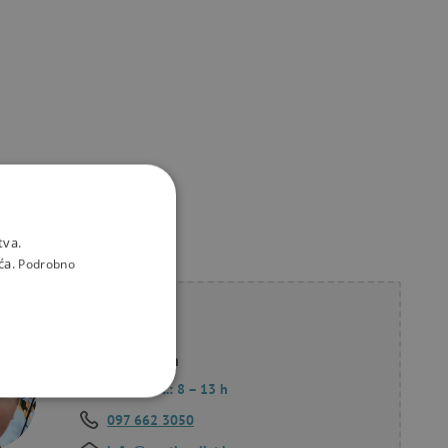
tva.
ća.
Podrobno
li savjet?
Korana Hollan
Pon. – Pet.: 8 – 13 h
KCIONALNOST
097 662 3050