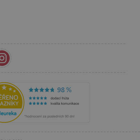
s korisnikom koji je već
anja i preferencija
anije iskustvo.
rakcija i angažmana
oljšalo korisničko
 vlasniku web stranice da
rihvaća i da osigura
im web standardima i
a i prepoznaje korisnika.
 je u vlasništvu Googlea)
ik posjetitelja web stranice
ži za prikazivanje
eg oglašavanja.