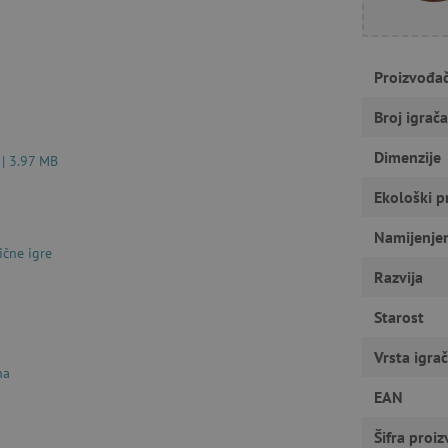
Nužno potrebni kolačići
Izvedba
Ciljanost
Funkcionalnost
Proizvođa
gućavaju osnovnu funkcionalnost internetske stranice, kao što su npr. upis korisnika n
u ne možete odgovarajuće upotrebljavati bez nužno potrebnih kolačića.
Broj igrača
Pružatelj usluga
/
Istek
Opis
Domena
Dimenzije
 | 3.97 MB
1
Cookie-Script.com koristi ovaj kolač
CookieScript
godinu
pristanka kolačića posjetitelja. Ban
Ekološki p
www.agatinsvijet.hr
Script.com potreban je za ispravno 
Namijenje
www.agatinsvijet.hr
4
mjeseca
ične igre
Razvija
www.agatinsvijet.hr
1
godinu
1
Starost
mjesec
 privatnosti
.agatinsvijet.hr
1
Ovaj kolačić se koristi za pohranjiv
Vrsta igra
godinu
korištenje kolačića na web stranici 
na
sa zakonskim zahtjevima za dobivan
kategorije kolačića.
EAN
rimentVariant
www.agatinsvijet.hr
4
Šifra proi
mjeseca