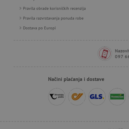
Pravila obrade korisničkih recenzija
FPID
Pravila razvrstavanja ponuda robe
Dostava po Europi
tfpsi
Nazovit
receive-cookie-deprecatio
097 6
_pin_unauth
Načini plaćanja i dostave
test_cookie
IDE
cto_bundle