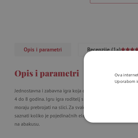
Opis i parametri
Recenzije
(1×)
Opis i parametri
Ova internet
Uporabom int
Jednostavna i zabavna igra koja djecu uči razumjeti osnov
4 do 8 godina. Igru igra roditelj s djetetom. Na vrhu svake
moraju prebrojati na slici. Za svaki element na abakusu je j
saznati koliko je pojedinačnih elemenata na slici i zabiljež
na abakusu.
NUŽNO P