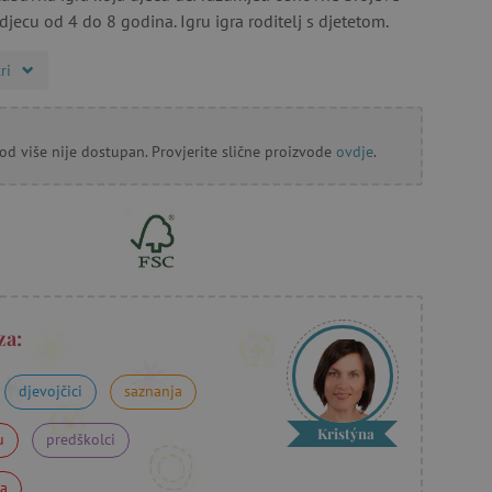
djecu od 4 do 8 godina. Igru igra roditelj s djetetom.
ri
od više nije dostupan. Provjerite slične proizvode
ovdje
.
za:
djevojčici
saznanja
Kristýna
u
predškolci
na