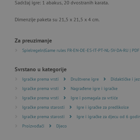
Sadržaj igre: 1 abakus, 20 dvostranih karata.
Dimenzije paketa su 21,5 x 21,5 x 4 cm.
Nužno potrebni kolačići omo
računa. Internetsku stranic
Za preuzimanje
Ime
Spielregeln|Game rules FR-EN-DE-ES-IT-PT-NL-SV-DA-RU | PDF
CookieScriptConsent
Svrstano u kategorije
featureFlagIdentifier
Igračke prema vrsti
Društvene igre
Didaktičke i jez
lastVisitedProduct
Igračke prema vrsti
Nagrađene igre i igračke
Igračke prema vrsti
Igre i pomagala za vrtiće
Googleovu politiku
Igračke prema starosti
Igre i igračke za predškolce
_lb_ccc
Igračke prema starosti
Igre i igračke za djecu od 6 godi
Proizvođači
Djeco
featureFlagCheckoutExpe