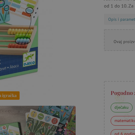
od 1 do 10. Za 
Opis i paramet
Ovaj proizv
Pogodno 
a igračka
dječaku
matematik
od 6 godi