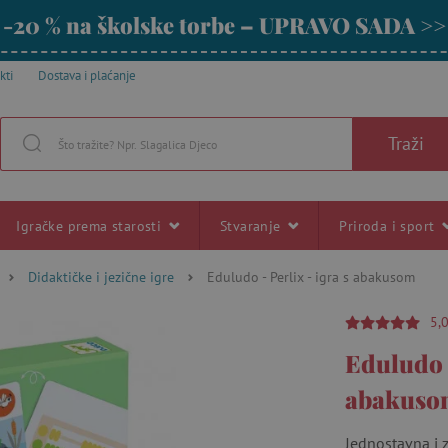
-20 % na školske torbe – UPRAVO SADA >>
kti
Dostava i plaćanje
Traži
Igračke prema starosti
Stvaranje
Priroda i sport
Didaktičke i jezične igre
Eduludo - Perlix - igra s abakusom
5,
Eduludo -
abakuso
Jednostavna i 