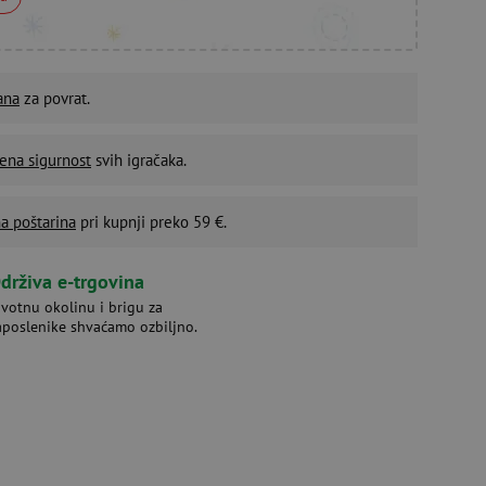
ana
za povrat.
ena sigurnost
svih igračaka.
a poštarina
pri kupnji preko 59 €.
drživa e-trgovina
ivotnu okolinu i brigu za
aposlenike shvaćamo ozbiljno.