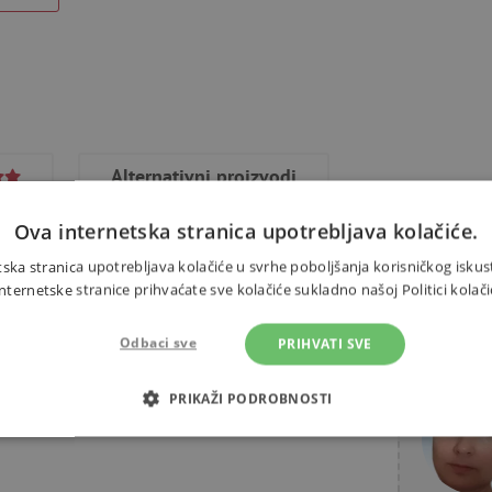
Alternativni proizvodi
Ova internetska stranica upotrebljava kolačiće.
ska stranica upotrebljava kolačiće u svrhe poboljšanja korisničkog iskus
ernetske stranice prihvaćate sve kolačiće sukladno našoj Politici kolači
ne brojeve od 1 do 10. Za djecu od
Odbaci sve
PRIHVATI SVE
Trebate 
 karte su 4 elementa koja se
edan red obojenih kuglica. Cilj je
PRIKAŽI PODROBNOSTI
iti njihov broj u odgovarajuće crte
OTREBNI KOLAČIĆI
IZVEDBA
CILJANOST
FUN