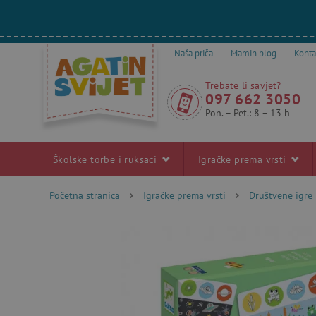
Naša priča
Mamin blog
Konta
Trebate li savjet?
097 662 3050
Pon. – Pet.: 8 – 13 h
Školske torbe i ruksaci
Igračke prema vrsti
Početna stranica
Igračke prema vrsti
Društvene igre