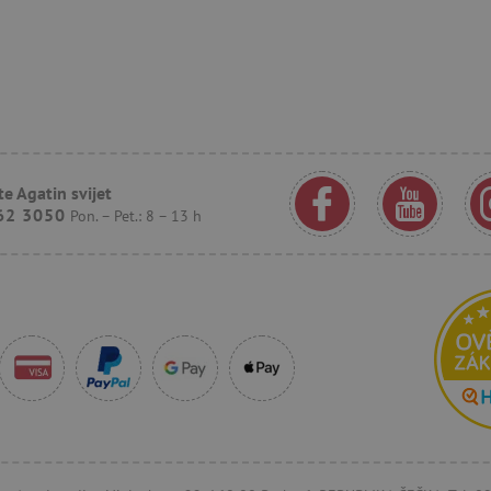
godinu
praćenje. Omogućuje nam komunikaciju 
Corporation
posjetio našu web stranicu.
.agatinsvijet.hr
.agatinsvijet.hr
1
Ovaj se kolačić koristi za praćenje ponaš
godinu
korisnika kako bi se pružilo personalizir
1
mjesec
.agatinsvijet.hr
30
Ovaj se kolačić koristi za praćenje inte
minuta
korisnika na web stranici kako bi se pob
iskustvo i izmjerila izvedba.
e Agatin svijet
n
.criteo.com
1
Ovaj se kolačić koristi za signaliziranje
62 3050
godinu
smanji vrijednost kolačića koje sustav p
Pon. – Pet.: 8 – 13 h
usklađenost i prilagodljivost s razvojn
zakonima o privatnosti.
1
Registrira jedinstveni ID koji identificir
Pinterest Inc.
godinu
Koristi se za ciljano oglašavanje.
.agatinsvijet.hr
15
Ovaj kolačić postavlja DoubleClick (koji
Google LLC
minuta
kako bi se utvrdilo podržava li pregledn
.doubleclick.net
kolačiće.
1
Kolačić Google oglašivačkog sustava. Slu
Google LLC
godinu
odgovarajućeg oglašavanja.
.doubleclick.net
.agatinsvijet.hr
1
Kolačić koji služi za prikaz odgovarajuć
godinu
1
mjesec