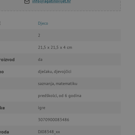
info@agatinsvijet.hr
č
Djeco
a stranici te uređivanje
2
21,5 x 21,5 x 4 cm
ić za pamćenje preferencija
ner kolačića Cookie-
roizvod
da
funkcioniranje.
no
dječaku, djevojčici
saznanja, matematiku
predškolci, od 6 godina
anje pristanka korisnika na
čke
igre
i za osiguranje usklađenosti
je pristanka za određene
3070900083486
zvoda
DJ08348_xx