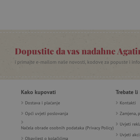
product_filter_remember
PHPSESSID
_lb
__cf_bm
Dopustite da vas nadahne Agatin
__cf_bm
i primajte e-mailom naše novosti, kodove za popuste i inf
Kako kupovati
Trebate li
Ime
Pružatelj
Pružat
Ime
usluga
/
Is
Ime
_ga
Googl
Domena
Dostava i plaćanje
Kontakti
.agatin
smc_dyn_item
MSPTC
Microsoft
Opći uvjeti poslovanja
Zamjena, p
_sp_ses.e0c4
www.ag
go
.bing.com
smc_dyn_item_code
Uvjeti rek
_sp_id.e0c4
www.ag
Načela obrade osobnih podataka (Privacy Policy)
smc_viewed_items
_ga_V213KSJBP2
.agatin
Uvjeti akci
Obavijest o kolačićima
_uetvid