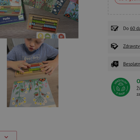
Do
60 d
Zdravstv
Besplatn
O
Ž
z
)