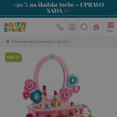
-20 % na školske torbe – UPRAVO
SADA >>
Meni
Višenamjenske drvene igre i igračke
DJECO