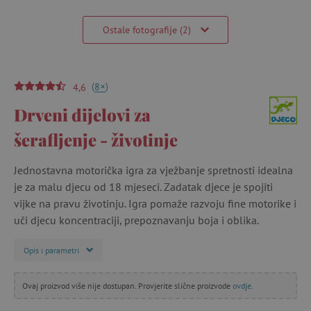
Ostale fotografije (2)
(
)
+
8
4,6
Drveni dijelovi za
šerafljenje - životinje
Jednostavna motorička igra za vježbanje spretnosti idealna
je za malu djecu od 18 mjeseci. Zadatak djece je spojiti
vijke na pravu životinju. Igra pomaže razvoju fine motorike i
uči djecu koncentraciji, prepoznavanju boja i oblika.
Opis i parametri
Ovaj proizvod više nije dostupan. Provjerite slične proizvode
ovdje
.