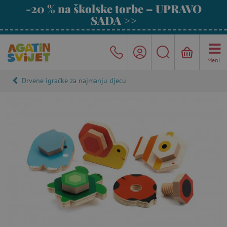
-20 % na školske torbe – UPRAVO
SADA >>
Meni
Drvene igračke za najmanju djecu