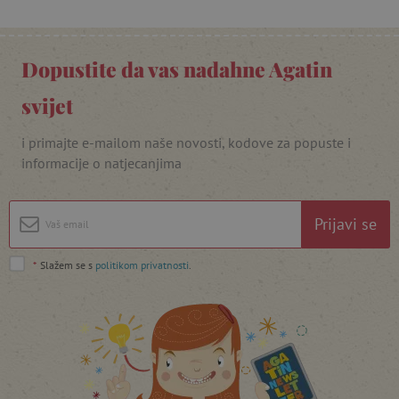
npr. upis korisnika na stranici te uređivanje
računa. Internetsku stranicu ne možete
odgovarajuće upotrebljavati bez nužno
potrebnih kolačića.
Dopustite da vas nadahne Agatin
Pružatelj usluga
/
Ime
Domena
svijet
CookieScriptConsent
CookieScript
www.agatinsvijet.hr
i primajte e-mailom naše novosti, kodove za popuste i
informacije o natjecanjima
Prijavi se
*
Slažem se s
politikom privatnosti
.
featureFlagIdentifier
www.agatinsvijet.hr
Googleovu politiku privatnosti
lastVisitedProduct
www.agatinsvijet.hr