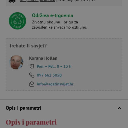
Održiva e-trgovina
Životnu okolinu i brigu za
zaposlenike shvaćamo ozbiljno.
Trebate li savjet?
Korana Hollan
Pon. – Pet.: 8 – 13 h
097 662 3050
info@agatinsvijet.hr
Opis i parametri
Opis i parametri