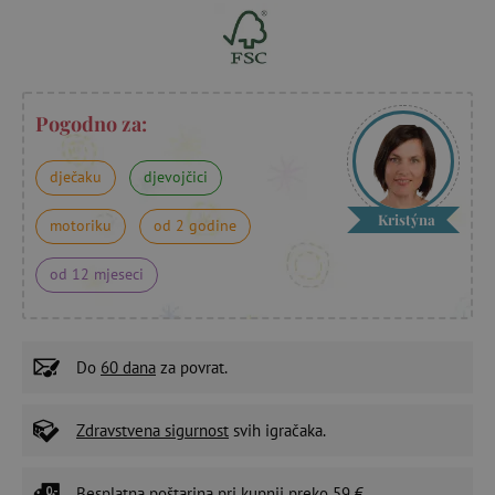
Pogodno za:
dječaku
djevojčici
Kristýna
motoriku
od 2 godine
od 12 mjeseci
Do
60 dana
za povrat.
Zdravstvena sigurnost
svih igračaka.
Besplatna poštarina
pri kupnji preko 59 €.