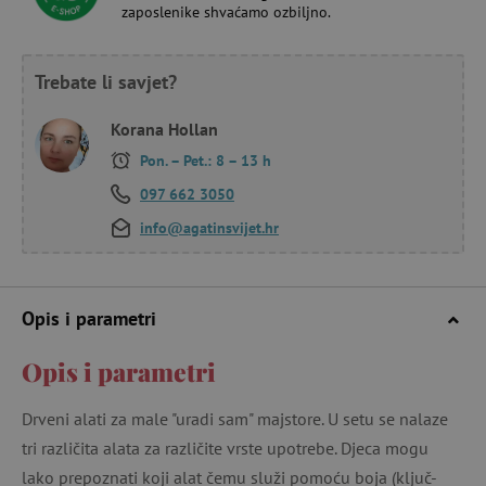
zaposlenike shvaćamo ozbiljno.
Trebate li savjet?
Korana Hollan
Pon. – Pet.: 8 – 13 h
097 662 3050
info@agatinsvijet.hr
Opis i parametri
Opis i parametri
Drveni alati za male "uradi sam" majstore. U setu se nalaze
tri različita alata za različite vrste upotrebe. Djeca mogu
lako prepoznati koji alat čemu služi pomoću boja (ključ-