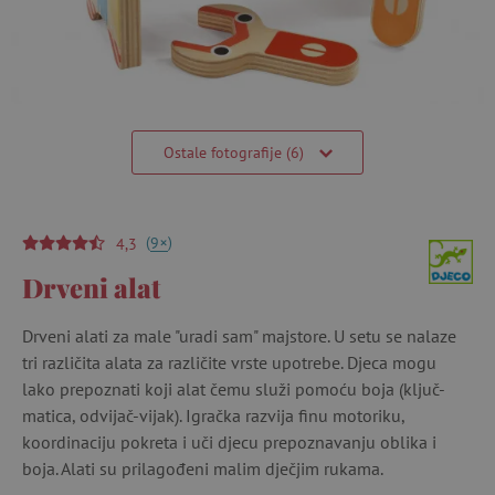
Ostale fotografije (6)
(
)
+
9
4,3
Drveni alat
Drveni alati za male "uradi sam" majstore. U setu se nalaze
tri različita alata za različite vrste upotrebe. Djeca mogu
lako prepoznati koji alat čemu služi pomoću boja (ključ-
matica, odvijač-vijak). Igračka razvija finu motoriku,
koordinaciju pokreta i uči djecu prepoznavanju oblika i
boja. Alati su prilagođeni malim dječjim rukama.