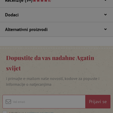
Recenzije
(9×)
Dodaci
Alternativni proizvodi
featureFlagIdentifier
www.agatinsvijet.hr
Dopustite da vas nadahne Agatin
Googleovu politiku privatnosti
lastVisitedProduct
www.agatinsvijet.hr
svijet
i primajte e-mailom naše novosti, kodove za popuste i
_lb_ccc
.agatinsvijet.hr
informacije o natjecanjima
Prijavi se