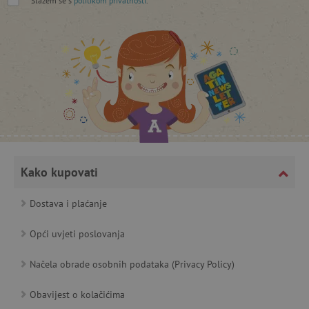
*
Slažem se s
politikom privatnosti
.
featureFlagCheckoutExperimentVariant
www.agatinsvijet.hr
product_filter_remember
www.agatinsvijet.hr
PHPSESSID
PHP.net
Kako kupovati
www.agatinsvijet.hr
Dostava i plaćanje
Opći uvjeti poslovanja
_lb
.agatinsvijet.hr
Načela obrade osobnih podataka (Privacy Policy)
Obavijest o kolačićima
__cf_bm