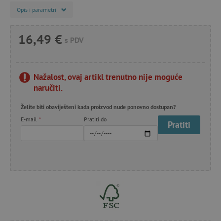
Opis i parametri
16,49 €
s PDV
Nažalost, ovaj artikl trenutno nije moguće
naručiti.
Želite biti obaviješteni kada proizvod nude ponovno dostupan?
E-mail
*
Pratiti do
Pratiti