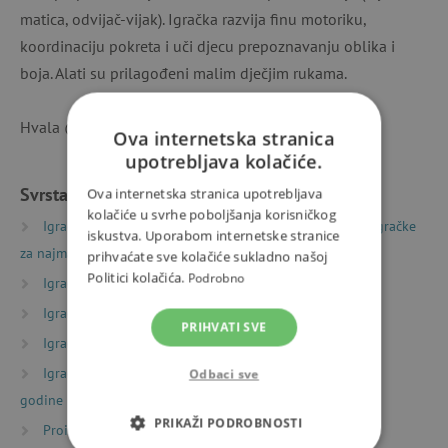
matica, odvijač-vijak). Igračka razvija finu motoriku,
koordinaciju pokreta i uči djecu prepoznavanju oblika i
boja. Alati su prilagođeni malim dječjim rukama.
Hvala @seebytereza na fotografijama.
Ova internetska stranica
upotrebljava kolačiće.
Svrstano u kategorije
Ova internetska stranica upotrebljava
kolačiće u svrhe poboljšanja korisničkog
Igračke prema vrsti
Drvene igračke
Drvene igračke
iskustva. Uporabom internetske stranice
za najmanju djecu
prihvaćate sve kolačiće sukladno našoj
Politici kolačića.
Podrobno
Igračke prema vrsti
Montessori igračke
Igračke prema vrsti
Motoričke igračke
PRIHVATI SVE
Igračke prema starosti
Igre i igračke za mališane
Igračke prema starosti
Igre i igračke za djecu od 2
Odbaci sve
godine
PRIKAŽI PODROBNOSTI
Proizvođači
Djeco