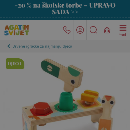
-20 % na školske torbe – UPRAVO
SADA >>
Meni
Drvene igračke za najmanju djecu
DJECO