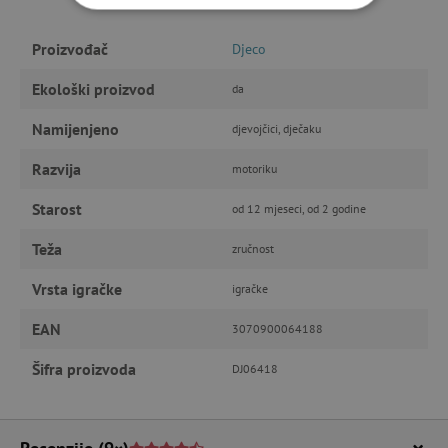
NUŽNO POTREBNI KOLAČIĆI
Proizvođač
Djeco
IZVEDBA
CILJANOST
Ekološki proizvod
da
FUNKCIONALNOST
Namijenjeno
djevojčici, dječaku
Razvija
motoriku
Nužno potrebni kolačići
Izvedba
Starost
od 12 mjeseci, od 2 godine
Ciljanost
Funkcionalnost
Teža
zručnost
Nužno potrebni kolačići omogućavaju osnovnu
funkcionalnost internetske stranice, kao što su
Vrsta igračke
igračke
npr. upis korisnika na stranici te uređivanje
računa. Internetsku stranicu ne možete
EAN
3070900064188
odgovarajuće upotrebljavati bez nužno
potrebnih kolačića.
Šifra proizvoda
DJ06418
Pružatelj usluga
/
Ime
Domena
CookieScriptConsent
CookieScript
www.agatinsvijet.hr