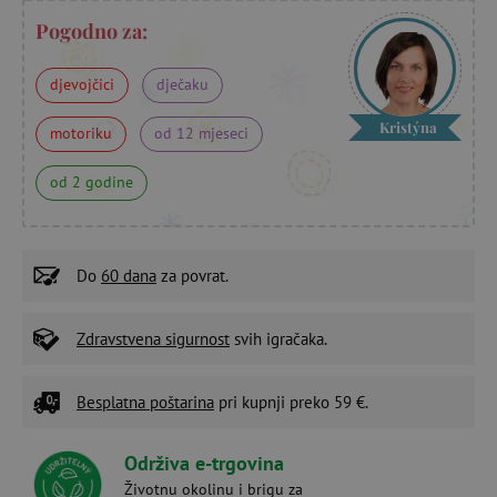
Pogodno za:
djevojčici
dječaku
Kristýna
motoriku
od 12 mjeseci
od 2 godine
Do
60 dana
za povrat.
Zdravstvena sigurnost
svih igračaka.
Besplatna poštarina
pri kupnji preko 59 €.
Održiva e-trgovina
Životnu okolinu i brigu za