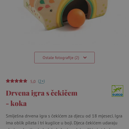
Ostale fotografije (2)
(
)
+
2
5,0
Drvena igra s čekičem
- koka
Smiješna drvena igra s čekićem za djecu od 18 mjeseci. Igra
ima oblik pileta i tri kuglice u boji. Djeca čekićem udaraju