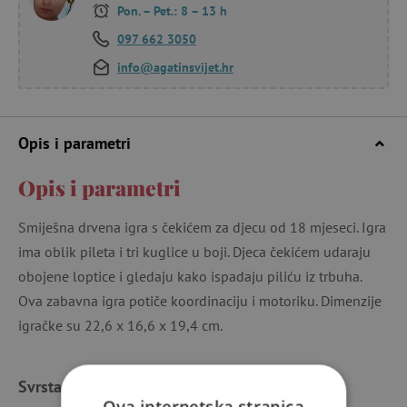
Pon. – Pet.: 8 – 13 h
097 662 3050
info@agatinsvijet.hr
Opis i parametri
Opis i parametri
Smiješna drvena igra s čekićem za djecu od 18 mjeseci. Igra
ima oblik pileta i tri kuglice u boji. Djeca čekićem udaraju
obojene loptice i gledaju kako ispadaju piliću iz trbuha.
Ova zabavna igra potiče koordinaciju i motoriku. Dimenzije
igračke su 22,6 x 16,6 x 19,4 cm.
Svrstano u kategorije
Ova internetska stranica