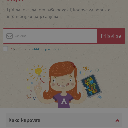
i primajte e-mailom naše novosti, kodove za popuste i
informacije o natjecanjima
featureFlagIdentifier
www.agatinsvijet.hr
Googleovu politiku privatnosti
lastVisitedProduct
www.agatinsvijet.hr
Prijavi se
*
Slažem se s
politikom privatnosti
.
_lb_ccc
.agatinsvijet.hr
Kako kupovati
featureFlagCheckoutExperimentVariant
www.agatinsvijet.hr