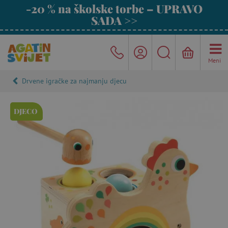
-20 % na školske torbe – UPRAVO
SADA >>
Meni
Drvene igračke za najmanju djecu
DJECO