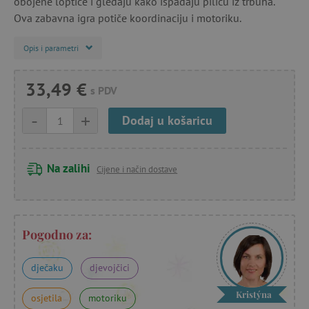
obojene loptice i gledaju kako ispadaju piliću iz trbuha.
Ova zabavna igra potiče koordinaciju i motoriku.
Opis i parametri
33,49 €
s PDV
-
+
Dodaj u košaricu
Na zalihi
Cijene i način dostave
Pogodno za:
dječaku
djevojčici
Kristýna
osjetila
motoriku