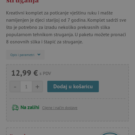
Kreativni komplet za poticanje vještinu ruku i mašte
namijenjen je djeci starijoj od 7 godina. Komplet sadrži sve
što je potrebno za izradu nekoliko prekrasnih slika
popularnom tehnikom struganja. U paketu možete pronaći
8 osnovnih slika i štapić za struganje.
Opis i parametri
12,99 €
s PDV
-
+
Dodaj u košaricu
Na zalihi
Cijene i način dostave