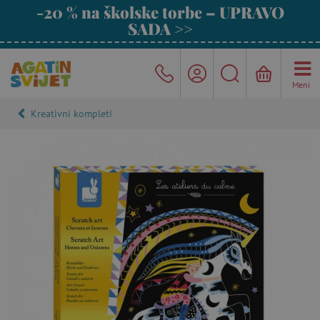
-20 % na školske torbe – UPRAVO
SADA >>
Meni
Kreativni kompleti