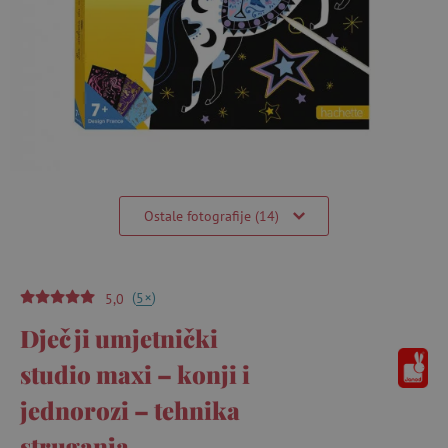
Ostale fotografije (14)
(
)
+
5
5,0
Dječji umjetnički
studio maxi – konji i
jednorozi – tehnika
struganja