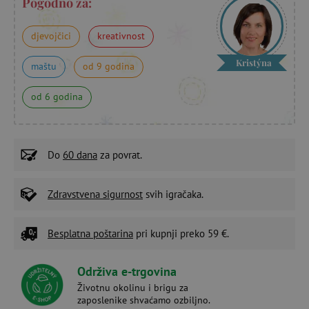
Pogodno za:
djevojčici
kreativnost
Kristýna
maštu
od 9 godina
od 6 godina
Do
60 dana
za povrat.
Zdravstvena sigurnost
svih igračaka.
Besplatna poštarina
pri kupnji preko 59 €.
Održiva e-trgovina
Životnu okolinu i brigu za
zaposlenike shvaćamo ozbiljno.