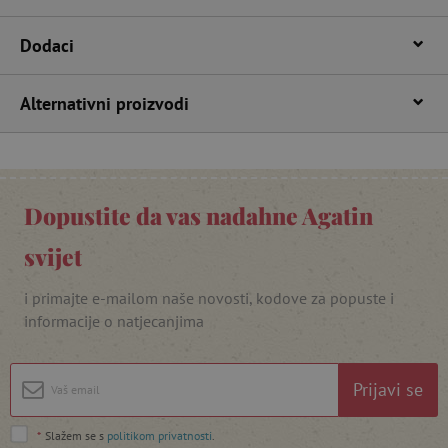
Dodaci
Alternativni proizvodi
Dopustite da vas nadahne Agatin
featureFlagIdentifier
www.agatinsvijet.hr
Googleovu politiku privatnosti
svijet
lastVisitedProduct
www.agatinsvijet.hr
i primajte e-mailom naše novosti, kodove za popuste i
informacije o natjecanjima
_lb_ccc
.agatinsvijet.hr
Prijavi se
*
Slažem se s
politikom privatnosti
.