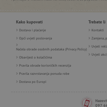
__cf_bm
Kako kupovati
Trebate li
__cf_bm
Dostava i plaćanje
Kontakti
Opći uvjeti poslovanja
Zamjena, p
Ime
Pružatelj
Pružat
Uvjeti rek
Načela obrade osobnih podataka (Privacy Policy)
Ime
usluga
/
Is
Ime
_ga
Googl
Domena
Uvjeti akci
.agatin
Obavijest o kolačićima
smc_dyn_item
MSPTC
Microsoft
_sp_ses.e0c4
www.ag
go
.bing.com
Pravila obrade korisničkih recenzija
smc_dyn_item_code
_sp_id.e0c4
www.ag
Pravila razvrstavanja ponuda robe
smc_viewed_items
_ga_V213KSJBP2
.agatin
_uetvid
Dostava po Europi
FPID
Nazovit
097 6