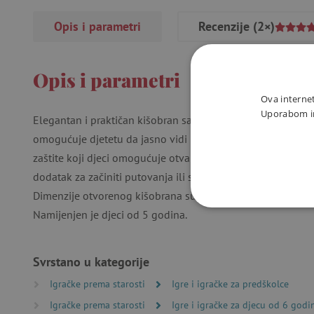
Opis i parametri
Recenzije
(2×)
Opis i parametri
Ova internet
Uporabom int
Elegantan i praktičan kišobran sa smiješnim ilustracijama ž
omogućuje djetetu da jasno vidi put ispred sebe. Ručno ot
zaštite koji djeci omogućuje otvaranje i zatvaranje kišobran
dodatak za začiniti putovanja ili shopping po kiši!
Dimenzije otvorenog kišobrana su 68 x 70 cm. Kišobran im
NUŽNO P
Namijenjen je djeci od 5 godina.
Svrstano u kategorije
Igračke prema starosti
Igre i igračke za predškolce
Igračke prema starosti
Igre i igračke za djecu od 6 godi
Nužno potrebni kolačići omo