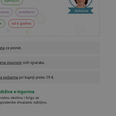
djevojčici
Kristýna
osjećaj
predškolci
ne
od 6 godina
ana
za povrat.
ena sigurnost
svih igračaka.
a poštarina
pri kupnji preko 59 €.
drživa e-trgovina
ivotnu okolinu i brigu za
aposlenike shvaćamo ozbiljno.