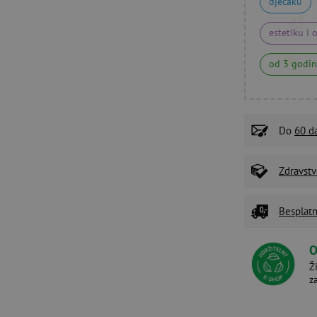
dječaku
estetiku i 
od 3 godi
Do
60 d
Zdravstv
Besplatn
O
Ž
z