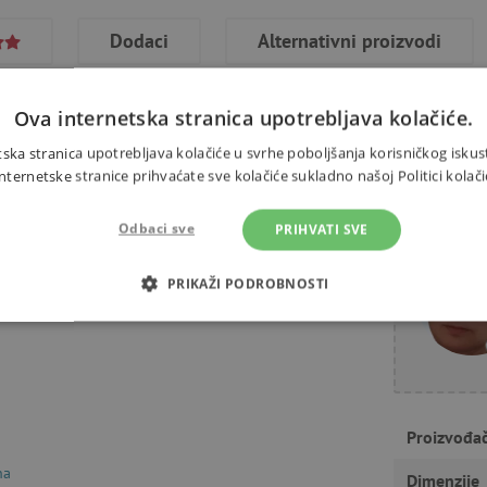
Dodaci
Alternativni proizvodi
Ova internetska stranica upotrebljava kolačiće.
ska stranica upotrebljava kolačiće u svrhe poboljšanja korisničkog iskus
ernetske stranice prihvaćate sve kolačiće sukladno našoj Politici kolači
abica na prozirnoj pozadini. To
Trebate 
varanje ima sigurnosni sustav
Odbaci sve
PRIHVATI SVE
a bez hvatanja prstiju. Idealan
PRIKAŽI PODROBNOSTI
a metalnu konstrukciju.
OTREBNI KOLAČIĆI
IZVEDBA
CILJANOST
FUN
Nužno potrebni kolačići
Izvedba
Ciljanost
Funkcionalnost
Proizvođa
na
gućavaju osnovnu funkcionalnost internetske stranice, kao što su npr. upis korisnika n
Dimenzije