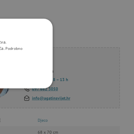
tva.
ća.
Podrobno
li savjet?
Korana Hollan
Pon. – Pet.: 8 – 13 h
097 662 3050
KCIONALNOST
info@agatinsvijet.hr
č
Djeco
a stranici te uređivanje
68 x 70 cm