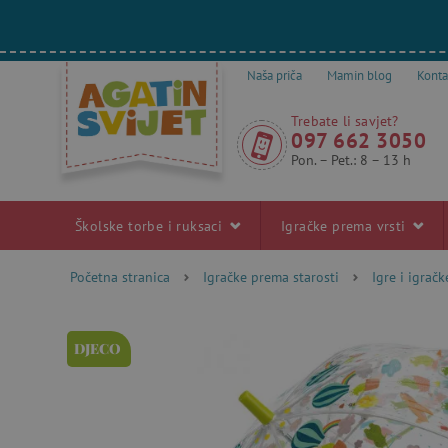
Naša priča
Mamin blog
Konta
Trebate li savjet?
097 662 3050
Pon. – Pet.: 8 – 13 h
Školske torbe i ruksaci
Igračke prema vrsti
Početna stranica
Igračke prema starosti
Igre i igrač
DJECO