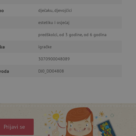
no
dječaku, djevojčici
estetiku i osjećaj
ić za pamćenje preferencija
ner kolačića Cookie-
funkcioniranje.
predškolci, od 3 godine, od 6 godina
čke
igračke
3070900048089
zvoda
DJ0_DD04808
anje pristanka korisnika na
i za osiguranje usklađenosti
je pristanka za određene
isti za održavanje
Prijavi se
omogućuje pretraživanje na