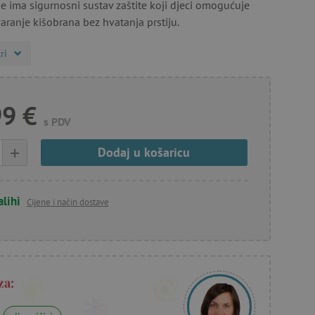
e ima sigurnosni sustav zaštite koji djeci omogućuje
varanje kišobrana bez hvatanja prstiju.
ri
99 €
s PDV
+
Dodaj u košaricu
alihi
Cijene i način dostave
za: