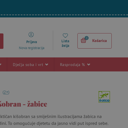
0
Košarica
Lista
Prijava
želja
Nova registracija
Dječja soba i vrt
Rasprodaja %
+
0
(
2
)
šobran - žabice
ktičan kišobran sa smiješnim ilustracijama žabica na
ini. To omogućuje djetetu da jasno vidi put ispred sebe.