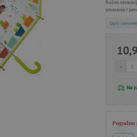
Ručno otvaranj
otvaranje i zat
Opis i paramet
10,
-
Na z
Pogodno 