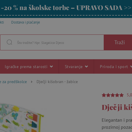
-20 % na školske torbe – UPRAVO SADA >>
kti
Dostava i plaćanje
Traži
Igračke prema starosti
Stvaranje
Priroda i sport
ke za predškolce
Dječji kišobran - žabice
5,
Dječji ki
Elegantan i pra
prozirnoj pozad