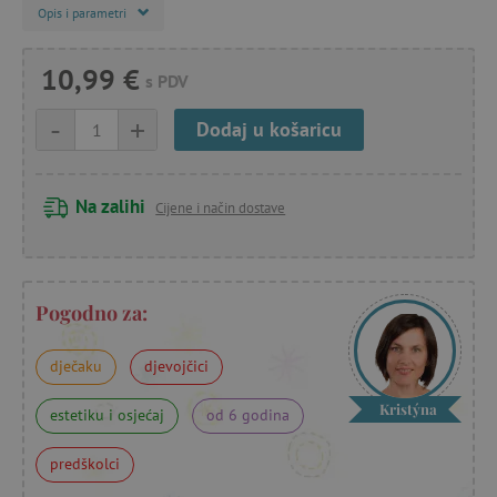
Opis i parametri
10,99 €
s PDV
-
+
Dodaj u košaricu
Na zalihi
Cijene i način dostave
Pogodno za:
dječaku
djevojčici
Kristýna
estetiku i osjećaj
od 6 godina
predškolci