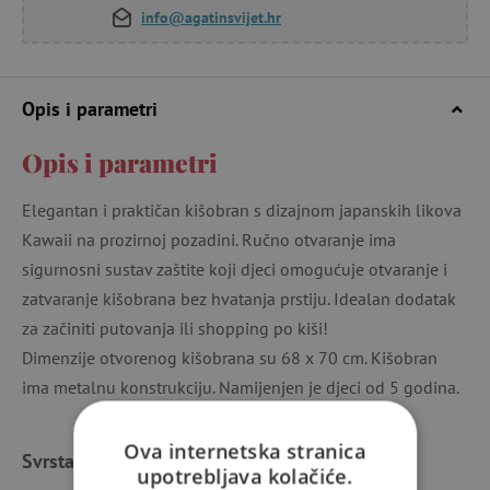
info@agatinsvijet.hr
Opis i parametri
Opis i parametri
Elegantan i praktičan kišobran s dizajnom japanskih likova
Kawaii na prozirnoj pozadini. Ručno otvaranje ima
sigurnosni sustav zaštite koji djeci omogućuje otvaranje i
zatvaranje kišobrana bez hvatanja prstiju. Idealan dodatak
za začiniti putovanja ili shopping po kiši!
Dimenzije otvorenog kišobrana su 68 x 70 cm. Kišobran
ima metalnu konstrukciju. Namijenjen je djeci od 5 godina.
Ova internetska stranica
Svrstano u kategorije
upotrebljava kolačiće.