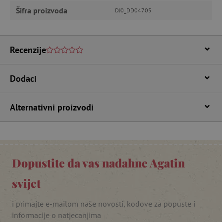
Šifra proizvoda
DJ0_DD04705
Nužno potrebni kolačići
Izvedba
Ciljanost
Funkcionalnost
Recenzije
Nužno potrebni kolačići omogućavaju osnovnu
funkcionalnost internetske stranice, kao što su
npr. upis korisnika na stranici te uređivanje
računa. Internetsku stranicu ne možete
Dodaci
odgovarajuće upotrebljavati bez nužno
potrebnih kolačića.
Pružatelj usluga
/
Alternativni proizvodi
Ime
Domena
CookieScriptConsent
CookieScript
www.agatinsvijet.hr
Dopustite da vas nadahne Agatin
svijet
i primajte e-mailom naše novosti, kodove za popuste i
informacije o natjecanjima