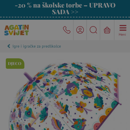
-20 % na školske torbe – UPRAVO
SADA >>
Meni
Igre i igračke za predškolce
DJECO