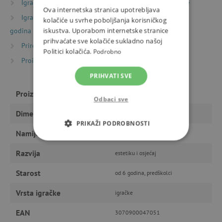
Igračke prema starosti
Igre i igračke za predškolce
Ova internetska stranica upotrebljava
Igračke prema starosti
Igre i igračke za djecu od 6
kolačiće u svrhe poboljšanja korisničkog
iskustva. Uporabom internetske stranice
godina
prihvaćate sve kolačiće sukladno našoj
Priroda i sport
Kišobrani in kabanice
Politici kolačića.
Podrobno
Proizvođači
Djeco
PRIHVATI SVE
Proizvođač
Djeco
Odbaci sve
Dimenzije
68 x 70 cm
PRIKAŽI PODROBNOSTI
Namijenjeno
dječaku, djevojčici
NUŽNO POTREBNI KOLAČIĆI
Razvija
estetiku i osjećaj
IZVEDBA
CILJANOST
Starost
od 6 godina, predškolci
FUNKCIONALNOST
Vrsta igračke
igračke
EAN
3070900047051