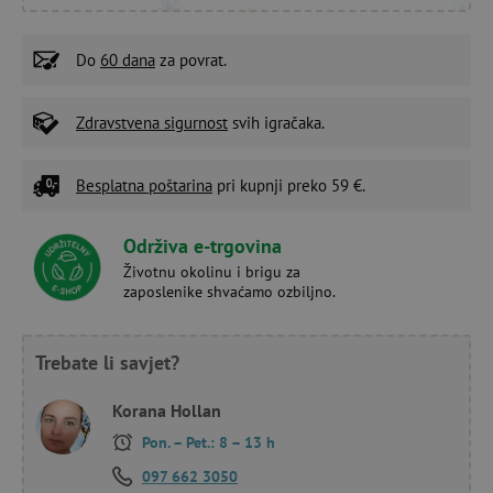
Do
60 dana
za povrat.
Zdravstvena sigurnost
svih igračaka.
Besplatna poštarina
pri kupnji preko 59 €.
Održiva e-trgovina
Životnu okolinu i brigu za
zaposlenike shvaćamo ozbiljno.
Trebate li savjet?
Korana Hollan
Pon. – Pet.: 8 – 13 h
097 662 3050