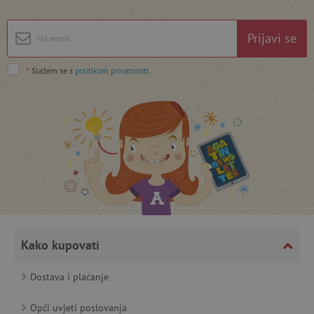
featureFlagIdentifier
www.agatinsvijet.hr
Googleovu politiku privatnosti
Prijavi se
lastVisitedProduct
www.agatinsvijet.hr
*
Slažem se s
politikom privatnosti
.
_lb_ccc
.agatinsvijet.hr
Kako kupovati
Dostava i plaćanje
featureFlagCheckoutExperimentVariant
www.agatinsvijet.hr
Opći uvjeti poslovanja