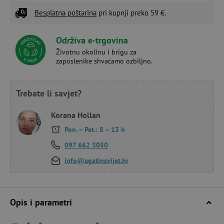
Besplatna poštarina
pri kupnji preko 59 €.
Održiva e-trgovina
Životnu okolinu i brigu za
zaposlenike shvaćamo ozbiljno.
Trebate li savjet?
Korana Hollan
Pon. – Pet.: 8 – 13 h
097 662 3050
info@agatinsvijet.hr
Opis i parametri