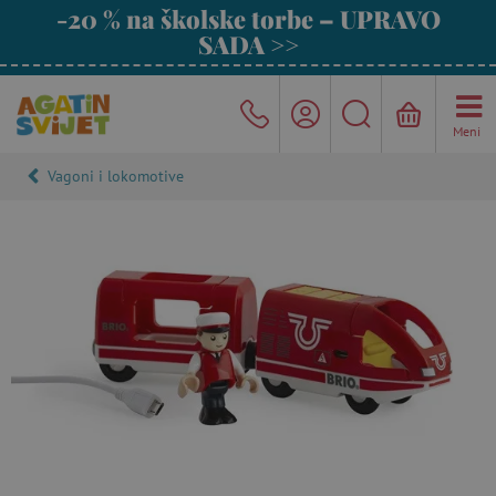
-20 % na školske torbe – UPRAVO
SADA >>
Meni
Vagoni i lokomotive