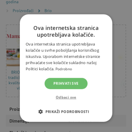
godina
Proizvođači
Brio
Ova internetska stranica
upotrebljava kolačiće.
Mama Kristýna savjetuje
Ova internetska stranica upotrebljava
kolačiće u svrhe poboljšanja korisničkog
iskustva. Uporabom internetske stranice
prihvaćate sve kolačiće sukladno našoj
Politici kolačića.
Podrobno
BRIO: Švedska
tradicija i izvrsna
kvaliteta drvenih
PRIHVATI SVE
vlakova
Odbaci sve
Proizvođač
Brio
PRIKAŽI PODROBNOSTI
Dimenzije
290 x 146 x 90 mm
NUŽNO POTREBNI KOLAČIĆI