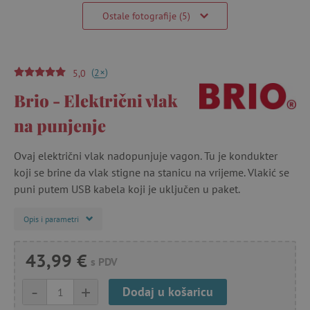
Ostale fotografije (5)
(
)
+
2
5,0
Brio - Električni vlak
na punjenje
Ovaj električni vlak nadopunjuje vagon. Tu je kondukter
koji se brine da vlak stigne na stanicu na vrijeme. Vlakić se
puni putem USB kabela koji je uključen u paket.
Opis i parametri
43,99 €
s PDV
-
+
Dodaj u košaricu