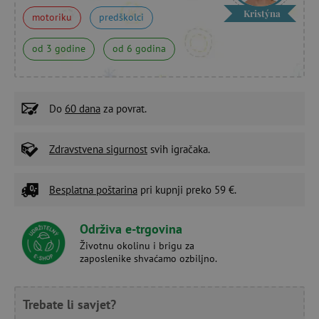
Kristýna
motoriku
predškolci
od 3 godine
od 6 godina
Do
60 dana
za povrat.
Zdravstvena sigurnost
svih igračaka.
Besplatna poštarina
pri kupnji preko 59 €.
Održiva e-trgovina
Životnu okolinu i brigu za
zaposlenike shvaćamo ozbiljno.
Trebate li savjet?