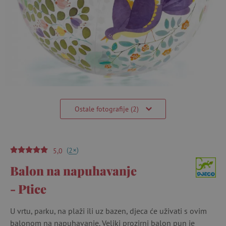
Ostale fotografije (2)
(
)
+
2
5,0
Balon na napuhavanje
- Ptice
U vrtu, parku, na plaži ili uz bazen, djeca će uživati s ovim
balonom na napuhavanje. Veliki prozirni balon pun je