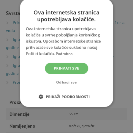
Ova internetska stranica
Svrstano u kategorije
upotrebljava kolačiće.
Priroda i sport
Oprema i igračke za vodu
Igračke za
Ova internetska stranica upotrebljava
vodu
kolačiće u svrhe poboljšanja korisničkog
Igračke prema starosti
Igre i igračke za djecu od 3
iskustva. Uporabom internetske stranice
godine
prihvaćate sve kolačiće sukladno našoj
Politici kolačića.
Podrobno
Igračke prema starosti
Igre i igračke za predškolce
Igračke prema starosti
Igre i igračke za djecu od 6
PRIHVATI SVE
godina
Proizvođači
Djeco
Odbaci sve
PRIKAŽI PODROBNOSTI
Proizvođač
Djeco
NUŽNO POTREBNI KOLAČIĆI
Dimenzije
35 cm
IZVEDBA
CILJANOST
Namijenjeno
dječaku, djevojčici