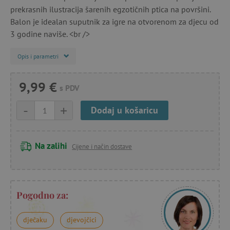
prekrasnih ilustracija šarenih egzotičnih ptica na površini.
Balon je idealan suputnik za igre na otvorenom za djecu od
3 godine naviše. <br />
Opis i parametri
9,99 €
s PDV
-
+
Dodaj u košaricu
Na zalihi
Cijene i način dostave
Pogodno za:
dječaku
djevojčici