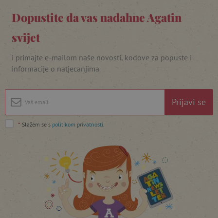
Dopustite da vas nadahne Agatin
svijet
i primajte e-mailom naše novosti, kodove za popuste i
featureFlagIdentifier
www.agatinsvijet.hr
Googleovu politiku privatnosti
informacije o natjecanjima
lastVisitedProduct
www.agatinsvijet.hr
Prijavi se
_lb_ccc
.agatinsvijet.hr
*
Slažem se s
politikom privatnosti
.