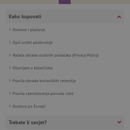
featureFlagCheckoutExperimentVariant
www.agatinsvijet.hr
Kako kupovati
product_filter_remember
www.agatinsvijet.hr
Dostava i plaćanje
PHPSESSID
PHP.net
Opći uvjeti poslovanja
www.agatinsvijet.hr
Načela obrade osobnih podataka (Privacy Policy)
Obavijest o kolačićima
_lb
.agatinsvijet.hr
Pravila obrade korisničkih recenzija
Pravila razvrstavanja ponuda robe
__cf_bm
Cloudflare Inc.
Dostava po Europi
.onesignal.com
Trebate li savjet?