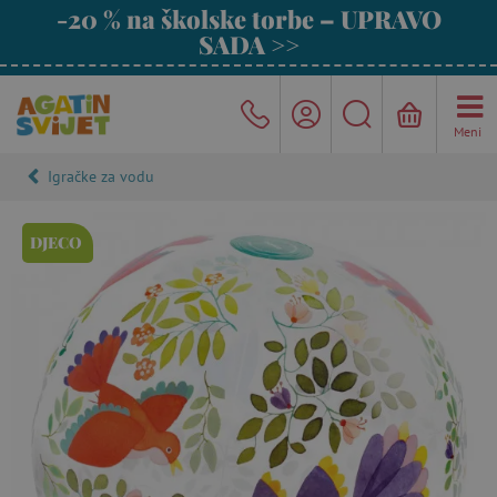
-20 % na školske torbe – UPRAVO
SADA >>
Meni
Igračke za vodu
DJECO