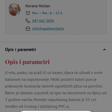
Korana Hollan
Pon. – Pet.: 8 – 13 h
097 662 3050
info@agatinsvijet.hr
Opis i parametri
Opis i parametri
U vrtu, parku, na plaži ili uz bazen, djeca će uživati s ovim
balonom na napuhavanje. Veliki prozirni balon pun je
prekrasnih ilustracija šarenih egzotičnih ptica na površini.
Balon je idealan suputnik za igre na otvorenom za djecu od
3 godine naviše. Promjer napuhanog balona je 35 cm.
Izrađen od čvrstog i izdržljivog PVC-a.