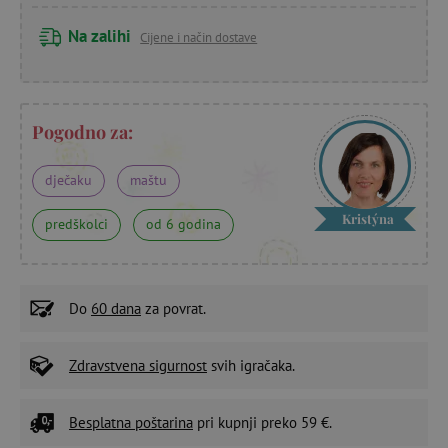
Na zalihi
Cijene i način dostave
Pogodno za:
dječaku
maštu
Kristýna
predškolci
od 6 godina
Do
60 dana
za povrat.
Zdravstvena sigurnost
svih igračaka.
Besplatna poštarina
pri kupnji preko 59 €.