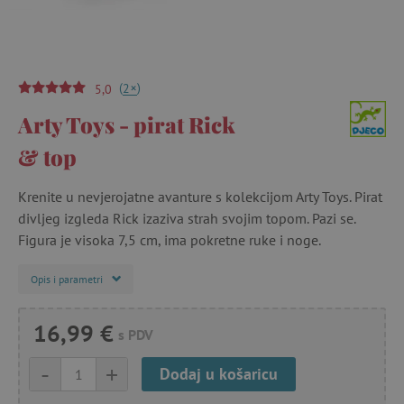
(
)
+
2
5,0
Arty Toys - pirat Rick
& top
Krenite u nevjerojatne avanture s kolekcijom Arty Toys. Pirat
divljeg izgleda Rick izaziva strah svojim topom. Pazi se.
Figura je visoka 7,5 cm, ima pokretne ruke i noge.
Opis i parametri
16,99 €
s PDV
-
+
Dodaj u košaricu