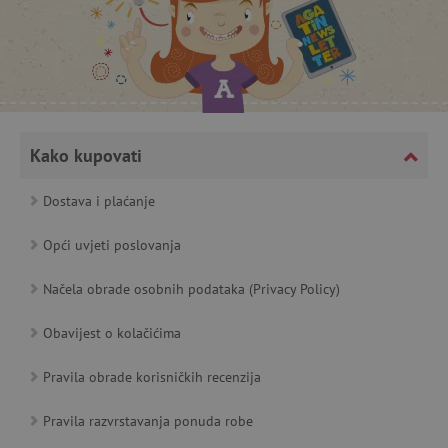
_lb_ccc
.agatinsvijet.hr
Kako kupovati
Dostava i plaćanje
Opći uvjeti poslovanja
Načela obrade osobnih podataka (Privacy Policy)
featureFlagCheckoutExperimentVariant
www.agatinsvijet.hr
Obavijest o kolačićima
product_filter_remember
www.agatinsvijet.hr
Pravila obrade korisničkih recenzija
PHPSESSID
PHP.net
Pravila razvrstavanja ponuda robe
www.agatinsvijet.hr