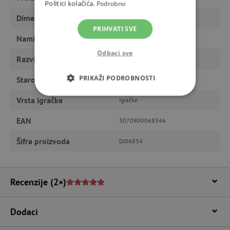
Politici kolačića.
Podrobno
Dimenzije
15 x 11 x 6 cm
PRIHVATI SVE
Namijenjeno
dječaku
Odbaci sve
Razvija
maštu
PRIKAŽI PODROBNOSTI
Starost
predškolci, od 6 godina
Vrsta igračke
NUŽNO POTREBNI KOLAČIĆI
igračke
EAN
3070900068346
IZVEDBA
CILJANOST
Šifra proizvoda
DJ06834
FUNKCIONALNOST
Recenzije
(2×)
Nužno potrebni kolačići
Izvedba
Dodaci
Ciljanost
Funkcionalnost
Nužno potrebni kolačići omogućavaju osnovnu