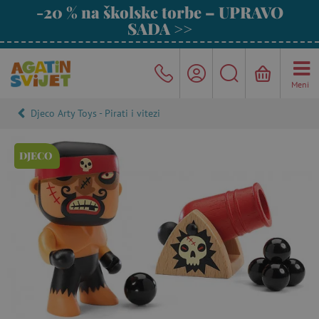
-20 % na školske torbe – UPRAVO
SADA >>
Meni
Djeco Arty Toys - Pirati i vitezi
DJECO