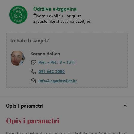
Održiva e-trgovina
Životnu okolinu i brigu za
zaposlenike shvaćamo ozbiljno.
Trebate li savjet?
Korana Hollan
Pon. – Pet.: 8 – 13 h
097 662 3050
info@agatinsvijet.hr
Opis i parametri
Opis i parametri
Krenite u nevjerojatne avanture s kolekcijom Arty Toys. Pirat