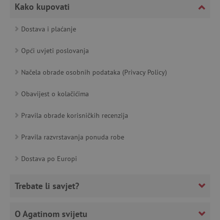
Kako kupovati
featureFlagCheckoutExperimentVariant
www.agatinsvijet.hr
Dostava i plaćanje
product_filter_remember
www.agatinsvijet.hr
Opći uvjeti poslovanja
PHPSESSID
PHP.net
www.agatinsvijet.hr
Načela obrade osobnih podataka (Privacy Policy)
Obavijest o kolačićima
_lb
.agatinsvijet.hr
Pravila obrade korisničkih recenzija
Pravila razvrstavanja ponuda robe
Dostava po Europi
__cf_bm
Cloudflare Inc.
.onesignal.com
Trebate li savjet?
O Agatinom svijetu