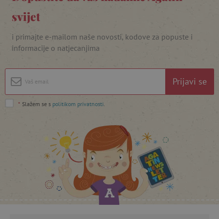
svijet
i primajte e-mailom naše novosti, kodove za popuste i
informacije o natjecanjima
featureFlagIdentifier
www.agatinsvijet.hr
Googleovu politiku privatnosti
lastVisitedProduct
www.agatinsvijet.hr
Prijavi se
*
Slažem se s
politikom privatnosti
.
_lb_ccc
.agatinsvijet.hr