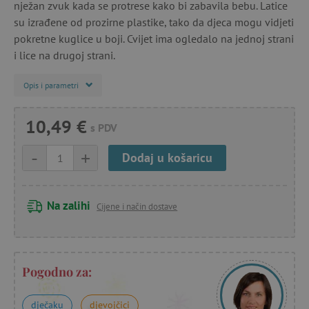
nježan zvuk kada se protrese kako bi zabavila bebu. Latice
su izrađene od prozirne plastike, tako da djeca mogu vidjeti
pokretne kuglice u boji. Cvijet ima ogledalo na jednoj strani
i lice na drugoj strani.
Opis i parametri
10,49 €
s PDV
-
+
Dodaj u košaricu
Na zalihi
Cijene i način dostave
Pogodno za:
dječaku
djevojčici