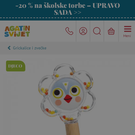
-20 % na školske torbe – UPRAVO
SADA >>
Meni
Grickalice i zvečke
DJECO