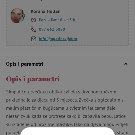
Korana Hollan
Pon. – Pet.: 8 – 13 h
097 662 3050
info@agatinsvijet.hr
Opis i parametri
Opis i parametri
Simpatična zvečka u obliku cvijeta s drvenom ručkom
prikladna je za djecu od 3 mjeseca. Zvečka s ogledalom s
malim plastičnim kuglicama u cvjetnim laticama daje
nježan zvuk kada se protrese kako bi zabavila bebu. Latice
su izrađene od prozirne plastike, tako da djeca mogu vidjeti
pokretne kuglice u boji. Cvijet ima ogledalo na jednoj strani