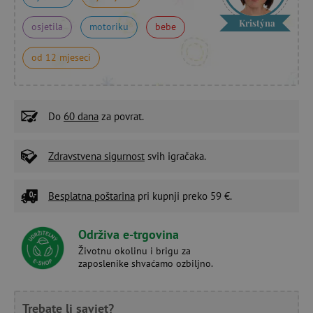
Kristýna
osjetila
motoriku
bebe
od 12 mjeseci
Do
60 dana
za povrat.
Zdravstvena sigurnost
svih igračaka.
Besplatna poštarina
pri kupnji preko 59 €.
Održiva e-trgovina
Životnu okolinu i brigu za
zaposlenike shvaćamo ozbiljno.
Trebate li savjet?