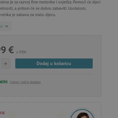
ealna je za razvoj fine motorike i osjetila. Pomoći će djeci
retnosti, a pritom će se dobro zabaviti. Uostalom,
velika je zabava za malu djecu.
ri
99 €
s PDV
+
Dodaj u košaricu
alihi
Cijene i način dostave
za: