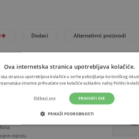
Dodaci
Alternativni proizvodi
Ova internetska stranica upotrebljava kolačiće.
ska stranica upotrebljava kolačiće u svrhe poboljšanja korisničkog iskus
ernetske stranice prihvaćate sve kolačiće sukladno našoj Politici kolači
Trebate 
lustracijama slatkih životinja.
Odbaci sve
PRIHVATI SVE
o zabaviti.
PRIKAŽI PODROBNOSTI
ji.
fona.
OTREBNI KOLAČIĆI
IZVEDBA
CILJANOST
FUN
kojem mjestu.