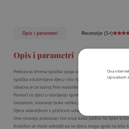
Opis i parametri
Recenzije
(5×)
Opis i parametri
Ova internet
Prekrasna drvena igračka spaja udaraljku i ksilofon.
Uporabom int
Igračka oduševljava djecu vrlo nježnim modernim bojama i i
Idealna je za razvoj fine motorike i osjetila.
Pomoći će djeci u razvijanju spretnosti, a pritom će se dobr
Uostalom, stvaranje buke velika je zabava za malu djecu.
Djeca udaraljkom s pčelicom udaraju 3 drvene kuglice u bo
One stvaraju prekrasan čist zvuk kada padnu na tipke ksilo
NUŽNO P
Ksilofon se može odvojiti pa se djeca mogu igrati na bilo 