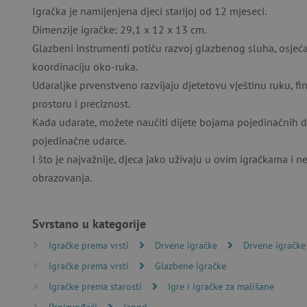
Igračka je namijenjena djeci starijoj od 12 mjeseci.
Dimenzije igračke: 29,1 x 12 x 13 cm.
Glazbeni instrumenti potiču razvoj glazbenog sluha, osjećaj
Nužno potrebni kolačići omo
koordinaciju oko-ruka.
računa. Internetsku stranic
Udaraljke prvenstveno razvijaju djetetovu vještinu ruku, fin
Ime
prostoru i preciznost.
Kada udarate, možete naučiti dijete bojama pojedinačnih di
CookieScriptConsent
pojedinačne udarce.
I što je najvažnije, djeca jako uživaju u ovim igračkama i n
featureFlagIdentifier
obrazovanja.
lastVisitedProduct
Svrstano u kategorije
Googleovu politiku
_lb_ccc
Igračke prema vrsti
Drvene igračke
Drvene igračke
Igračke prema vrsti
Glazbene igračke
Igračke prema starosti
Igre i igračke za mališane
featureFlagCheckoutExpe
Proizvođači
Janod