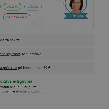
dječaku
osjetila
Kristýna
od 12 mjeseci
ana
za povrat.
ena sigurnost
svih igračaka.
a poštarina
pri kupnji preko 59 €.
drživa e-trgovina
ivotnu okolinu i brigu za
aposlenike shvaćamo ozbiljno.