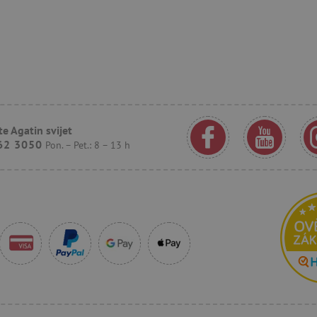
godinu
praćenje. Omogućuje nam komunikaciju 
Corporation
posjetio našu web stranicu.
.agatinsvijet.hr
.agatinsvijet.hr
1
Ovaj se kolačić koristi za praćenje ponaš
godinu
korisnika kako bi se pružilo personalizir
1
mjesec
.agatinsvijet.hr
30
Ovaj se kolačić koristi za praćenje inte
minuta
korisnika na web stranici kako bi se pob
iskustvo i izmjerila izvedba.
e Agatin svijet
n
.criteo.com
1
Ovaj se kolačić koristi za signaliziranje
godinu
smanji vrijednost kolačića koje sustav p
62 3050
Pon. – Pet.: 8 – 13 h
usklađenost i prilagodljivost s razvojn
zakonima o privatnosti.
1
Registrira jedinstveni ID koji identificir
Pinterest Inc.
godinu
Koristi se za ciljano oglašavanje.
.agatinsvijet.hr
15
Ovaj kolačić postavlja DoubleClick (koji
Google LLC
minuta
kako bi se utvrdilo podržava li pregledn
.doubleclick.net
kolačiće.
1
Kolačić Google oglašivačkog sustava. Slu
Google LLC
godinu
odgovarajućeg oglašavanja.
.doubleclick.net
.agatinsvijet.hr
1
Kolačić koji služi za prikaz odgovarajuć
godinu
1
mjesec