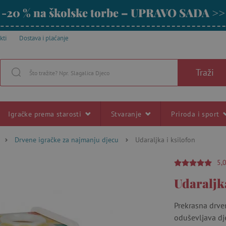
-20 % na školske torbe – UPRAVO SADA >>
kti
Dostava i plaćanje
Traži
Igračke prema starosti
Stvaranje
Priroda i sport
Drvene igračke za najmanju djecu
Udaraljka i ksilofon
5,
Udaraljka
Prekrasna drven
oduševljava dj