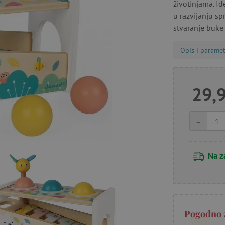
životinjama. Id
u razvijanju sp
stvaranje buke 
Opis i paramet
29,
-
Na z
Pogodno 