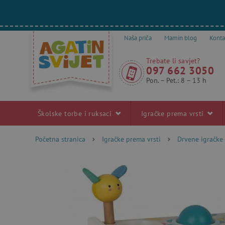
Naša priča
Mamin blog
Konta
Trebate li savjet?
097 662 3050
Pon. – Pet.: 8 – 13 h
Školske torbe i ruksaci
Igračke prema vrsti
Početna stranica
Igračke prema vrsti
Drvene igračke