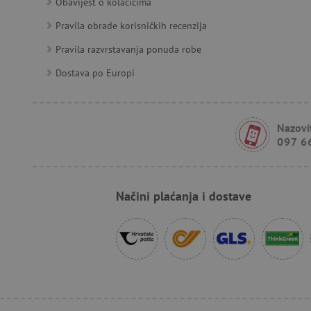
Obavijest o kolačićima
Pravila obrade korisničkih recenzija
FPID
Pravila razvrstavanja ponuda robe
Dostava po Europi
tfpsi
Nazovit
receive-cookie-deprecatio
097 6
_pin_unauth
Načini plaćanja i dostave
test_cookie
IDE
cto_bundle