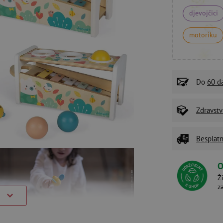
djevojčici
motoriku
Do
60 d
Zdravstv
Besplatn
O
Ž
z
)