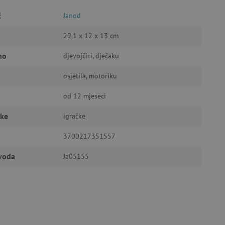
č
Janod
29,1 x 12 x 13 cm
a stranici te uređivanje
no
djevojčici, dječaku
osjetila, motoriku
ić za pamćenje preferencija
od 12 mjeseci
ner kolačića Cookie-
funkcioniranje.
čke
igračke
3700217351557
zvoda
Ja05155
anje pristanka korisnika na
i za osiguranje usklađenosti
je pristanka za određene