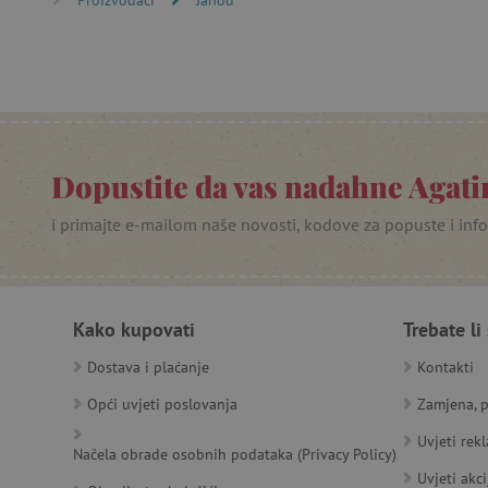
product_filter_remember
PHPSESSID
_lb
__cf_bm
Dopustite da vas nadahne Agatin
__cf_bm
i primajte e-mailom naše novosti, kodove za popuste i inf
Ime
Pružatelj
Pružat
Kako kupovati
Trebate li
Ime
usluga
/
Is
Ime
_ga
Googl
Domena
Dostava i plaćanje
Kontakti
.agatin
smc_dyn_item
MSPTC
Microsoft
Opći uvjeti poslovanja
Zamjena, p
_sp_ses.e0c4
www.ag
go
.bing.com
smc_dyn_item_code
_sp_id.e0c4
www.ag
Uvjeti rek
Načela obrade osobnih podataka (Privacy Policy)
smc_viewed_items
_ga_V213KSJBP2
.agatin
Uvjeti akci
_uetvid