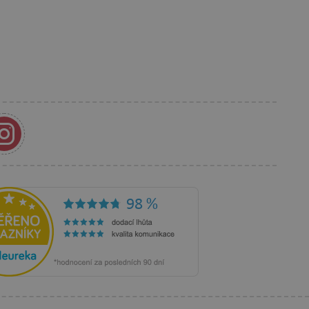
s korisnikom koji je već
anja i preferencija
anije iskustvo.
rakcija i angažmana
oljšalo korisničko
 vlasniku web stranice da
rihvaća i da osigura
im web standardima i
a i prepoznaje korisnika.
 je u vlasništvu Googlea)
ik posjetitelja web stranice
ži za prikazivanje
eg oglašavanja.