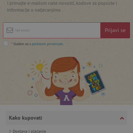
i primajte e-mailom naše novosti, kodove za popuste i
informacije o natjecanjima
Prijavi se
*
Slažem se s
politikom privatnosti
.
featureFlagCheckoutExperimentVariant
www.agatinsvijet.hr
product_filter_remember
www.agatinsvijet.hr
PHPSESSID
PHP.net
www.agatinsvijet.hr
Kako kupovati
_lb
.agatinsvijet.hr
Dostava i plaćanje