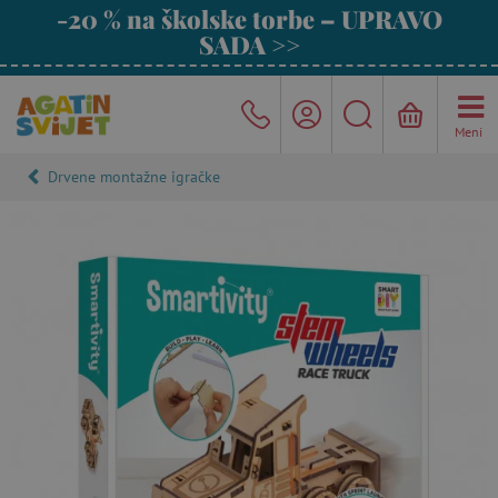
-20 % na školske torbe – UPRAVO
SADA >>
Meni
Drvene montažne igračke