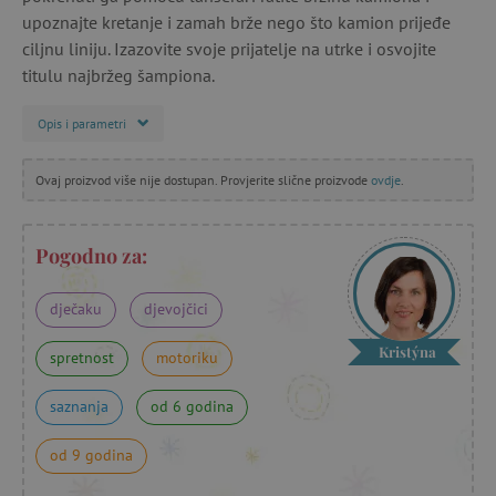
upoznajte kretanje i zamah brže nego što kamion prijeđe
ciljnu liniju. Izazovite svoje prijatelje na utrke i osvojite
titulu najbržeg šampiona.
Opis i parametri
Ovaj proizvod više nije dostupan. Provjerite slične proizvode
ovdje
.
Pogodno za:
dječaku
djevojčici
Kristýna
spretnost
motoriku
saznanja
od 6 godina
od 9 godina