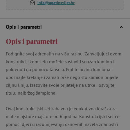
info@agatinsvijet.hr
Opis i parametri
Opis i parametri
Podignite svoj adrenalin na višu razinu. Zahvaljujući ovom
konstrukcijskom setu možete sastaviti snažan kamion i
pokrenuti ga pomoću lansera. Pratite brzinu kamiona i
upoznajte kretanje i zamah brže nego što kamion prijeđe
ciljnu liniju. Izazovite svoje prijatelje na utrke i osvojite
titulu najbržeg šampiona.
Ovaj konstrukcijski set zabavna je edukativna igračka za
male majstore majstore od 6 godina. Konstrukcijski set će
pomoći djeci u razumijevanju osnovnih načela znanosti i