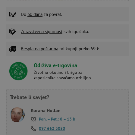
Do
60 dana
za povrat.
Zdravstvena sigurnost
svih igračaka.
Besplatna poštarina
pri kupnji preko 59 €.
Održiva e-trgovina
Životnu okolinu i brigu za
zaposlenike shvaćamo ozbiljno.
Trebate li savjet?
Korana Hollan
Pon. – Pet.: 8 – 13 h
097 662 3050