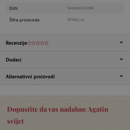
Pružatelj usluga
/
Ime
Domena
EAN
5414301523390
CookieScriptConsent
CookieScript
Šifra proizvoda
www.agatinsvijet.hr
STY002_xx
Recenzije
Dodaci
Alternativni proizvodi
featureFlagIdentifier
www.agatinsvijet.hr
Googleovu politiku privatnosti
lastVisitedProduct
www.agatinsvijet.hr
Dopustite da vas nadahne Agatin
_lb_ccc
.agatinsvijet.hr
svijet