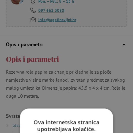
Pon. – Pet.: 8 – 13 h
097 662 3050
info@agatinsvijet.hr
Opis i parametri
Opis i parametri
Rezervna rola papira za crtanje prikladna je za ploče
namjestive visine marke Janod. Izvrstan predmet za svakog
malog umjetnika. Dimenzije papira: 45,5 x 4 x 4 cm. Rola je
duga 10 metara.
Svrstano u kategorije
Ova internetska stranica
Stvaranje
Crtanje i bojanke
Ploče za crtanje
upotrebljava kolačiće.