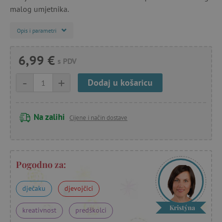
malog umjetnika.
Opis i parametri
6,99 €
s PDV
-
+
Dodaj u košaricu
Na zalihi
Cijene i način dostave
Pogodno za:
dječaku
djevojčici
Kristýna
kreativnost
predškolci