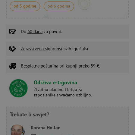
od 3 godine
od 6 godina
Do
60 dana
za povrat.
Zdravstvena sigurnost
svih igračaka.
Besplatna poštarina
pri kupnji preko 59 €.
Održiva e-trgovina
Životnu okolinu i brigu za
zaposlenike shvaćamo ozbiljno.
Trebate li savjet?
Korana Hollan