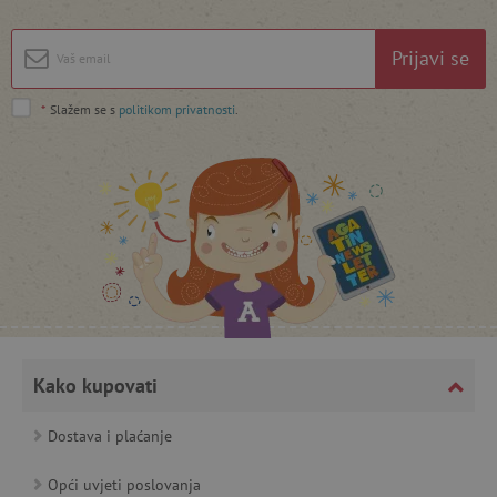
featureFlagIdentifier
www.agatinsvijet.hr
Googleovu politiku privatnosti
Prijavi se
lastVisitedProduct
www.agatinsvijet.hr
*
Slažem se s
politikom privatnosti
.
_lb_ccc
.agatinsvijet.hr
Kako kupovati
Dostava i plaćanje
featureFlagCheckoutExperimentVariant
www.agatinsvijet.hr
Opći uvjeti poslovanja