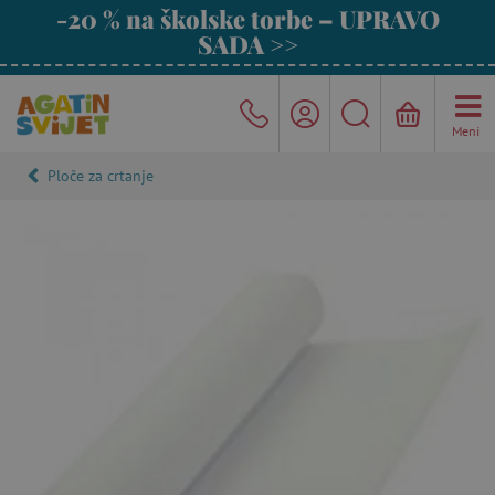
-20 % na školske torbe – UPRAVO
SADA >>
Meni
Ploče za crtanje