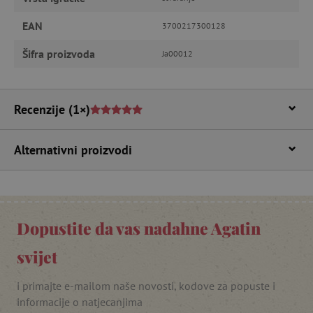
Nužno potrebni kolačići
Izvedba
EAN
3700217300128
Ciljanost
Funkcionalnost
Šifra proizvoda
Ja00012
Nužno potrebni kolačići omogućavaju osnovnu
funkcionalnost internetske stranice, kao što su
npr. upis korisnika na stranici te uređivanje
računa. Internetsku stranicu ne možete
Recenzije
(1×)
odgovarajuće upotrebljavati bez nužno
potrebnih kolačića.
Pružatelj usluga
/
Alternativni proizvodi
Ime
Domena
CookieScriptConsent
CookieScript
www.agatinsvijet.hr
Dopustite da vas nadahne Agatin
svijet
i primajte e-mailom naše novosti, kodove za popuste i
informacije o natjecanjima