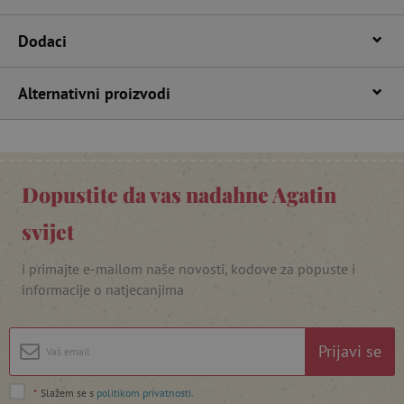
Dodaci
Alternativni proizvodi
Dopustite da vas nadahne Agatin
featureFlagIdentifier
www.agatinsvijet.hr
Googleovu politiku privatnosti
svijet
lastVisitedProduct
www.agatinsvijet.hr
i primajte e-mailom naše novosti, kodove za popuste i
informacije o natjecanjima
_lb_ccc
.agatinsvijet.hr
Prijavi se
*
Slažem se s
politikom privatnosti
.