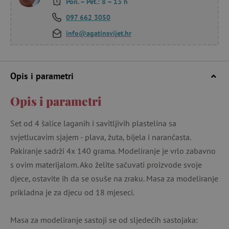
Pon. – Pet.: 8 – 13 h
097 662 3050
info@agatinsvijet.hr
Opis i parametri
Opis i parametri
Set od 4 šalice laganih i savitljivih plastelina sa
svjetlucavim sjajem - plava, žuta, bijela i narančasta.
Pakiranje sadrži 4x 140 grama. Modeliranje je vrlo zabavno
s ovim materijalom. Ako želite sačuvati proizvode svoje
djece, ostavite ih da se osuše na zraku. Masa za modeliranje
prikladna je za djecu od 18 mjeseci.
Masa za modeliranje sastoji se od sljedećih sastojaka: