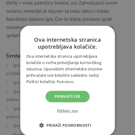
(96%) = voda, pšenično brašno, sol. Zahvaljujući ovom
sastavu, materijal je siguran za malu djecu i ostaje
fleksibilan tijekom igre. Čim se dijete prestane igrati
modelom, pažljivo ga zatvorite natrag u kantu. To će
spriječiti njegovo isušivanje.
Ova internetska stranica
upotrebljava kolačiće.
Svrstano u kategorije
Ova internetska stranica upotrebljava
kolačiće u svrhe poboljšanja korisničkog
Igračke prema vrsti
Sitni pokloni
Darovi za
iskustva. Uporabom internetske stranice
prijatelje
prihvaćate sve kolačiće sukladno našoj
Politici kolačića.
Podrobno
Igračke prema starosti
Igre i igračke za mališane
Igračke prema starosti
Igre i igračke za djecu od 2
PRIHVATI SVE
godine
Igračke prema starosti
Igre i igračke za djecu od 3
Odbaci sve
godine
PRIKAŽI PODROBNOSTI
Stvaranje
Plastelini i setovi za modeliranje
Proizvođači
Djeco