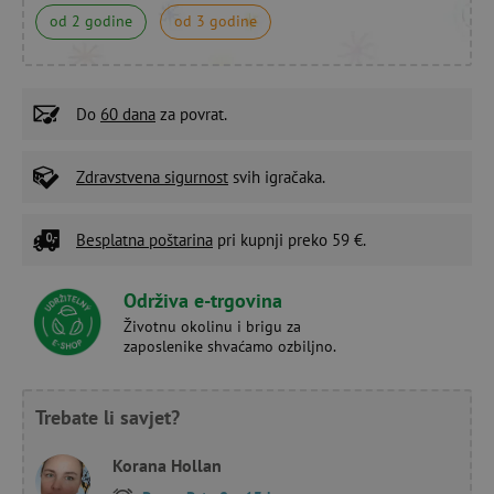
od 2 godine
od 3 godine
Do
60 dana
za povrat.
Zdravstvena sigurnost
svih igračaka.
Besplatna poštarina
pri kupnji preko 59 €.
Održiva e-trgovina
Životnu okolinu i brigu za
zaposlenike shvaćamo ozbiljno.
Trebate li savjet?
Korana Hollan