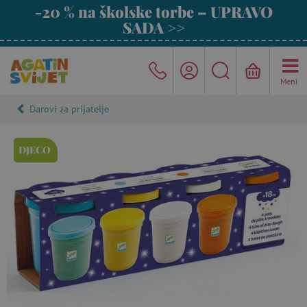
-20 % na školske torbe – UPRAVO
SADA >>
Meni
Darovi za prijatelje
DJECO