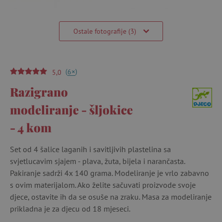
Ostale fotografije (3)
(
)
+
6
5,0
Razigrano
modeliranje - šljokice
- 4 kom
Set od 4 šalice laganih i savitljivih plastelina sa
svjetlucavim sjajem - plava, žuta, bijela i narančasta.
Pakiranje sadrži 4x 140 grama. Modeliranje je vrlo zabavno
s ovim materijalom. Ako želite sačuvati proizvode svoje
djece, ostavite ih da se osuše na zraku. Masa za modeliranje
prikladna je za djecu od 18 mjeseci.