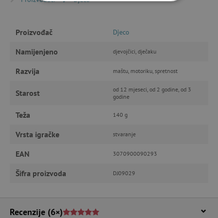
NUŽNO POTREBNI KOLAČIĆI
IZVEDBA
CILJANOST
Proizvođač
Djeco
Namijenjeno
FUNKCIONALNOST
djevojčici, dječaku
Razvija
maštu, motoriku, spretnost
od 12 mjeseci, od 2 godine, od 3
Starost
godine
Nužno potrebni kolačići
Izvedba
Ciljanost
Funkcionalnost
Teža
140 g
Nužno potrebni kolačići omogućavaju osnovnu
Vrsta igračke
stvaranje
funkcionalnost internetske stranice, kao što su
npr. upis korisnika na stranici te uređivanje
računa. Internetsku stranicu ne možete
EAN
3070900090293
odgovarajuće upotrebljavati bez nužno
potrebnih kolačića.
Šifra proizvoda
DJ09029
Pružatelj usluga
/
Ime
Domena
CookieScriptConsent
CookieScript
Recenzije
(6×)
www.agatinsvijet.hr