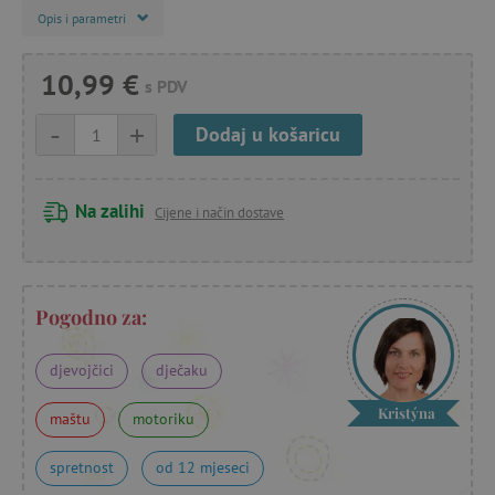
Opis i parametri
10,99 €
s PDV
-
+
Dodaj u košaricu
Na zalihi
Cijene i način dostave
Pogodno za:
djevojčici
dječaku
Kristýna
maštu
motoriku
spretnost
od 12 mjeseci