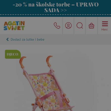
-20 % na školske torbe – UPRAVO
SADA >>
Meni
Dodaci za lutke i bebe
DJECO