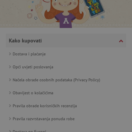
featureFlagCheckoutExperimentVariant
www.agatinsvijet.hr
product_filter_remember
www.agatinsvijet.hr
Kako kupovati
PHPSESSID
PHP.net
Dostava i plaćanje
www.agatinsvijet.hr
Opći uvjeti poslovanja
Načela obrade osobnih podataka (Privacy Policy)
_lb
.agatinsvijet.hr
Obavijest o kolačićima
Pravila obrade korisničkih recenzija
__cf_bm
Cloudflare Inc.
Pravila razvrstavanja ponuda robe
.onesignal.com
Dostava po Europi