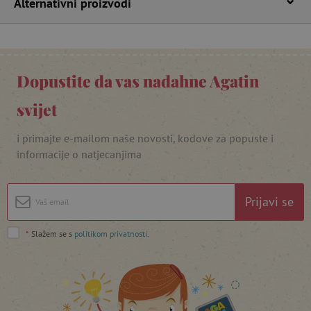
Alternativni proizvodi
Dopustite da vas nadahne Agatin
svijet
featureFlagIdentifier
www.agatinsvijet.hr
Googleovu politiku privatnosti
i primajte e-mailom naše novosti, kodove za popuste i
lastVisitedProduct
www.agatinsvijet.hr
informacije o natjecanjima
_lb_ccc
.agatinsvijet.hr
Prijavi se
*
Slažem se s
politikom privatnosti
.