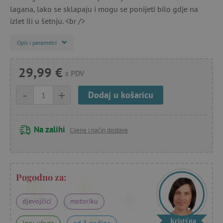
lagana, lako se sklapaju i mogu se ponijeti bilo gdje na
izlet ili u šetnju. <br />
Opis i parametri
29,99 €
s PDV
-
+
Dodaj u košaricu
Na zalihi
Cijene i način dostave
Pogodno za:
djevojčici
motoriku
Kristýna
igru uloga
od 3 godine