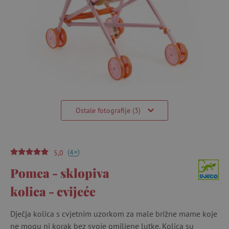
Ostale fotografije (3)
(
)
+
4
5,0
Pomea - sklopiva
kolica - cvijeće
Dječja kolica s cvjetnim uzorkom za male brižne mame koje
ne mogu ni korak bez svoje omiljene lutke. Kolica su