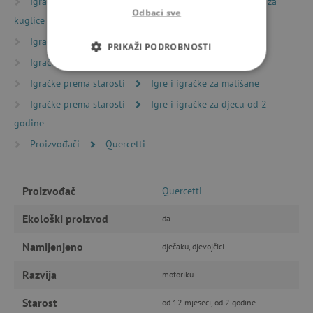
Igračke prema vrsti
Igračke za gradnju
Staze za
Odbaci sve
kuglice i domino
Igračke prema vrsti
Nagrađene igre i igračke
PRIKAŽI PODROBNOSTI
Igračke prema vrsti
Motoričke igračke
NUŽNO POTREBNI KOLAČIĆI
Igračke prema starosti
Igre i igračke za mališane
Igračke prema starosti
Igre i igračke za djecu od 2
IZVEDBA
CILJANOST
godine
FUNKCIONALNOST
Proizvođači
Quercetti
Proizvođač
Quercetti
Nužno potrebni kolačići
Izvedba
Ekološki proizvod
da
Ciljanost
Funkcionalnost
Namijenjeno
dječaku, djevojčici
Nužno potrebni kolačići omogućavaju osnovnu
funkcionalnost internetske stranice, kao što su
Razvija
motoriku
npr. upis korisnika na stranici te uređivanje
računa. Internetsku stranicu ne možete
odgovarajuće upotrebljavati bez nužno
Starost
od 12 mjeseci, od 2 godine
potrebnih kolačića.