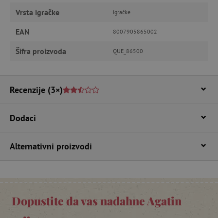
Vrsta igračke
igračke
Pružatelj usluga
/
Ime
Domena
EAN
8007905865002
CookieScriptConsent
CookieScript
www.agatinsvijet.hr
Šifra proizvoda
QUE_86500
Recenzije
(3×)
Dodaci
Alternativni proizvodi
featureFlagIdentifier
www.agatinsvijet.hr
Googleovu politiku privatnosti
lastVisitedProduct
www.agatinsvijet.hr
Dopustite da vas nadahne Agatin
_lb_ccc
.agatinsvijet.hr