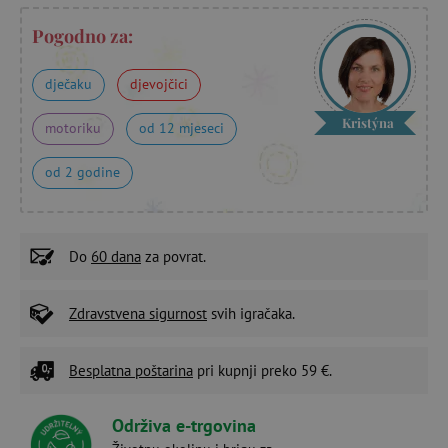
Pogodno za:
dječaku
djevojčici
Kristýna
motoriku
od 12 mjeseci
od 2 godine
Do
60 dana
za povrat.
Zdravstvena sigurnost
svih igračaka.
Besplatna poštarina
pri kupnji preko 59 €.
Održiva e-trgovina