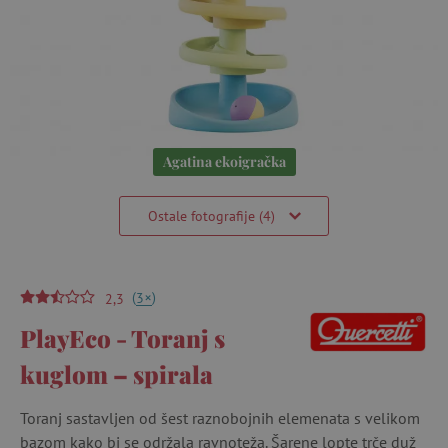
Agatina ekoigračka
Ostale fotografije (4)
(
)
+
3
2,3
PlayEco - Toranj s
kuglom – spirala
Toranj sastavljen od šest raznobojnih elemenata s velikom
bazom kako bi se održala ravnoteža. Šarene lopte trče duž