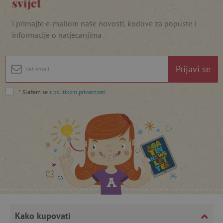
svijet
i primajte e-mailom naše novosti, kodove za popuste i
informacije o natjecanjima
Prijavi se
*
Slažem se s
politikom privatnosti
.
featureFlagCheckoutExperimentVariant
www.agatinsvijet.hr
product_filter_remember
www.agatinsvijet.hr
PHPSESSID
PHP.net
www.agatinsvijet.hr
Kako kupovati
_lb
.agatinsvijet.hr