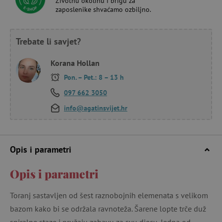
Životnu okolinu i brigu za
zaposlenike shvaćamo ozbiljno.
Trebate li savjet?
Korana Hollan
Pon. – Pet.: 8 – 13 h
097 662 3050
info@agatinsvijet.hr
Opis i parametri
Opis i parametri
Toranj sastavljen od šest raznobojnih elemenata s velikom
bazom kako bi se održala ravnoteža. Šarene lopte trče duž
spiralne staze i pružaju zabavu za svu djecu. Jedna od