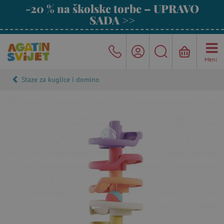
-20 % na školske torbe – UPRAVO
SADA >>
Meni
Staze za kuglice i domino