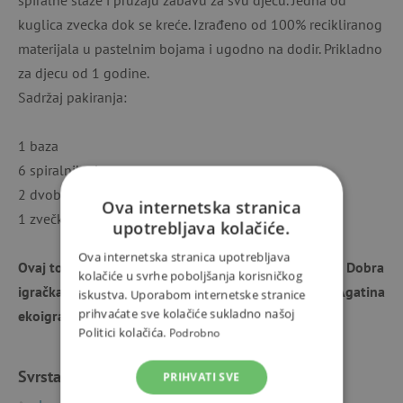
kuglica zvecka dok se kreće. Izrađeno od 100% recikliranog
materijala u pastelnim bojama i ugodno na dodir. Prikladno
za djecu od 1 godine.
Sadržaj pakiranja:
1 baza
6 spiralnih elemenata
2 dvobojne kuglice
Ova internetska stranica
1 zvečka kuglica
upotrebljava kolačiće.
Ova internetska stranica upotrebljava
Ovaj toranj za kuglice ponosi se priznanjem u anketi Dobra
kolačiće u svrhe poboljšanja korisničkog
igračka 2024., gdje je osvojio 2. mjesto u kategoriji Agatina
iskustva. Uporabom internetske stranice
prihvaćate sve kolačiće sukladno našoj
ekoigračka 🥈.
Politici kolačića.
Podrobno
Svrstano u kategorije
PRIHVATI SVE