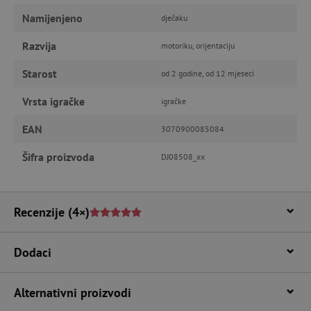
Namijenjeno
dječaku
FUNKCIONALNOST
Razvija
motoriku, orijentaciju
Starost
od 2 godine, od 12 mjeseci
Nužno potrebni kolačići
Izvedba
Vrsta igračke
igračke
Ciljanost
Funkcionalnost
EAN
3070900085084
Nužno potrebni kolačići omogućavaju osnovnu
funkcionalnost internetske stranice, kao što su
Šifra proizvoda
DJ08508_xx
npr. upis korisnika na stranici te uređivanje
računa. Internetsku stranicu ne možete
odgovarajuće upotrebljavati bez nužno
potrebnih kolačića.
Recenzije
(4×)
Pružatelj usluga
/
Ime
Domena
CookieScriptConsent
CookieScript
Dodaci
www.agatinsvijet.hr
Alternativni proizvodi