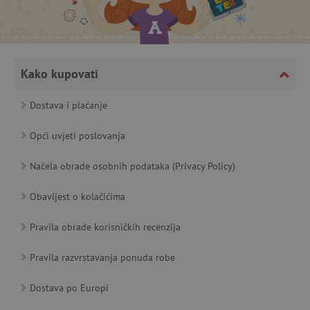
featureFlagCheckoutExperimentVariant
www.agatinsvijet.hr
Kako kupovati
product_filter_remember
www.agatinsvijet.hr
Dostava i plaćanje
PHPSESSID
PHP.net
www.agatinsvijet.hr
Opći uvjeti poslovanja
Načela obrade osobnih podataka (Privacy Policy)
_lb
.agatinsvijet.hr
Obavijest o kolačićima
Pravila obrade korisničkih recenzija
Pravila razvrstavanja ponuda robe
__cf_bm
Cloudflare Inc.
.onesignal.com
Dostava po Europi