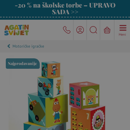
-20 % na školske torbe – UPRAVO
SADA >>
Meni
Motoričke igračke
Najprodavanije