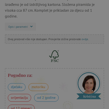
izrađeno je od izdržljivog kartona. Složena piramida je
visoka cca 87 cm. Komplet je prikladan za djecu od 1
godine.
Opis i parametri
Ovaj proizvod više nije dostupan. Provjerite slične proizvode
ovdje
.
Pogodno za:
dječaku
motoriku
Kristýna
orijentaciju
od 2 godine
od 12 mjeseci