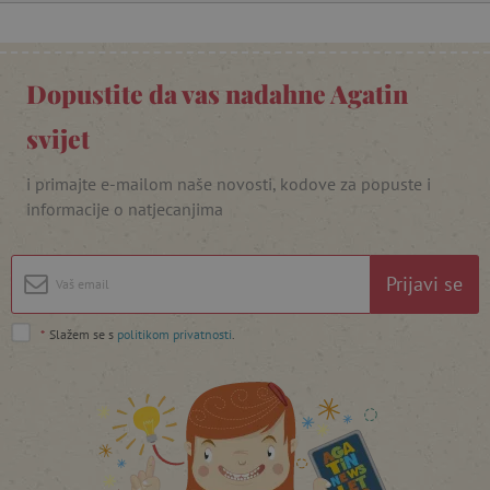
Dopustite da vas nadahne Agatin
svijet
featureFlagIdentifier
www.agatinsvijet.hr
Googleovu politiku privatnosti
i primajte e-mailom naše novosti, kodove za popuste i
informacije o natjecanjima
lastVisitedProduct
www.agatinsvijet.hr
Prijavi se
_lb_ccc
.agatinsvijet.hr
*
Slažem se s
politikom privatnosti
.