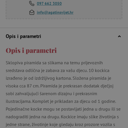
097 662 3050
info@agatinsvijet.hr
Opis i parametri
Opis i parametri
Sklopiva piramida sa slikama na temu prijevoznih
sredstava odlična je zabava za vašu djecu. 10 kockica
izrađeno je od izdržljivog kartona. Složena piramida je
visoka cca 87 cm. Piramida je prekrasan dodatak dječjoj
sobi zahvaljujući šarenom dizajnu i prekrasnim
ilustracijama. Komplet je prikladan za djecu od 1 godine.
Pojedinačne kocke mogu se postavljati jedna u drugu ili se
nadograditi jedna na drugu. Kockice imaju slike životinja s
jedne strane, životinje koje gledaju kroz prozore vozila s