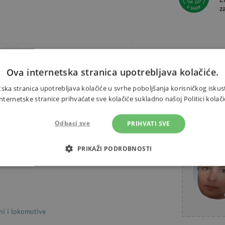
z
Alternativni proizvodi
Ova internetska stranica upotrebljava kolačiće.
ska stranica upotrebljava kolačiće u svrhe poboljšanja korisničkog iskus
ernetske stranice prihvaćate sve kolačiće sukladno našoj Politici kolači
ransportni kontejneri imaju
Odbaci sve
PRIHVATI SVE
Trebate 
agnetske dizalice. Ovaj set je
di. Igračka je za djecu od 3
PRIKAŽI PODROBNOSTI
OTREBNI KOLAČIĆI
IZVEDBA
CILJANOST
FUN
ni i lokomotive
Nužno potrebni kolačići
Izvedba
Ciljanost
Funkcionalnost