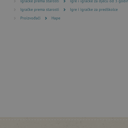
Igračke prema starosti
Igre i igračke za djecu od 3 godi
Nužno potrebni kolačići omo
Igračke prema starosti
Igre i igračke za predškolce
računa. Internetsku stranic
Proizvođači
Hape
Ime
CookieScriptConsent
featureFlagIdentifier
lastVisitedProduct
Googleovu politiku
_lb_ccc
featureFlagCheckoutExpe
product_filter_remember
PHPSESSID