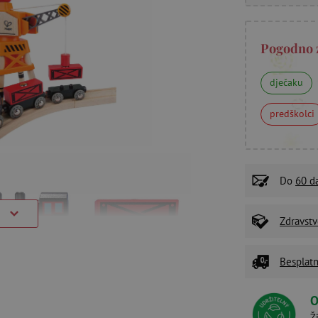
Pogodno 
dječaku
predškolci
Do
60 d
)
Zdravstv
Besplatn
O
Ž