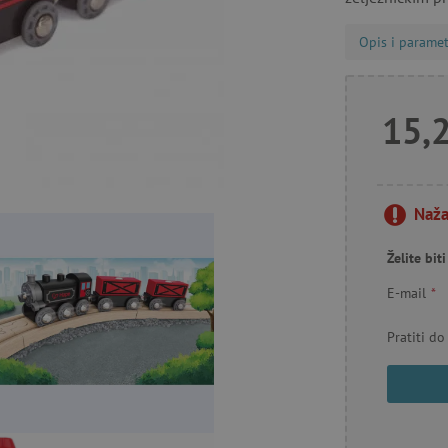
Opis i paramet
15,
Naža
Želite bi
E-mail
*
Pratiti do