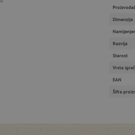
ne
Proizvođa
gućavaju osnovnu funkcionalnost internetske stranice, kao što su npr. upis korisnika n
u ne možete odgovarajuće upotrebljavati bez nužno potrebnih kolačića.
Dimenzije
Pružatelj usluga
/
Istek
Opis
Domena
Namijenje
1
Cookie-Script.com koristi ovaj kolač
CookieScript
godinu
pristanka kolačića posjetitelja. Ban
www.agatinsvijet.hr
Script.com potreban je za ispravno 
Razvija
www.agatinsvijet.hr
4
Starost
mjeseca
www.agatinsvijet.hr
1
Vrsta igra
godinu
1
mjesec
 privatnosti
EAN
.agatinsvijet.hr
1
Ovaj kolačić se koristi za pohranjiv
godinu
korištenje kolačića na web stranici 
Šifra proi
sa zakonskim zahtjevima za dobivan
kategorije kolačića.
rimentVariant
www.agatinsvijet.hr
4
mjeseca
www.agatinsvijet.hr
1 dan
Podsjećanje na filtar proizvoda
Sesija
Univerzalni identifikator koji se kor
PHP.net
promjenjivih korisničkih sesija
www.agatinsvijet.hr