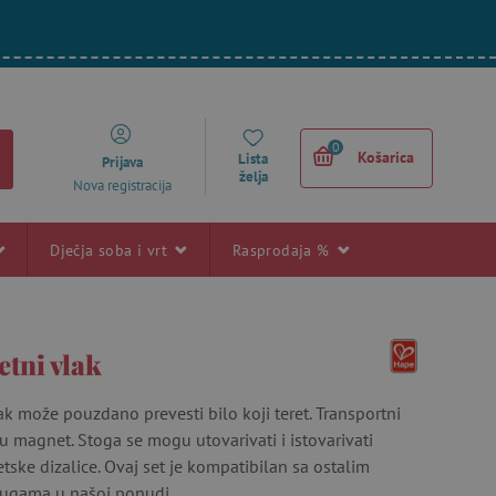
0
Košarica
Lista
Prijava
želja
Nova registracija
Dječja soba i vrt
Rasprodaja %
etni vlak
lak može pouzdano prevesti bilo koji teret. Transportni
 magnet. Stoga se mogu utovarivati ​​i istovarivati ​​
ke dizalice. Ovaj set je kompatibilan sa ostalim
rugama u našoj ponudi.