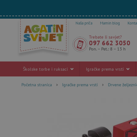
Naša priča
Mamin blog
Konta
Trebate li savjet?
097 662 3050
Pon. – Pet.: 8 – 13 h
Školske torbe i ruksaci
Igračke prema vrsti
Početna stranica
Igračke prema vrsti
Drvene željezni