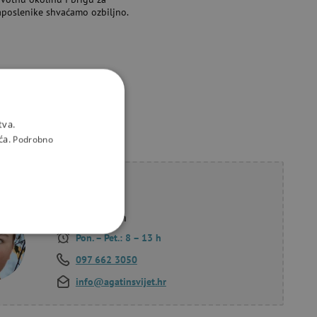
aposlenike shvaćamo ozbiljno.
tva.
ća.
Podrobno
li savjet?
Korana Hollan
Pon. – Pet.: 8 – 13 h
KCIONALNOST
097 662 3050
info@agatinsvijet.hr