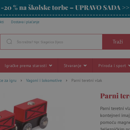
-20 % na školske torbe – UPRAVO SADA >>
kti
Dostava i plaćanje
Traži
Igračke prema starosti
Stvaranje
Priroda i sport
ce za igru
Vagoni i lokomotive
Parni teretni vlak
Parni ter
Parni teretni v
kontejneri imaju
pomoću magnets
željezničkim p