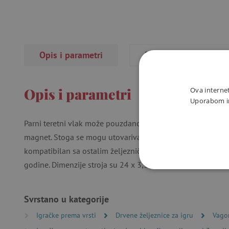
Opis i parametri
Recenzije
Opis i parametri
Ova internet
Uporabom int
Parni teretni vlak može pouzdano prevesti bilo koji teret. T
magnet. Stoga se mogu utovarivati ​​i istovarivati ​​pomoću m
kompatibilan sa ostalim željezničkim prugama u našoj ponu
godine. Dimenzije stroja su 24 x 3,3 x 4,8 cm.
NUŽNO P
Svrstano u kategorije
Igračke prema vrsti
Drvene željeznice za igru
Vago