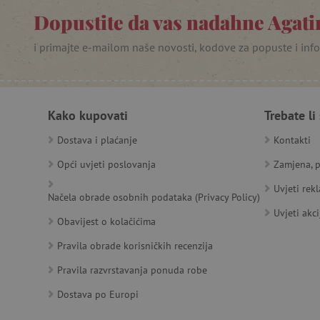
Dopustite da vas nadahne Agatin
_lb
i primajte e-mailom naše novosti, kodove za popuste i inf
__cf_bm
__cf_bm
Kako kupovati
Trebate li
Dostava i plaćanje
Kontakti
Ime
Pružatelj
Pružat
Opći uvjeti poslovanja
Zamjena, p
Ime
usluga
/
Is
Ime
_ga
Googl
Domena
Uvjeti rek
.agatin
Načela obrade osobnih podataka (Privacy Policy)
smc_dyn_item
MSPTC
Microsoft
Uvjeti akci
_sp_ses.e0c4
www.ag
go
.bing.com
Obavijest o kolačićima
smc_dyn_item_code
_sp_id.e0c4
www.ag
Pravila obrade korisničkih recenzija
smc_viewed_items
_ga_V213KSJBP2
.agatin
_uetvid
Pravila razvrstavanja ponuda robe
Dostava po Europi
FPID