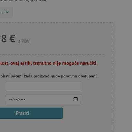
ri
28 €
s PDV
lost, ovaj artikl trenutno nije moguće naručiti.
ti obaviješteni kada proizvod nude ponovno dostupan?
Pratiti