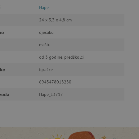
č
a stranici te uređivanje
Hape
24 x 3,3 x 4,8 cm
no
dječaku
ić za pamćenje preferencija
ner kolačića Cookie-
funkcioniranje.
maštu
od 3 godine, predškolci
čke
igračke
6943478018280
anje pristanka korisnika na
i za osiguranje usklađenosti
zvoda
Hape_E3717
je pristanka za određene
isti za održavanje