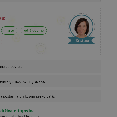
za:
maštu
od 3 godine
Kristýna
ana
za povrat.
ena sigurnost
svih igračaka.
a poštarina
pri kupnji preko 59 €.
drživa e-trgovina
ivotnu okolinu i brigu za