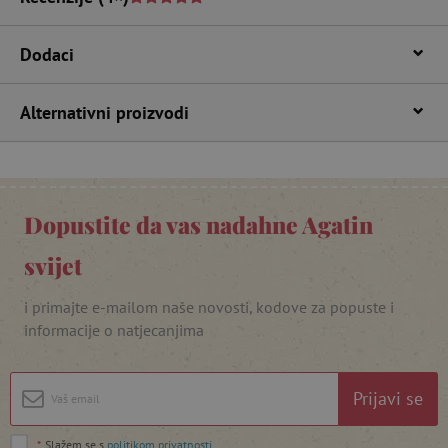
Dodaci
Alternativni proizvodi
featureFlagIdentifier
www.agatinsvijet.hr
Dopustite da vas nadahne Agatin
Googleovu politiku privatnosti
svijet
lastVisitedProduct
www.agatinsvijet.hr
i primajte e-mailom naše novosti, kodove za popuste i
informacije o natjecanjima
_lb_ccc
.agatinsvijet.hr
Prijavi se
*
Slažem se s
politikom privatnosti
.