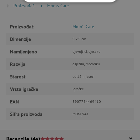
NUŽNO POTREBNI KOLAČIĆI
Proizvođači
Mom’s Care
IZVEDBA
CILJANOST
Proizvođač
Mom’s Care
FUNKCIONALNOST
Dimenzije
9 x 9 cm
Namijenjeno
djevojčici, dječaku
Razvija
Nužno potrebni kolačići
Izvedba
osjetila, motoriku
Ciljanost
Funkcionalnost
Starost
od 12 mjeseci
Nužno potrebni kolačići omogućavaju osnovnu
Vrsta igračke
igračke
funkcionalnost internetske stranice, kao što su
npr. upis korisnika na stranici te uređivanje
računa. Internetsku stranicu ne možete
EAN
5907784469410
odgovarajuće upotrebljavati bez nužno
potrebnih kolačića.
Šifra proizvoda
MOM_941
Pružatelj usluga
/
Ime
Domena
CookieScriptConsent
CookieScript
www.agatinsvijet.hr
Recenzije
(4×)