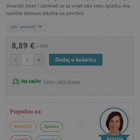
shvaćati stvari i zanimati se za svijet oko sebe. Igračka ima
različite teksture tekstila na površini.
Opis i parametri
8,89 €
s PDV
-
+
Dodaj u košaricu
Na zalihi
Cijene i način dostave
Pogodno za:
djevojčici
dječaku
Kristýna
osjetila
motoriku