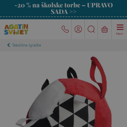
-20 % na školske torbe – UPRAVO
SADA >>
Meni
Tekstilne igračke