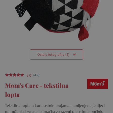
Ostale fotografije (3)
(
)
+
4
5,0
Mom's Care - tekstilna
lopta
Tekstilna lopta u kontrastnim bojama namijenjena je djeci
od rođenja. Izvrsna je igračka za razvoj djece koja počinju