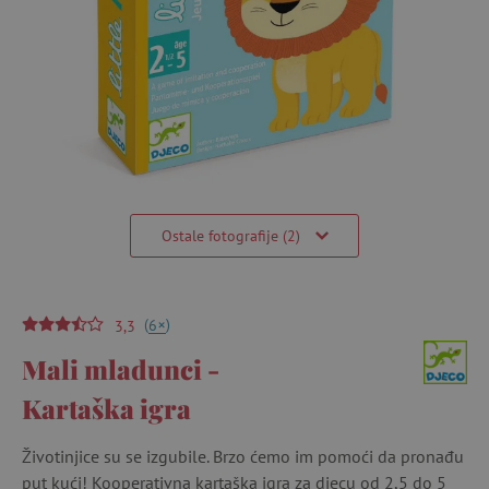
Ostale fotografije (2)
(
)
+
6
3,3
Mali mladunci -
Kartaška igra
Životinjice su se izgubile. Brzo ćemo im pomoći da pronađu
put kući! Kooperativna kartaška igra za djecu od 2,5 do 5