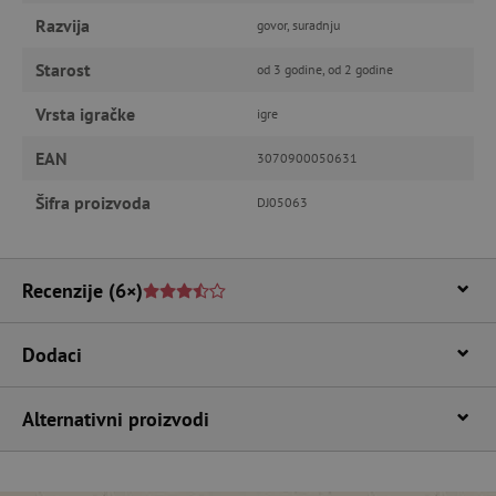
računa. Internetsku stranicu ne možete
odgovarajuće upotrebljavati bez nužno
Razvija
govor, suradnju
potrebnih kolačića.
Starost
od 3 godine, od 2 godine
Pružatelj usluga
/
Ime
Domena
Vrsta igračke
igre
CookieScriptConsent
CookieScript
www.agatinsvijet.hr
EAN
3070900050631
Šifra proizvoda
DJ05063
Recenzije
(6×)
Dodaci
featureFlagIdentifier
www.agatinsvijet.hr
Googleovu politiku privatnosti
Alternativni proizvodi
lastVisitedProduct
www.agatinsvijet.hr