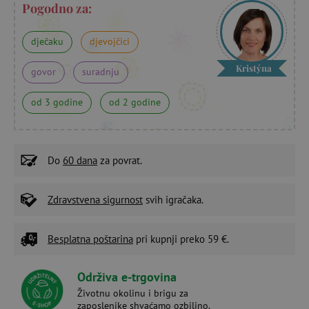
Pogodno za:
dječaku
djevojčici
Kristýna
govor
suradnju
od 3 godine
od 2 godine
Do
60 dana
za povrat.
Zdravstvena sigurnost
svih igračaka.
Besplatna poštarina
pri kupnji preko 59 €.
Održiva e-trgovina
Životnu okolinu i brigu za
zaposlenike shvaćamo ozbiljno.