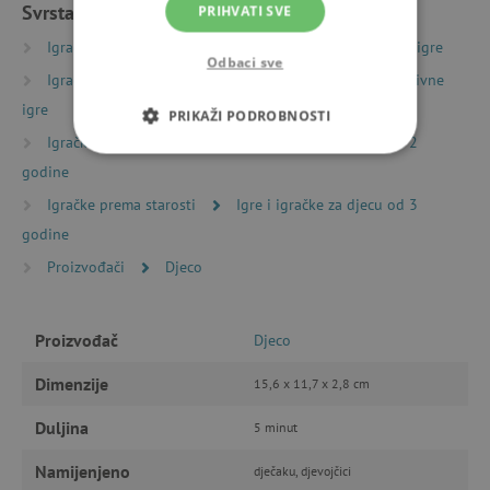
Svrstano u kategorije
PRIHVATI SVE
Igračke prema vrsti
Društvene igre
Kartaške igre
Odbaci sve
Igračke prema vrsti
Društvene igre
Kooperativne
igre
PRIKAŽI PODROBNOSTI
Igračke prema starosti
Igre i igračke za djecu od 2
NUŽNO POTREBNI KOLAČIĆI
godine
Igračke prema starosti
Igre i igračke za djecu od 3
IZVEDBA
CILJANOST
godine
FUNKCIONALNOST
Proizvođači
Djeco
Proizvođač
Djeco
Nužno potrebni kolačići
Izvedba
Dimenzije
15,6 x 11,7 x 2,8 cm
Ciljanost
Funkcionalnost
Duljina
5 minut
Nužno potrebni kolačići omogućavaju osnovnu
funkcionalnost internetske stranice, kao što su
Namijenjeno
dječaku, djevojčici
npr. upis korisnika na stranici te uređivanje