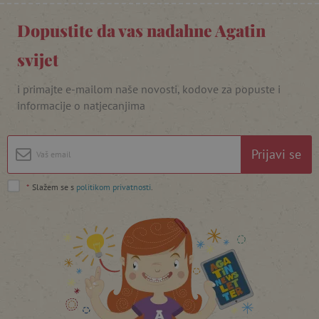
_lb_ccc
.agatinsvijet.hr
Dopustite da vas nadahne Agatin
svijet
i primajte e-mailom naše novosti, kodove za popuste i
informacije o natjecanjima
Prijavi se
*
Slažem se s
politikom privatnosti
.
featureFlagCheckoutExperimentVariant
www.agatinsvijet.hr
product_filter_remember
www.agatinsvijet.hr
PHPSESSID
PHP.net
www.agatinsvijet.hr