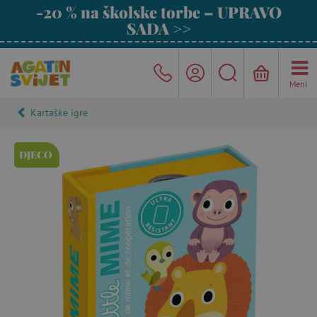
-20 % na školske torbe – UPRAVO
SADA >>
Meni
Kartaške igre
DJECO