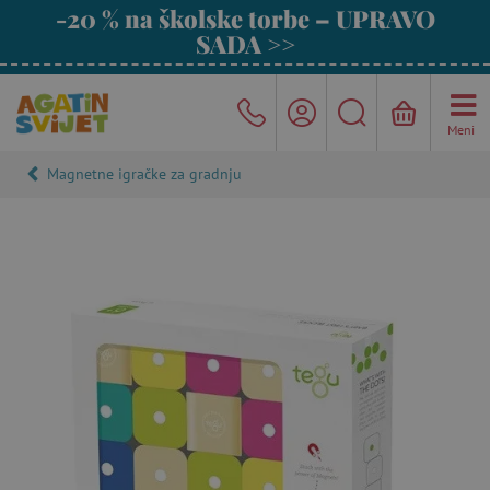
-20 % na školske torbe – UPRAVO
SADA >>
Meni
Magnetne igračke za gradnju