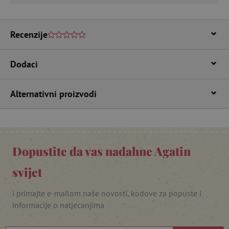
featureFlagIdentifier
www.agatinsvijet.hr
Googleovu politiku privatnosti
Recenzije
lastVisitedProduct
www.agatinsvijet.hr
Dodaci
_lb_ccc
.agatinsvijet.hr
Alternativni proizvodi
Dopustite da vas nadahne Agatin
svijet
i primajte e-mailom naše novosti, kodove za popuste i
featureFlagCheckoutExperimentVariant
www.agatinsvijet.hr
informacije o natjecanjima
product_filter_remember
www.agatinsvijet.hr