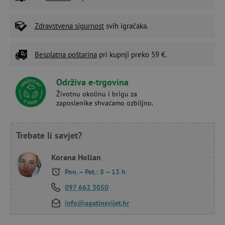
Zdravstvena sigurnost
svih igračaka.
Besplatna poštarina
pri kupnji preko 59 €.
Održiva e-trgovina
Životnu okolinu i brigu za
zaposlenike shvaćamo ozbiljno.
Trebate li savjet?
Korana Hollan
Pon. – Pet.: 8 – 13 h
097 662 3050
info@agatinsvijet.hr