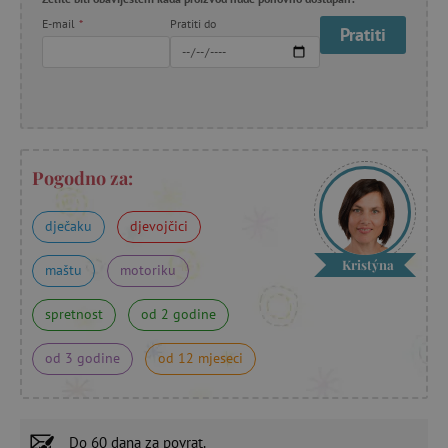
E-mail
*
Pratiti do
Pratiti
Pogodno za:
dječaku
djevojčici
Kristýna
maštu
motoriku
spretnost
od 2 godine
od 3 godine
od 12 mjeseci
Do
60 dana
za povrat.