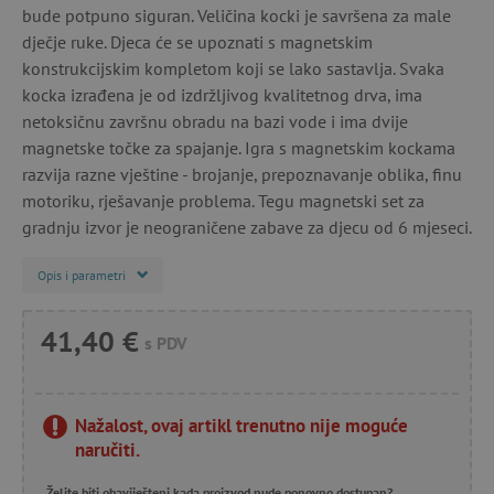
bude potpuno siguran. Veličina kocki je savršena za male
dječje ruke. Djeca će se upoznati s magnetskim
konstrukcijskim kompletom koji se lako sastavlja. Svaka
kocka izrađena je od izdržljivog kvalitetnog drva, ima
netoksičnu završnu obradu na bazi vode i ima dvije
magnetske točke za spajanje. Igra s magnetskim kockama
razvija razne vještine - brojanje, prepoznavanje oblika, finu
motoriku, rješavanje problema. Tegu magnetski set za
gradnju izvor je neograničene zabave za djecu od 6 mjeseci.
Opis i parametri
41,40 €
s PDV
Nažalost, ovaj artikl trenutno nije moguće
naručiti.
Želite biti obaviješteni kada proizvod nude ponovno dostupan?