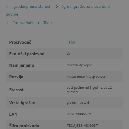
Nužno potrebni kolačići
Izvedba
Igračke prema starosti
Igre i igračke za djecu od 3
Ciljanost
Funkcionalnost
godine
Proizvođači
Tegu
Nužno potrebni kolačići omogućavaju osnovnu
funkcionalnost internetske stranice, kao što su
npr. upis korisnika na stranici te uređivanje
računa. Internetsku stranicu ne možete
Proizvođač
odgovarajuće upotrebljavati bez nužno
Tegu
potrebnih kolačića.
Ekološki proizvod
da
Pružatelj usluga
/
Ime
Domena
Namijenjeno
dječaku, djevojčici
CookieScriptConsent
CookieScript
www.agatinsvijet.hr
Razvija
maštu, motoriku, spretnost
od 2 godine, od 3 godine, od 12
Starost
mjeseci
Vrsta igračke
građevni setovi
EAN
858790006579
Šifra proizvoda
TEGU_BBB-MIX-903T