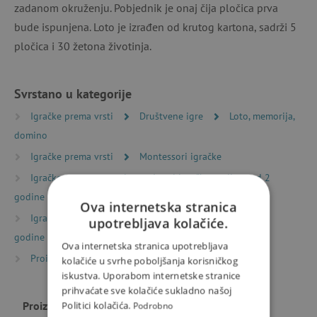
zadanom okruženju. Pobjednik je onaj čija pločica prva
bude ispunjena. Loto je izrađen od krutog kartona, sadrži 5
pločica i 30 žetona životinja.
Svrstano u kategorije
Igračke prema vrsti
Društvene igre
Loto, memorija,
domino
Igračke prema vrsti
Montessori igračke
Igračke prema starosti
Igre i igračke za djecu od 2
godine
Ova internetska stranica
Igračke prema starosti
Igre i igračke za djecu od 3
upotrebljava kolačiće.
godine
Ova internetska stranica upotrebljava
Proizvođači
Djeco
kolačiće u svrhe poboljšanja korisničkog
iskustva. Uporabom internetske stranice
prihvaćate sve kolačiće sukladno našoj
Proizvođač
Politici kolačića.
Djeco
Podrobno