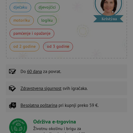
dječaku
djevojčici
Kristýna
motoriku
logiku
pamćenje i opažanje
od 2 godine
od 3 godine
Do
60 dana
za povrat.
Zdravstvena sigurnost
svih igračaka.
Besplatna poštarina
pri kupnji preko 59 €.
Održiva e-trgovina
Životnu okolinu i brigu za