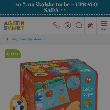
-20 % na školske torbe – UPRAVO
SADA >>
Meni
Loto, memorija, domino
DJECO