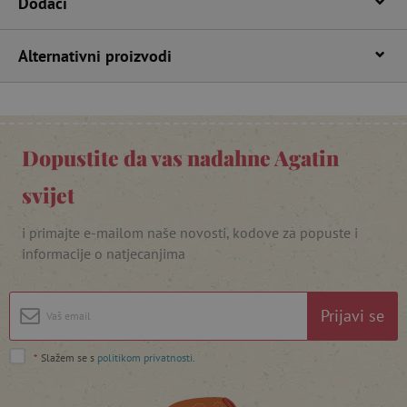
Dodaci
npr. upis korisnika na stranici te uređivanje
računa. Internetsku stranicu ne možete
odgovarajuće upotrebljavati bez nužno
potrebnih kolačića.
Alternativni proizvodi
Pružatelj usluga
/
Ime
Domena
CookieScriptConsent
CookieScript
www.agatinsvijet.hr
Dopustite da vas nadahne Agatin
svijet
i primajte e-mailom naše novosti, kodove za popuste i
informacije o natjecanjima
Prijavi se
featureFlagIdentifier
www.agatinsvijet.hr
Googleovu politiku privatnosti
*
Slažem se s
politikom privatnosti
.
lastVisitedProduct
www.agatinsvijet.hr