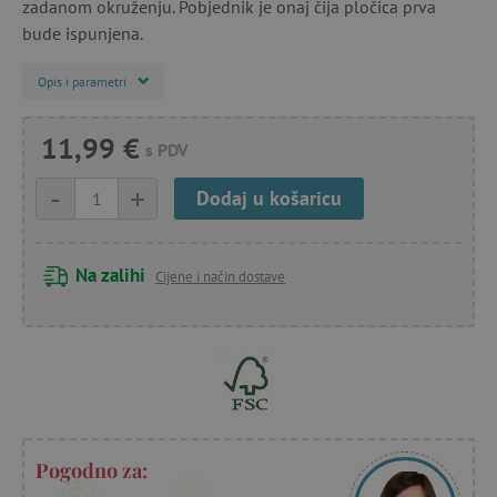
zadanom okruženju. Pobjednik je onaj čija pločica prva
bude ispunjena.
Opis i parametri
11,99 €
s PDV
-
+
Dodaj u košaricu
Na zalihi
Cijene i način dostave
Pogodno za: