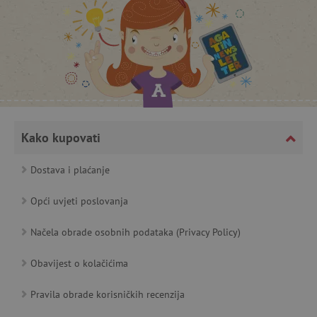
_lb_ccc
.agatinsvijet.hr
Kako kupovati
Dostava i plaćanje
Opći uvjeti poslovanja
featureFlagCheckoutExperimentVariant
www.agatinsvijet.hr
Načela obrade osobnih podataka (Privacy Policy)
product_filter_remember
www.agatinsvijet.hr
Obavijest o kolačićima
PHPSESSID
PHP.net
www.agatinsvijet.hr
Pravila obrade korisničkih recenzija