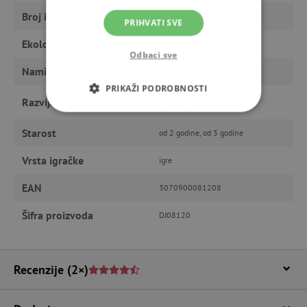
Broj igrača
1 – 4
PRIHVATI SVE
Ekološki proizvod
da
Odbaci sve
Namijenjeno
dječaku, djevojčici
PRIKAŽI PODROBNOSTI
motoriku, logiku, pamćenje i
Razvija
opažanje
NUŽNO POTREBNI KOLAČIĆI
Starost
od 2 godine, od 3 godine
IZVEDBA
CILJANOST
Vrsta igračke
igre
FUNKCIONALNOST
EAN
3070900081208
Šifra proizvoda
DJ08120
Nužno potrebni kolačići
Izvedba
Ciljanost
Funkcionalnost
Recenzije
(2×)
Nužno potrebni kolačići omogućavaju osnovnu
funkcionalnost internetske stranice, kao što su