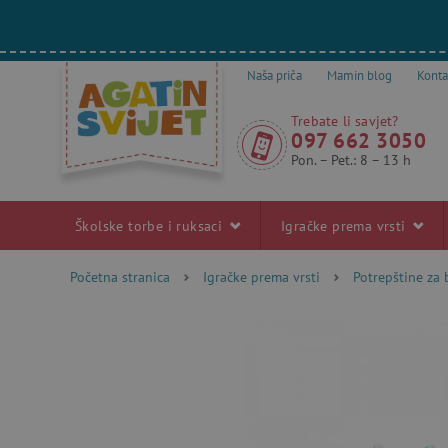
Naša priča
Mamin blog
Konta
Trebate li savjet?
097 662 3050
Pon. – Pet.: 8 – 13 h
Školske torbe i ruksaci
Igračke prema vrsti
Početna stranica
Igračke prema vrsti
Potrepštine za