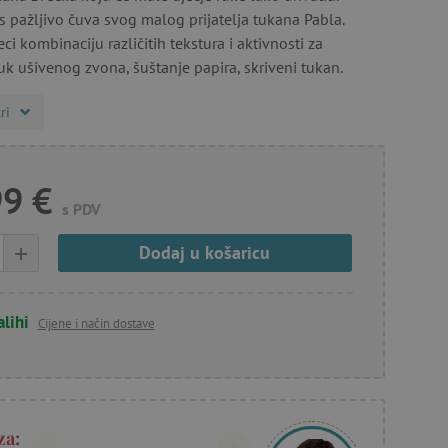
 pažljivo čuva svog malog prijatelja tukana Pabla.
ci kombinaciju različitih tekstura i aktivnosti za
vuk ušivenog zvona, šuštanje papira, skriveni tukan.
ri
99 €
s PDV
+
Dodaj u košaricu
alihi
Cijene i način dostave
za: