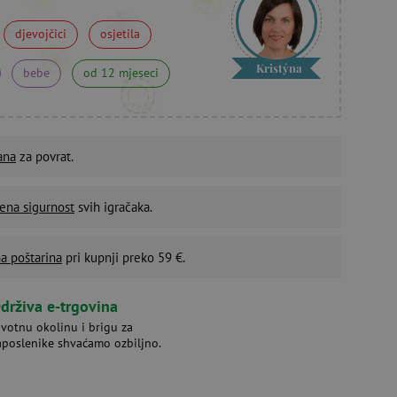
djevojčici
osjetila
Kristýna
bebe
od 12 mjeseci
ana
za povrat.
ena sigurnost
svih igračaka.
a poštarina
pri kupnji preko 59 €.
drživa e-trgovina
ivotnu okolinu i brigu za
aposlenike shvaćamo ozbiljno.