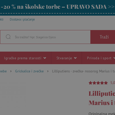
-20 % na školske torbe – UPRAVO SADA >>
kti
Dostava i plaćanje
Traži
Igračke prema starosti
Stvaranje
Priroda i sport
 bebe
Grickalice i zvečke
Lilliputiens - zvečka- nosorog Marius i 
5,
Lilliputi
Marius i
Originalna mek