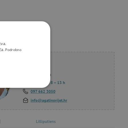
tva.
ća.
Podrobno
li savjet?
Korana Hollan
Pon. – Pet.: 8 – 13 h
KCIONALNOST
097 662 3050
info@agatinsvijet.hr
č
Lilliputiens
a stranici te uređivanje