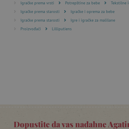
Igračke prema vrsti
Potrepštine za bebe
Tekstilne 
računa. Internetsku stranic
Igračke prema starosti
Igračke i oprema za bebe
Ime
Igračke prema starosti
Igre i igračke za mališane
CookieScriptConsent
Proizvođači
Lilliputiens
featureFlagIdentifier
lastVisitedProduct
Googleovu politiku
_lb_ccc
featureFlagCheckoutExpe
product_filter_remember
PHPSESSID
Dopustite da vas nadahne Agatin
_lb