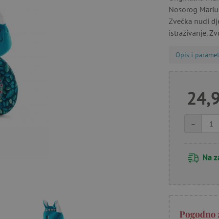
Nosorog Marius
Zvečka nudi dje
istraživanje. Z
Opis i paramet
24,
-
Na z
Pogodno 