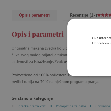
Opis i parametri
Recenzije
(1×)
Opis i parametri
Ova internet
Uporabom int
Originalna mekana zvečka koju će male dječje ruke lako uh
čuva svog malog prijatelja tukana Pabla. Zvečka nudi djeci 
aktivnosti za istraživanje. Zvuk ušivenog zvona, šuštanje pa
Proizvedeno od 100% poliestera. Dimenzije igračke su 18 x
NUŽNO P
perilici rublja na 30°C na nježnom programu pranja.
Svrstano u kategorije
Igračke prema vrsti
Potrepštine za bebe
Grickalice
Nužno potrebni kolačići omo