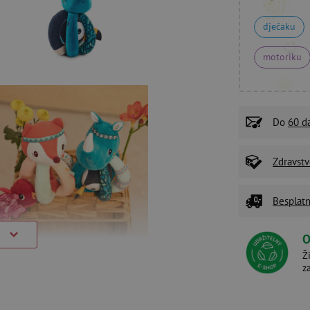
dječaku
motoriku
Do
60 d
Zdravstv
Besplatn
)
O
Ž
z