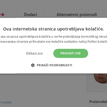
Dodaci
Alternativni proizvodi
Ova internetska stranica upotrebljava kolačiće.
ska stranica upotrebljava kolačiće u svrhe poboljšanja korisničkog iskus
ernetske stranice prihvaćate sve kolačiće sukladno našoj Politici kolači
vatiti. Nosorog Marius pažljivo
Trebate 
kombinaciju različitih tekstura i
Odbaci sve
PRIHVATI SVE
pira, skriveni tukan.
PRIKAŽI PODROBNOSTI
 14 x 13 cm. Može se prati u
OTREBNI KOLAČIĆI
IZVEDBA
CILJANOST
FUN
Nužno potrebni kolačići
Izvedba
Ciljanost
Funkcionalnost
Proizvođa
 i zvečke
gućavaju osnovnu funkcionalnost internetske stranice, kao što su npr. upis korisnika n