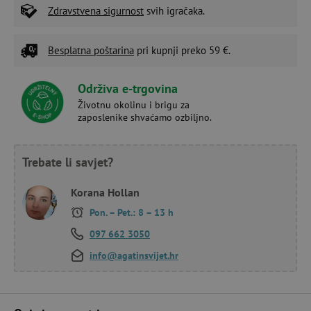
Zdravstvena sigurnost
svih igračaka.
Besplatna poštarina
pri kupnji preko 59 €.
Održiva e-trgovina
Životnu okolinu i brigu za
zaposlenike shvaćamo ozbiljno.
Trebate li savjet?
Korana Hollan
Pon. – Pet.: 8 – 13 h
097 662 3050
info@agatinsvijet.hr