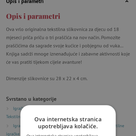
Opis i parametri
Opis i parametri
Ova vrlo originalna tekstilna slikovnica za djecu od 18
mjeseci priča priču o tri praščića na nov način. Pomozite
praščićima da sagrade svoje kućice i pobjegnu od vuka...
Knjiga sadrži mnoge iznenađujuće i zabavne aktivnosti koje
će vas pratiti tijekom cijele avanture!
Dimenzije slikovnice su 28 x 22 x 4 cm.
Svrstano u kategorije
Igračke prema vrsti
Knjige
Dječje knjige
Tekstilne knjižice za najmanju djecu
Ova internetska stranica
upotrebljava kolačiće.
Igračke prema vrsti
Potrepštine za bebe
Tekstilne
igračke
Ova internetska stranica upotrebljava