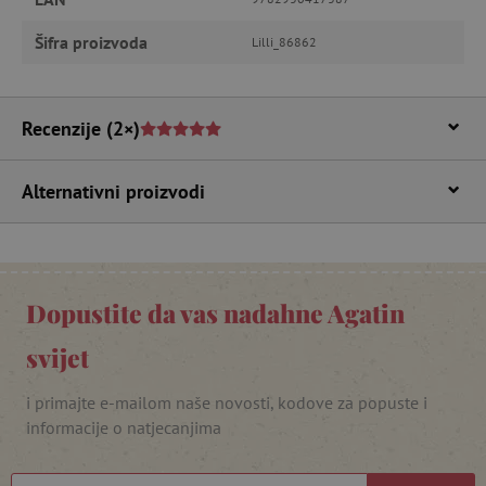
Nužno potrebni kolačići
Izvedba
Šifra proizvoda
Lilli_86862
Ciljanost
Funkcionalnost
Nužno potrebni kolačići omogućavaju osnovnu
funkcionalnost internetske stranice, kao što su
npr. upis korisnika na stranici te uređivanje
Recenzije
(2×)
računa. Internetsku stranicu ne možete
odgovarajuće upotrebljavati bez nužno
potrebnih kolačića.
Alternativni proizvodi
Pružatelj usluga
/
Ime
Domena
CookieScriptConsent
CookieScript
www.agatinsvijet.hr
Dopustite da vas nadahne Agatin
svijet
i primajte e-mailom naše novosti, kodove za popuste i
informacije o natjecanjima