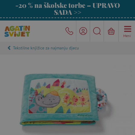
-20 % na školske torbe – UPRAVO
SADA >>
Meni
Tekstilne knjižice za najmanju djecu