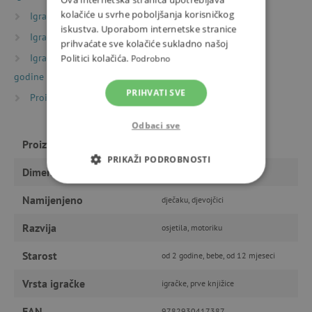
kolačiće u svrhe poboljšanja korisničkog
Igračke prema starosti
Igračke i oprema za bebe
iskustva. Uporabom internetske stranice
Igračke prema starosti
Igre i igračke za mališane
prihvaćate sve kolačiće sukladno našoj
Igračke prema starosti
Igre i igračke za djecu od 2
Politici kolačića.
Podrobno
godine
PRIHVATI SVE
Proizvođači
Lilliputiens
Odbaci sve
Proizvođač
Lilliputiens
PRIKAŽI PODROBNOSTI
Dimenzije
28 x 22 x 4 cm
NUŽNO POTREBNI KOLAČIĆI
Namijenjeno
dječaku, djevojčici
IZVEDBA
CILJANOST
Razvija
osjetila, motoriku
FUNKCIONALNOST
Starost
od 2 godine, bebe, od 12 mjeseci
Vrsta igračke
igračke, prve knjižice
EAN
9782930417387