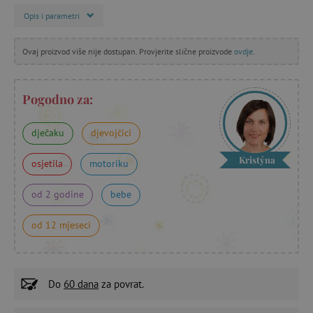
Opis i parametri
Ovaj proizvod više nije dostupan. Provjerite slične proizvode
ovdje
.
Pogodno za:
dječaku
djevojčici
Kristýna
osjetila
motoriku
od 2 godine
bebe
od 12 mjeseci
Do
60 dana
za povrat.