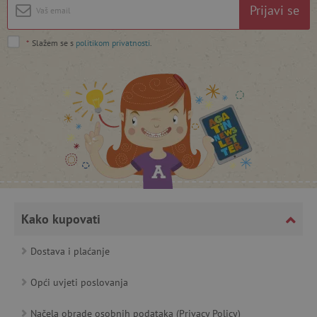
Prijavi se
featureFlagIdentifier
www.agatinsvijet.hr
Googleovu politiku privatnosti
*
Slažem se s
politikom privatnosti
.
lastVisitedProduct
www.agatinsvijet.hr
_lb_ccc
.agatinsvijet.hr
Kako kupovati
Dostava i plaćanje
featureFlagCheckoutExperimentVariant
www.agatinsvijet.hr
Opći uvjeti poslovanja
product_filter_remember
www.agatinsvijet.hr
Načela obrade osobnih podataka (Privacy Policy)