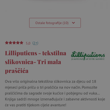
Ostale fotografije (10)
(
)
+
2
5,0
Lilliputiens - tekstilna
slikovnica- Tri mala
praščića
Ova vrlo originalna tekstilna slikovnica za djecu od 18
mjeseci priča priču o tri praščića na nov način. Pomozite
praščićima da sagrade svoje kućice i pobjegnu od vuka...
Knjiga sadrži mnoge iznenađujuće i zabavne aktivnosti koje
će vas pratiti tijekom cijele avanture!