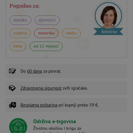
Pogodno za:
dječaku
djevojčici
Kristýna
osjetila
motoriku
maštu
bebe
od 12 mjeseci
Do
60 dana
za povrat.
Zdravstvena sigurnost
svih igračaka.
Besplatna poštarina
pri kupnji preko 59 €.
Održiva e-trgovina
Životnu okolinu i brigu za