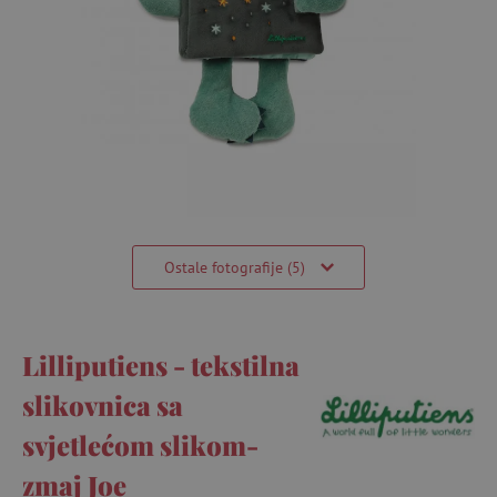
Ostale fotografije (5)
Lilliputiens - tekstilna
slikovnica sa
svjetlećom slikom-
zmaj Joe