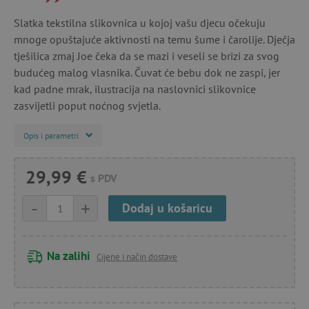
Slatka tekstilna slikovnica u kojoj vašu djecu očekuju
mnoge opuštajuće aktivnosti na temu šume i čarolije. Dječja
tješilica zmaj Joe čeka da se mazi i veseli se brizi za svog
budućeg malog vlasnika. Čuvat će bebu dok ne zaspi, jer
kad padne mrak, ilustracija na naslovnici slikovnice
zasvijetli poput noćnog svjetla.
Opis i parametri
29,99 €
s PDV
-
+
Dodaj u košaricu
Na zalihi
Cijene i način dostave