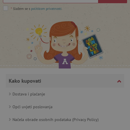
*
Slažem se s
politikom privatnosti
.
featureFlagCheckoutExperimentVariant
www.agatinsvijet.hr
product_filter_remember
www.agatinsvijet.hr
PHPSESSID
PHP.net
www.agatinsvijet.hr
Kako kupovati
Dostava i plaćanje
_lb
.agatinsvijet.hr
Opći uvjeti poslovanja
Načela obrade osobnih podataka (Privacy Policy)