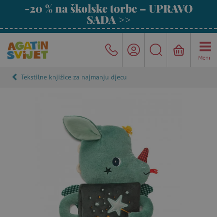
-20 % na školske torbe – UPRAVO
SADA >>
Meni
Tekstilne knjižice za najmanju djecu