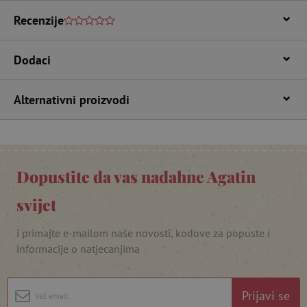
www.agatinsvijet.hr
Recenzije
Dodaci
Alternativni proizvodi
featureFlagIdentifier
www.agatinsvijet.hr
Googleovu politiku privatnosti
Dopustite da vas nadahne Agatin
lastVisitedProduct
www.agatinsvijet.hr
svijet
i primajte e-mailom naše novosti, kodove za popuste i
_lb_ccc
.agatinsvijet.hr
informacije o natjecanjima
Prijavi se