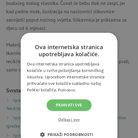
budućeg malog vlasnika. Čuvat će bebu dok ne zaspi, jer
kad padne mrak, ilustracija na naslovnici slikovnice
zasvijetli poput noćnog svjetla. Slikovnica je prikladna za
djecu od 6 mjeseci.
Materijal: organski pamuk, otisnuta mat poliesterska
Ova internetska stranica
tkanina, otisnuta tkanina koja svjetli u mraku i 100%
upotrebljava kolačiće.
reciklirano poliestersko punjenje. Slikovnicu nemojte prati,
Ova internetska stranica upotrebljava
samo obrišite vlažnom krpom.
kolačiće u svrhe poboljšanja korisničkog
iskustva. Uporabom internetske stranice
prihvaćate sve kolačiće sukladno našoj
Svrstano u kategorije
Politici kolačića.
Podrobno
Igračke prema vrsti
Knjige
Dječje knjige
PRIHVATI SVE
Tekstilne knjižice za najmanju djecu
Igračke prema vrsti
Potrepštine za bebe
Tekstilne
Odbaci sve
igračke
PRIKAŽI PODROBNOSTI
Igračke prema starosti
Igračke i oprema za bebe