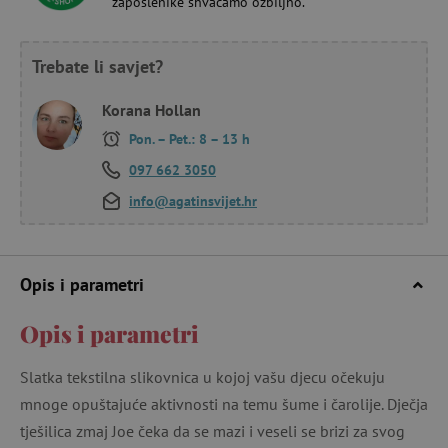
zaposlenike shvaćamo ozbiljno.
Trebate li savjet?
Korana Hollan
Pon. – Pet.: 8 – 13 h
097 662 3050
info@agatinsvijet.hr
Opis i parametri
Opis i parametri
Slatka tekstilna slikovnica u kojoj vašu djecu očekuju
mnoge opuštajuće aktivnosti na temu šume i čarolije. Dječja
tješilica zmaj Joe čeka da se mazi i veseli se brizi za svog