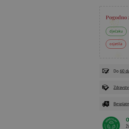
Pogodno 
dječaku
osjetila
Do
60 d
Zdravstv
Besplatn
O
Ž