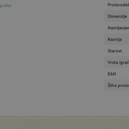
Proizvođa
igračke
gućavaju osnovnu funkcionalnost internetske stranice, kao što su npr. upis korisnika n
u ne možete odgovarajuće upotrebljavati bez nužno potrebnih kolačića.
Dimenzije
Pružatelj usluga
/
Istek
Opis
Domena
Namijenje
1
Cookie-Script.com koristi ovaj kolač
CookieScript
godinu
pristanka kolačića posjetitelja. Ban
www.agatinsvijet.hr
Razvija
Script.com potreban je za ispravno 
www.agatinsvijet.hr
4
Starost
mjeseca
www.agatinsvijet.hr
1
Vrsta igra
godinu
1
mjesec
EAN
 privatnosti
.agatinsvijet.hr
1
Ovaj kolačić se koristi za pohranjiv
Šifra proi
godinu
korištenje kolačića na web stranici 
sa zakonskim zahtjevima za dobivan
kategorije kolačića.
rimentVariant
www.agatinsvijet.hr
4
mjeseca
www.agatinsvijet.hr
1 dan
Podsjećanje na filtar proizvoda
Sesija
Univerzalni identifikator koji se kor
PHP.net
promjenjivih korisničkih sesija
www.agatinsvijet.hr