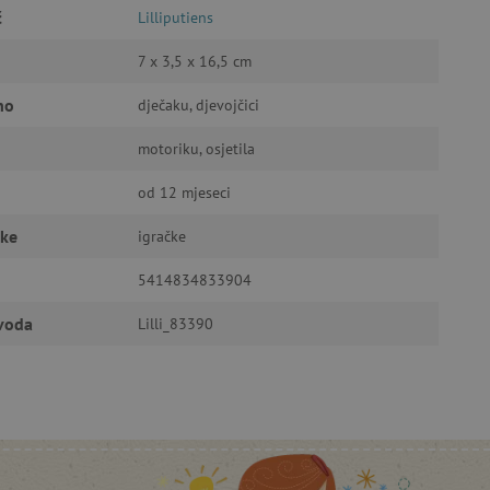
č
Lilliputiens
a stranici te uređivanje
7 x 3,5 x 16,5 cm
no
dječaku, djevojčici
ić za pamćenje preferencija
ner kolačića Cookie-
motoriku, osjetila
funkcioniranje.
od 12 mjeseci
čke
igračke
5414834833904
anje pristanka korisnika na
zvoda
i za osiguranje usklađenosti
Lilli_83390
je pristanka za određene
isti za održavanje