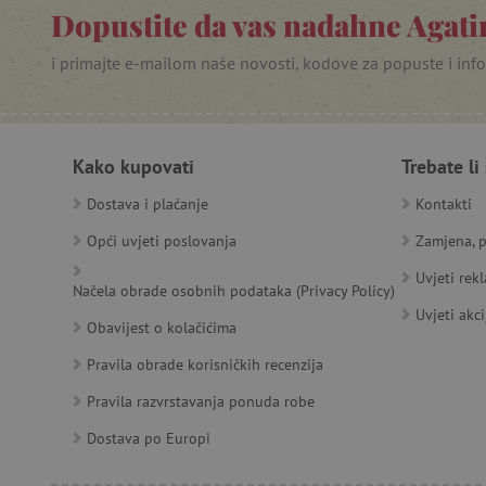
Dopustite da vas nadahne Agatin
_lb
i primajte e-mailom naše novosti, kodove za popuste i inf
__cf_bm
__cf_bm
Kako kupovati
Trebate li
Dostava i plaćanje
Kontakti
Opći uvjeti poslovanja
Zamjena, p
Ime
Pružatelj
Pružat
Ime
usluga
/
Is
Ime
_ga
Googl
Uvjeti rek
Domena
Načela obrade osobnih podataka (Privacy Policy)
.agatin
smc_dyn_item
MSPTC
Microsoft
Uvjeti akci
_sp_ses.e0c4
www.ag
go
.bing.com
Obavijest o kolačićima
smc_dyn_item_code
_sp_id.e0c4
www.ag
Pravila obrade korisničkih recenzija
smc_viewed_items
_ga_V213KSJBP2
.agatin
Pravila razvrstavanja ponuda robe
_uetvid
Dostava po Europi
FPID