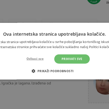
z
Dodaci
Alternativni proizvodi
Ova internetska stranica upotrebljava kolačiće.
ska stranica upotrebljava kolačiće u svrhe poboljšanja korisničkog iskus
ernetske stranice prihvaćate sve kolačiće sukladno našoj Politici kolači
 mjeseca. Idealna igračka za
Odbaci sve
PRIHVATI SVE
Trebate 
 funkcioniraju. Morate stisnuti
PRIKAŽI PODROBNOSTI
OTREBNI KOLAČIĆI
IZVEDBA
CILJANOST
FUN
. Igračka je lagana. Izrađena od
Nužno potrebni kolačići
Izvedba
Ciljanost
Funkcionalnost