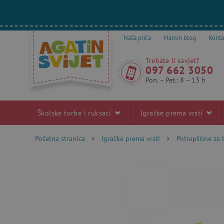
Naša priča
Mamin blog
Konta
Trebate li savjet?
097 662 3050
Pon. – Pet.: 8 – 13 h
Školske torbe i ruksaci
Igračke prema vrsti
Početna stranica
Igračke prema vrsti
Potrepštine za