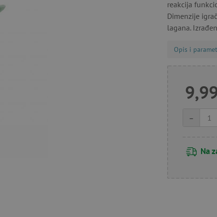
reakcija funkci
Dimenzije igrač
lagana. Izrađ
Opis i paramet
9,99
-
Na z