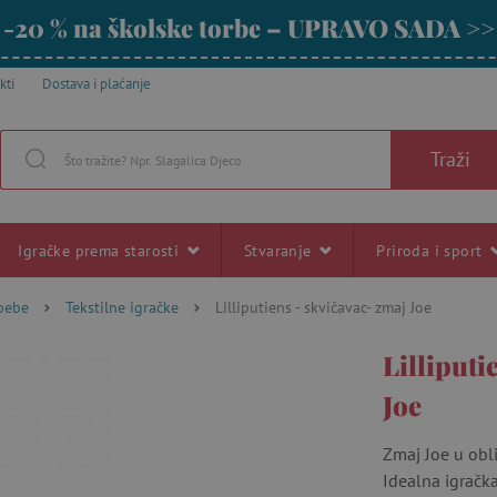
-20 % na školske torbe – UPRAVO SADA >>
kti
Dostava i plaćanje
Traži
Igračke prema starosti
Stvaranje
Priroda i sport
 bebe
Tekstilne igračke
Lilliputiens - skvičavac- zmaj Joe
Lilliputi
Joe
Zmaj Joe u obli
Idealna igračka