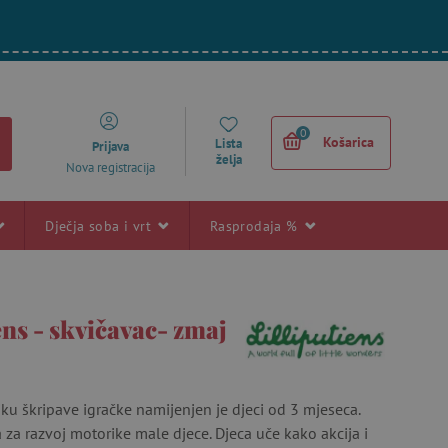
0
Košarica
Lista
Prijava
želja
Nova registracija
Dječja soba i vrt
Rasprodaja %
ens - skvičavac- zmaj
ku škripave igračke namijenjen je djeci od 3 mjeseca.
 za razvoj motorike male djece. Djeca uče kako akcija i