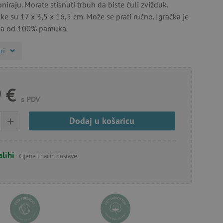
oniraju. Morate stisnuti trbuh da biste čuli zvižduk.
ke su 17 x 3,5 x 16,5 cm. Može se prati ručno. Igračka je
ena od 100% pamuka.
ri
 €
s PDV
+
Dodaj u košaricu
alihi
Cijene i način dostave