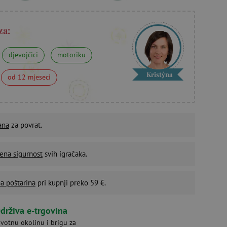
za:
djevojčici
motoriku
Kristýna
od 12 mjeseci
ana
za povrat.
ena sigurnost
svih igračaka.
a poštarina
pri kupnji preko 59 €.
drživa e-trgovina
ivotnu okolinu i brigu za