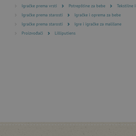
Igračke prema vrsti
Potrepštine za bebe
Tekstilne 
Nužno potrebni kolačići omo
računa. Internetsku stranic
Igračke prema starosti
Igračke i oprema za bebe
Ime
Igračke prema starosti
Igre i igračke za mališane
Proizvođači
Lilliputiens
CookieScriptConsent
featureFlagIdentifier
lastVisitedProduct
Googleovu politiku
_lb_ccc
featureFlagCheckoutExpe
product_filter_remember
PHPSESSID