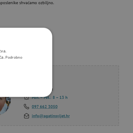
aposlenike shvaćamo ozbiljno.
tva.
ća.
Podrobno
li savjet?
Korana Hollan
Pon. – Pet.: 8 – 13 h
KCIONALNOST
097 662 3050
info@agatinsvijet.hr