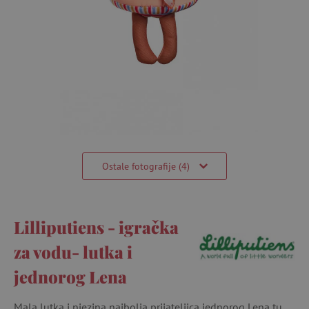
Ostale fotografije (4)
Lilliputiens - igračka
za vodu- lutka i
jednorog Lena
Mala lutka i njezina najbolja prijateljica jednorog Lena tu