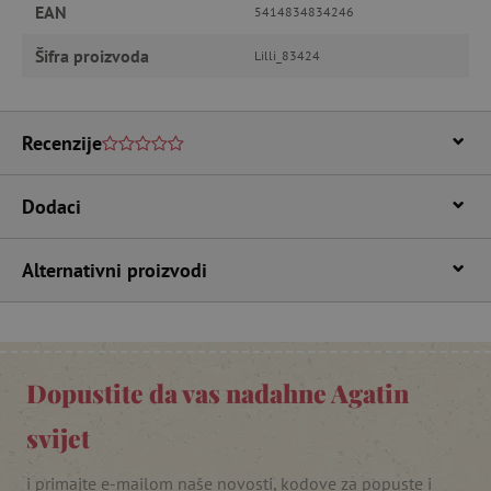
EAN
5414834834246
Nužno potrebni kolačići
Izvedba
Šifra proizvoda
Lilli_83424
Ciljanost
Funkcionalnost
Nužno potrebni kolačići omogućavaju osnovnu
Recenzije
funkcionalnost internetske stranice, kao što su
npr. upis korisnika na stranici te uređivanje
računa. Internetsku stranicu ne možete
odgovarajuće upotrebljavati bez nužno
Dodaci
potrebnih kolačića.
Pružatelj usluga
/
Ime
Domena
Alternativni proizvodi
CookieScriptConsent
CookieScript
www.agatinsvijet.hr
Dopustite da vas nadahne Agatin
svijet
i primajte e-mailom naše novosti, kodove za popuste i