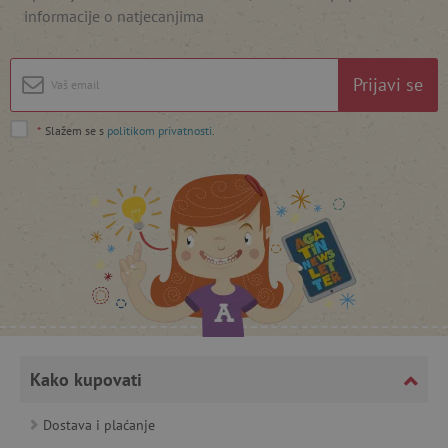
informacije o natjecanjima
featureFlagIdentifier
www.agatinsvijet.hr
Googleovu politiku privatnosti
Prijavi se
lastVisitedProduct
www.agatinsvijet.hr
*
Slažem se s
politikom privatnosti
.
_lb_ccc
.agatinsvijet.hr
Kako kupovati
Dostava i plaćanje
featureFlagCheckoutExperimentVariant
www.agatinsvijet.hr