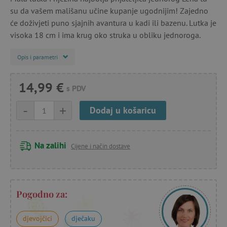
su da vašem mališanu učine kupanje ugodnijim! Zajedno
će doživjeti puno sjajnih avantura u kadi ili bazenu. Lutka je
visoka 18 cm i ima krug oko struka u obliku jednoroga.
Opis i parametri
14,99 €
s PDV
-
+
Dodaj u košaricu
Na zalihi
Cijene i način dostave
Pogodno za:
djevojčici
dječaku