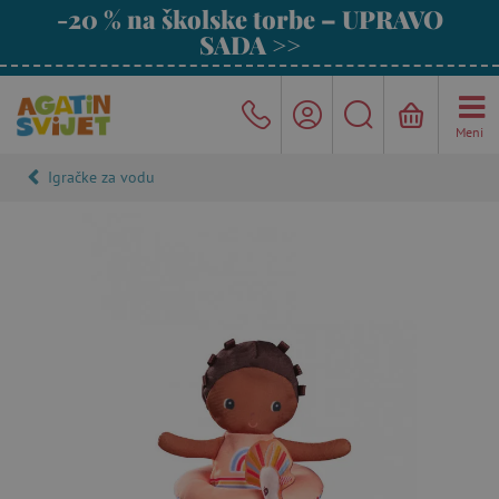
-20 % na školske torbe – UPRAVO
SADA >>
Meni
Igračke za vodu