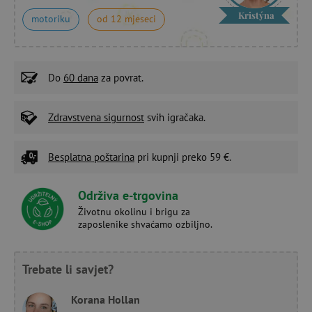
Kristýna
motoriku
od 12 mjeseci
Do
60 dana
za povrat.
Zdravstvena sigurnost
svih igračaka.
Besplatna poštarina
pri kupnji preko 59 €.
Održiva e-trgovina
Životnu okolinu i brigu za
zaposlenike shvaćamo ozbiljno.
Trebate li savjet?
Korana Hollan