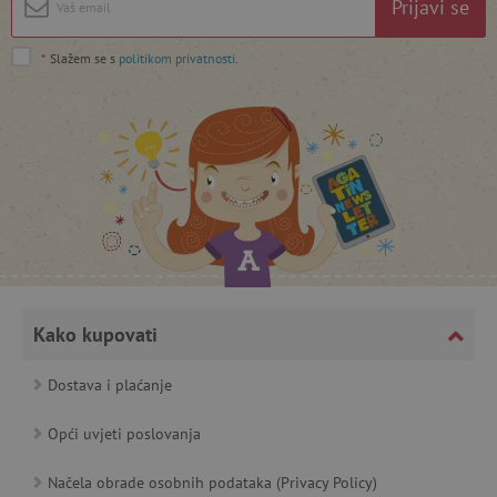
Prijavi se
*
Slažem se s
politikom privatnosti
.
featureFlagCheckoutExperimentVariant
www.agatinsvijet.hr
product_filter_remember
www.agatinsvijet.hr
PHPSESSID
PHP.net
www.agatinsvijet.hr
Kako kupovati
Dostava i plaćanje
_lb
.agatinsvijet.hr
Opći uvjeti poslovanja
Načela obrade osobnih podataka (Privacy Policy)