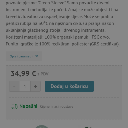
poznate pjesme "Green Sleeve". Samo povucite drveni
instrument i melodija će početi. Zmaj se može objesiti i na
krevetić. Idealno za uspavljivanje djece. Može se prati u
perilici rublja na 30°C na nježnom ciklusu pranja nakon
uklanjanja glazbenog stroja i drvenog instrumenta.
Korišteni materijali: 100% organski pamuk i FSC drvo.
Punilo igračke je 100% reciklirani poliester (GRS certifikat).
Opis i parametri
34,99 €
s PDV
-
+
Dodaj u košaricu
Na zalihi
Cijene i način dostave