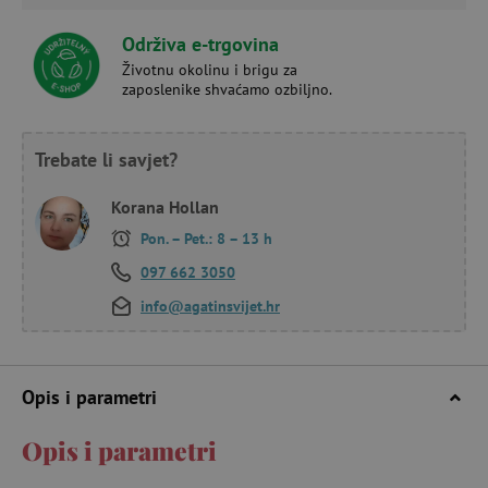
Održiva e-trgovina
Životnu okolinu i brigu za
zaposlenike shvaćamo ozbiljno.
Trebate li savjet?
Korana Hollan
Pon. – Pet.: 8 – 13 h
097 662 3050
info@agatinsvijet.hr
Opis i parametri
Opis i parametri