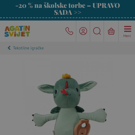
-20 % na školske torbe – UPRAVO
SADA >>
Meni
Tekstilne igračke