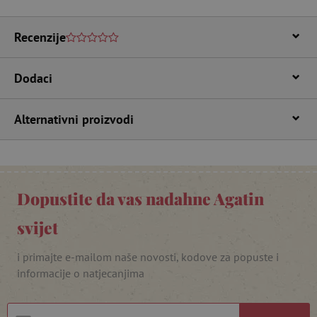
CookieScriptConsent
CookieScript
www.agatinsvijet.hr
Recenzije
Dodaci
Alternativni proizvodi
featureFlagIdentifier
www.agatinsvijet.hr
Googleovu politiku privatnosti
Dopustite da vas nadahne Agatin
lastVisitedProduct
www.agatinsvijet.hr
svijet
_lb_ccc
.agatinsvijet.hr
i primajte e-mailom naše novosti, kodove za popuste i
informacije o natjecanjima