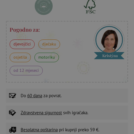
Pogodno za:
djevojčici
dječaku
Kristýna
osjetila
motoriku
od 12 mjeseci
Do
60 dana
za povrat.
Zdravstvena sigurnost
svih igračaka.
Besplatna poštarina
pri kupnji preko 59 €.