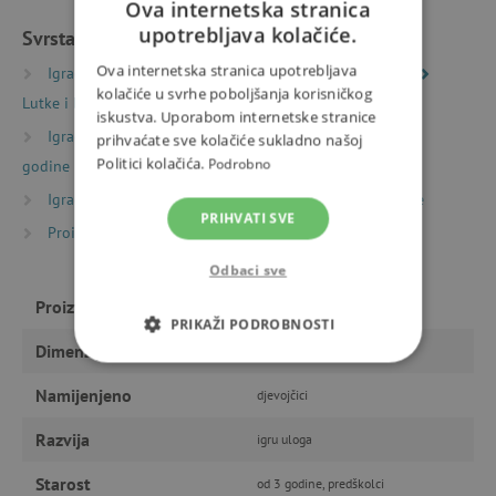
Ova internetska stranica
upotrebljava kolačiće.
Svrstano u kategorije
Ova internetska stranica upotrebljava
Igračke prema vrsti
Svijetovi mašte i igre uloga
kolačiće u svrhe poboljšanja korisničkog
Lutke i bebe
Dodaci za lutke i bebe
iskustva. Uporabom internetske stranice
Igračke prema starosti
Igre i igračke za djecu od 3
prihvaćate sve kolačiće sukladno našoj
Politici kolačića.
Podrobno
godine
Igračke prema starosti
Igre i igračke za predškolce
PRIHVATI SVE
Proizvođači
Janod
Odbaci sve
Proizvođač
Janod
PRIKAŽI PODROBNOSTI
Dimenzije
49,4 x 29,9 x 29,9 cm
NUŽNO POTREBNI KOLAČIĆI
Namijenjeno
djevojčici
IZVEDBA
CILJANOST
Razvija
igru uloga
FUNKCIONALNOST
Starost
od 3 godine, predškolci