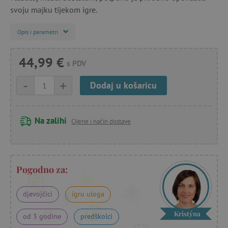
svoju majku tijekom igre.
Opis i parametri
44,99 €
s PDV
-
+
Dodaj u košaricu
Na zalihi
Cijene i način dostave
Pogodno za:
djevojčici
igru uloga
Kristýna
od 3 godine
predškolci