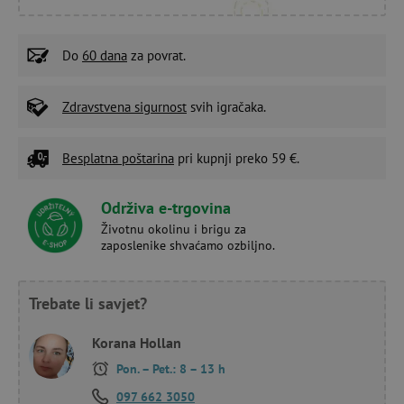
Do
60 dana
za povrat.
Zdravstvena sigurnost
svih igračaka.
Besplatna poštarina
pri kupnji preko 59 €.
Održiva e-trgovina
Životnu okolinu i brigu za
zaposlenike shvaćamo ozbiljno.
Trebate li savjet?
Korana Hollan
Pon. – Pet.: 8 – 13 h
097 662 3050