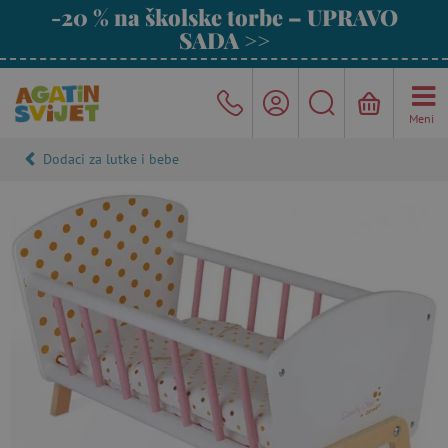
-20 % na školske torbe – UPRAVO
SADA >>
Meni
Dodaci za lutke i bebe