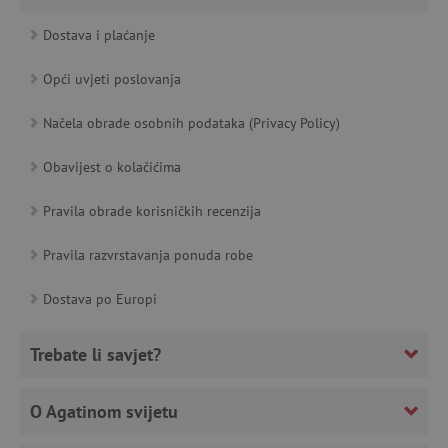
featureFlagCheckoutExperimentVariant
www.agatinsvijet.hr
Dostava i plaćanje
product_filter_remember
www.agatinsvijet.hr
Opći uvjeti poslovanja
PHPSESSID
PHP.net
www.agatinsvijet.hr
Načela obrade osobnih podataka (Privacy Policy)
Obavijest o kolačićima
Pravila obrade korisničkih recenzija
_lb
.agatinsvijet.hr
Pravila razvrstavanja ponuda robe
Dostava po Europi
__cf_bm
Cloudflare Inc.
.onesignal.com
Trebate li savjet?
O Agatinom svijetu