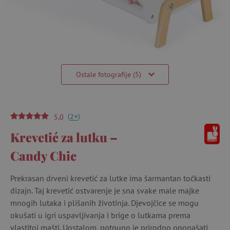
Ostale fotografije (5)
(
)
+
2
5,0
Krevetić za lutku –
Candy Chic
Prekrasan drveni krevetić za lutke ima šarmantan točkasti
dizajn. Taj krevetić ostvarenje je sna svake male majke
mnogih lutaka i plišanih životinja. Djevojčice se mogu
okušati u igri uspavljivanja i brige o lutkama prema
vlastitoj mašti. Uostalom, potpuno je prirodno oponašati