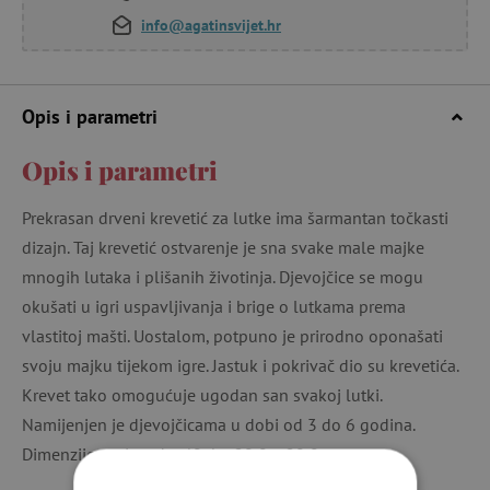
info@agatinsvijet.hr
Opis i parametri
Opis i parametri
Prekrasan drveni krevetić za lutke ima šarmantan točkasti
dizajn. Taj krevetić ostvarenje je sna svake male majke
mnogih lutaka i plišanih životinja. Djevojčice se mogu
okušati u igri uspavljivanja i brige o lutkama prema
vlastitoj mašti. Uostalom, potpuno je prirodno oponašati
svoju majku tijekom igre. Jastuk i pokrivač dio su krevetića.
Krevet tako omogućuje ugodan san svakoj lutki.
Namijenjen je djevojčicama u dobi od 3 do 6 godina.
Dimenzije proizvoda: 49,4 x 29,9 x 29,9 cm.