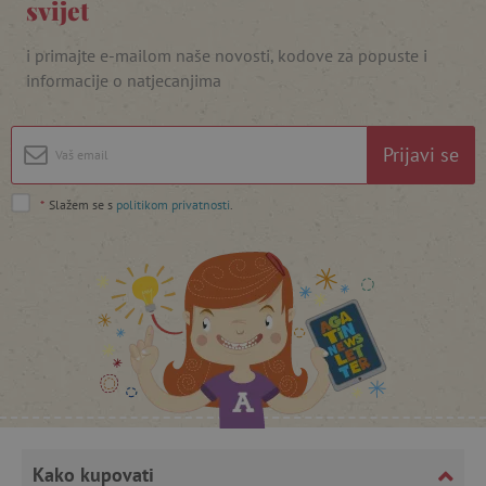
svijet
i primajte e-mailom naše novosti, kodove za popuste i
informacije o natjecanjima
featureFlagIdentifier
www.agatinsvijet.hr
Googleovu politiku privatnosti
lastVisitedProduct
www.agatinsvijet.hr
Prijavi se
*
Slažem se s
politikom privatnosti
.
_lb_ccc
.agatinsvijet.hr
Kako kupovati