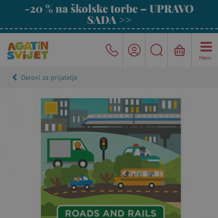
-20 % na školske torbe – UPRAVO
SADA >>
Meni
Darovi za prijatelje