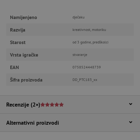
računa. Internetsku stranicu ne možete
odgovarajuće upotrebljavati bez nužno
potrebnih kolačića.
Namijenjeno
dječaku
Pružatelj usluga
/
Ime
Domena
Razvija
kreativnost, motoriku
CookieScriptConsent
CookieScript
www.agatinsvijet.hr
Starost
od 3 godine, predškolci
Vrsta igračke
stvaranje
EAN
0758524448739
Šifra proizvoda
DD_PTC183_xx
Recenzije
(2×)
featureFlagIdentifier
www.agatinsvijet.hr
Googleovu politiku privatnosti
Alternativni proizvodi
lastVisitedProduct
www.agatinsvijet.hr