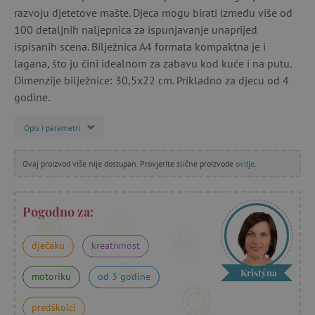
razvoju djetetove mašte. Djeca mogu birati između više od
100 detaljnih naljepnica za ispunjavanje unaprijed
ispisanih scena. Bilježnica A4 formata kompaktna je i
lagana, što ju čini idealnom za zabavu kod kuće i na putu.
Dimenzije bilježnice: 30,5x22 cm. Prikladno za djecu od 4
godine.
Opis i parametri
Ovaj proizvod više nije dostupan. Provjerite slične proizvode
ovdje
.
Pogodno za:
dječaku
kreativnost
Kristýna
motoriku
od 3 godine
predškolci