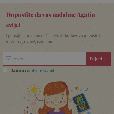
_lb_ccc
.agatinsvijet.hr
Dopustite da vas nadahne Agatin
svijet
i primajte e-mailom naše novosti, kodove za popuste i
informacije o natjecanjima
Prijavi se
featureFlagCheckoutExperimentVariant
www.agatinsvijet.hr
*
Slažem se s
politikom privatnosti
.
product_filter_remember
www.agatinsvijet.hr
PHPSESSID
PHP.net
www.agatinsvijet.hr