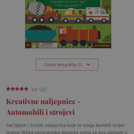
Ostale fotografije (3)
(
)
+
2
5,0
Kreativne naljepnice -
Automobili i strojevi
Set lijepih i čvrstih naljepnica koje se mogu koristiti uvijek
iznova. Velika panoramska sklopiva scena za igru ​​pomaže u