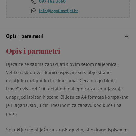
097 662 3050
info@agatinsvijet.hr
Opis i parametri
Opis i parametri
Djeca će se satima zabavljati s ovim setom naljepnica.
Velike rasklopive stranice ispisane su s obje strane
detaljnim razigranim ilustracijama. Djeca mogu birati
između više od 100 detaljnih naljepnica za ispunjavanje
unaprijed ispisanih scena. Bilježnica A4 formata kompaktna
je i lagana, što ju čini idealnom za zabavu kod kuće i na
putu.
Set uključuje bilježnicu s rasklopivim, obostrano ispisanim