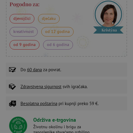
Pogodno za:
djevojčici
dječaku
Kristýna
kreativnost
od 12 godina
od 9 godina
od 6 godina
Do
60 dana
za povrat.
Zdravstvena sigurnost
svih igračaka.
Besplatna poštarina
pri kupnji preko 59 €.
Održiva e-trgovina
Životnu okolinu i brigu za
zaposlenike shvaćamo ozbiljno.