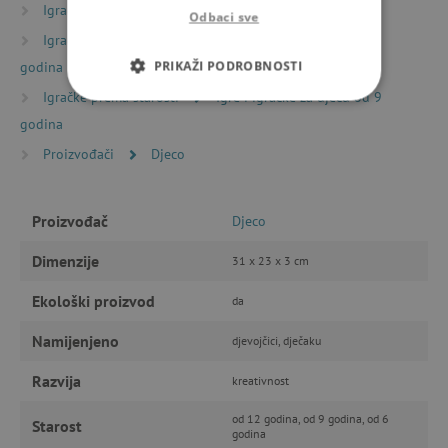
Igračke prema vrsti
Žene ženama
Odbaci sve
Igračke prema starosti
Igre i igračke za djecu od 6
PRIKAŽI PODROBNOSTI
godina
Igračke prema starosti
Igre i igračke za djecu od 9
NUŽNO POTREBNI KOLAČIĆI
godina
Proizvođači
Djeco
IZVEDBA
CILJANOST
FUNKCIONALNOST
Proizvođač
Djeco
Dimenzije
31 x 23 x 3 cm
Nužno potrebni kolačići
Izvedba
Ekološki proizvod
da
Ciljanost
Funkcionalnost
Namijenjeno
djevojčici, dječaku
Nužno potrebni kolačići omogućavaju osnovnu
funkcionalnost internetske stranice, kao što su
Razvija
kreativnost
npr. upis korisnika na stranici te uređivanje
računa. Internetsku stranicu ne možete
od 12 godina, od 9 godina, od 6
Starost
odgovarajuće upotrebljavati bez nužno
godina
potrebnih kolačića.