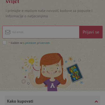
svijet
i primajte e-mailom naše novosti, kodove za popuste i
informacije o natjecanjima
Prijavi se
*
Slažem se s
politikom privatnosti
.
featureFlagCheckoutExperimentVariant
www.agatinsvijet.hr
product_filter_remember
www.agatinsvijet.hr
PHPSESSID
PHP.net
www.agatinsvijet.hr
Kako kupovati
_lb
.agatinsvijet.hr