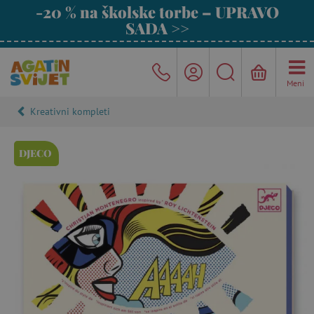
-20 % na školske torbe – UPRAVO
SADA >>
Meni
Kreativni kompleti
DJECO