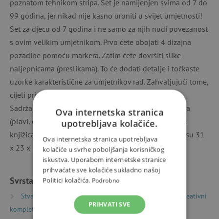
poznatom tehnikom stripa. Set je namijenjen svima od 7 do
99 godina, jer nikad nije kasno uroniti u svijet umjetnosti!
Set za djecu od 7 godina i ne samo za njih nudi povezanost
s ovim velikim umjetnikom. Prvo ćete obojati 4 dizajna
pozadine pomoću markera. Zatim ćete dovršiti slike
naljepnicama (preslikama). To će dodati detalje i točkaste
uzorke karakteristične za umjetnikov rad. Zahvaljujući tome,
cijeli prizor lijepo oživljava.
Sadržaj: 4 ilustrirane kartice (20 x 20 cm), 4 flomastera
Ova internetska stranica
(plavi, crveni, žuti, nebesko plavi), 4 lista naljepnica, 1
upotrebljava kolačiće.
knjižica s uputama korak po korak. Dimenzije paketa su 31
Ova internetska stranica upotrebljava
x 23 x 2 cm. Papir koji se koristi je FSC® certificiran.
kolačiće u svrhe poboljšanja korisničkog
iskustva. Uporabom internetske stranice
prihvaćate sve kolačiće sukladno našoj
Svrstano u kategorije
Politici kolačića.
Podrobno
Stvaranje
Kreativni kompleti i izrađivanje
Kreativni
PRIHVATI SVE
kompleti