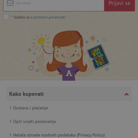
Prijavi se
*
Slažem se s
politikom privatnosti
.
featureFlagCheckoutExperimentVariant
www.agatinsvijet.hr
product_filter_remember
www.agatinsvijet.hr
PHPSESSID
PHP.net
www.agatinsvijet.hr
Kako kupovati
Dostava i plaćanje
_lb
.agatinsvijet.hr
Opći uvjeti poslovanja
Načela obrade osobnih podataka (Privacy Policy)