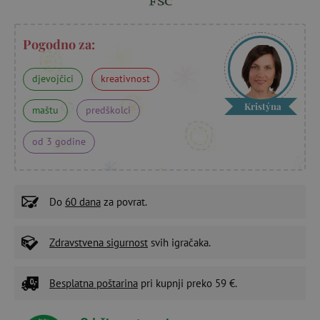
Pogodno za:
djevojčici
kreativnost
Kristýna
maštu
predškolci
od 3 godine
Do
60 dana
za povrat.
Zdravstvena sigurnost
svih igračaka.
Besplatna poštarina
pri kupnji preko 59 €.