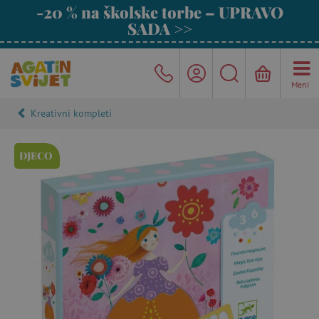
-20 % na školske torbe – UPRAVO
SADA >>
Meni
Kreativni kompleti
DJECO