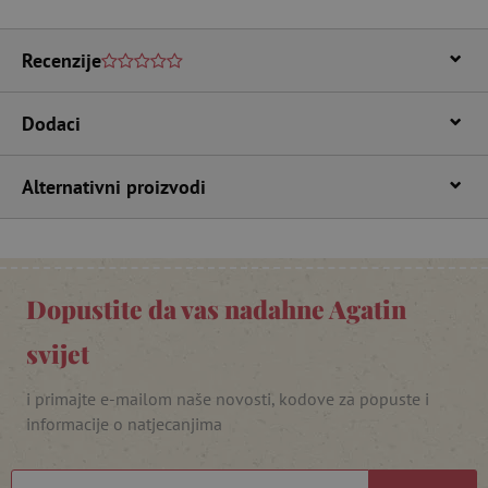
CookieScriptConsent
CookieScript
www.agatinsvijet.hr
Recenzije
Dodaci
Alternativni proizvodi
featureFlagIdentifier
www.agatinsvijet.hr
Googleovu politiku privatnosti
Dopustite da vas nadahne Agatin
lastVisitedProduct
www.agatinsvijet.hr
svijet
_lb_ccc
.agatinsvijet.hr
i primajte e-mailom naše novosti, kodove za popuste i
informacije o natjecanjima