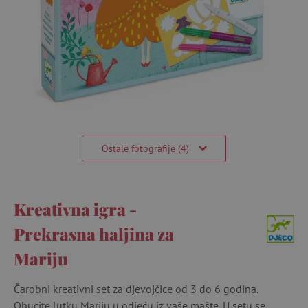
Ostale fotografije (4)
Kreativna igra -
Prekrasna haljina za
Mariju
Čarobni kreativni set za djevojčice od 3 do 6 godina.
Obucite lutku Mariju u odjeću iz vaše mašte. U setu se