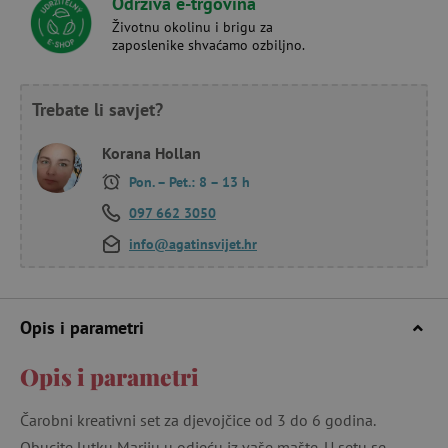
Održiva e-trgovina
Životnu okolinu i brigu za
zaposlenike shvaćamo ozbiljno.
Trebate li savjet?
Korana Hollan
Pon. – Pet.: 8 – 13 h
097 662 3050
info@agatinsvijet.hr
Opis i parametri
Opis i parametri
Čarobni kreativni set za djevojčice od 3 do 6 godina.
Obucite lutku Mariju u odjeću iz vaše mašte. U setu se