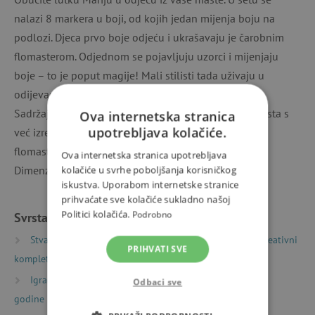
nalazi 8 markera u boji, od kojih jedan mijenja boju na
podlozi. Djeca prvo boje odjeću i ukrašavaju je čarobnim
flomasterom. Odjednom se pojavljuju uzorci i mijenjaju
boje – to je poput magije! Mali stilisti tada uživaju u
odijevanju lutke Marie u svu nevjerojatnu odjeću.
Sadržaj: podloga od punog kartona (21 x 15 cm), 4 lista s
Ova internetska stranica
upotrebljava kolačiće.
već izrezanim komadima odjeće (210 x 150 mm), 8
flomastera, upute.
Ova internetska stranica upotrebljava
Dimenzije paketa su 23,5 x 23 x 3 cm.
kolačiće u svrhe poboljšanja korisničkog
iskustva. Uporabom internetske stranice
prihvaćate sve kolačiće sukladno našoj
Politici kolačića.
Podrobno
Svrstano u kategorije
Stvaranje
Kreativni kompleti i izrađivanje
Kreativni
PRIHVATI SVE
kompleti
Igračke prema starosti
Igre i igračke za djecu od 3
Odbaci sve
godine