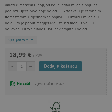
nalazi 8 markera u boji, od kojih jedan mijenja boju na
podlozi. Djeca prvo boje odjeću i ukrašavaju je čarobnim
flomasterom. Odjednom se pojavljuju uzorci i mijenjaju
boje – to je poput magije! Mali stilisti tada uživaju u
odijevanju lutke Marie u svu nevjerojatnu odjeću.
Opis i parametri
18,99 €
s PDV
-
+
Dodaj u košaricu
Na zalihi
Cijene i način dostave